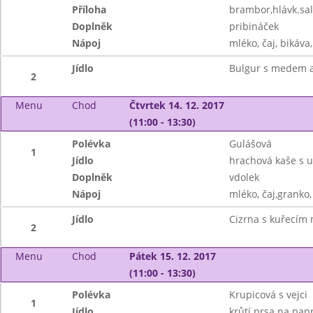
Příloha
brambor,hlávk.sal
Doplněk
pribináček
Nápoj
mléko, čaj, bikáva
Jídlo
Bulgur s medem a
2
Menu
Chod
Čtvrtek 14. 12. 2017
(11:00 - 13:30)
Polévka
Gulášová
1
Jídlo
hrachová kaše s
Doplněk
vdolek
Nápoj
mléko, čaj,granko,
Jídlo
Cizrna s kuřecím
2
Menu
Chod
Pátek 15. 12. 2017
(11:00 - 13:30)
Polévka
Krupicová s vejci
1
Jídlo
krůtí prsa na pap