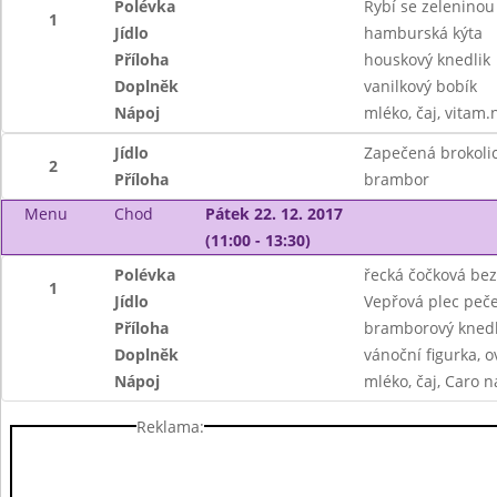
Polévka
Rybí se zelenino
1
Jídlo
hamburská kýta
Příloha
houskový knedlik
Doplněk
vanilkový bobík
Nápoj
mléko, čaj, vitam.
Jídlo
Zapečená brokoli
2
Příloha
brambor
Menu
Chod
Pátek 22. 12. 2017
(11:00 - 13:30)
Polévka
řecká čočková be
1
Jídlo
Vepřová plec peč
Příloha
bramborový knedlí
Doplněk
vánoční figurka, o
Nápoj
mléko, čaj, Caro n
Reklama: