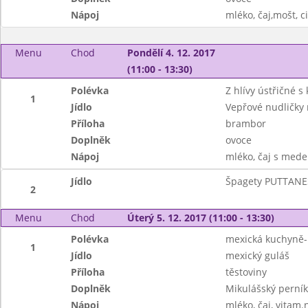
Nápoj
mléko, čaj,mošt, c
Menu
Chod
Pondělí 4. 12. 2017
(11:00 - 13:30)
Polévka
Z hlívy ústřičné 
1
Jídlo
Vepřové nudličky
Příloha
brambor
Doplněk
ovoce
Nápoj
mléko, čaj s mede
Jídlo
Špagety PUTTANESC
2
Menu
Chod
Úterý 5. 12. 2017 (11:00 - 13:30)
Polévka
mexická kuchyně-
1
Jídlo
mexický guláš
Příloha
těstoviny
Doplněk
Mikulášský perník
Nápoj
mléko, čaj, vitam.