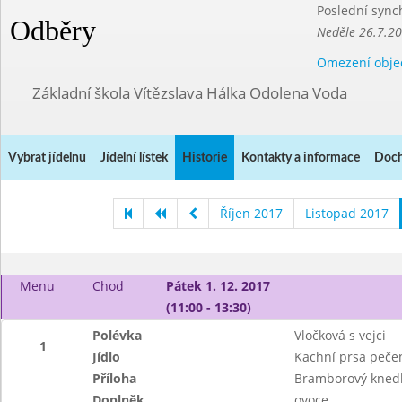
Poslední sync
Odběry
Neděle 26.7.2
Omezení obje
Základní škola Vítězslava Hálka Odolena Voda
Vybrat jídelnu
Jídelní lístek
Historie
Kontakty a informace
Doch
Říjen 2017
Listopad 2017
Menu
Chod
Pátek 1. 12. 2017
(11:00 - 13:30)
Polévka
Vločková s vejci
1
Jídlo
Kachní prsa peče
Příloha
Bramborový knedlí
Doplněk
ovoce