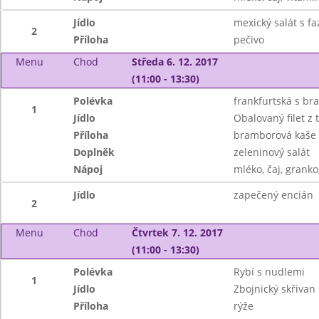
Jídlo
mexický salát s f
2
Příloha
pečivo
Menu
Chod
Středa 6. 12. 2017
(11:00 - 13:30)
Polévka
frankfurtská s b
1
Jídlo
Obalovaný filet z
Příloha
bramborová kaše
Doplněk
zeleninový salát
Nápoj
mléko, čaj, granko
Jídlo
zapečený encián
2
Menu
Chod
Čtvrtek 7. 12. 2017
(11:00 - 13:30)
Polévka
Rybí s nudlemi
1
Jídlo
Zbojnický skřivan
Příloha
rýže