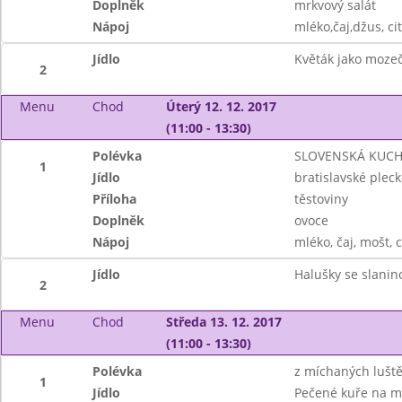
Doplněk
mrkvový salát
Nápoj
mléko,čaj,džus, c
Jídlo
Květák jako mozeč
2
Menu
Chod
Úterý 12. 12. 2017
(11:00 - 13:30)
Polévka
SLOVENSKÁ KUCHY
1
Jídlo
bratislavské pleck
Příloha
těstoviny
Doplněk
ovoce
Nápoj
mléko, čaj, mošt, 
Jídlo
Halušky se slanin
2
Menu
Chod
Středa 13. 12. 2017
(11:00 - 13:30)
Polévka
z míchaných lušt
1
Jídlo
Pečené kuře na m