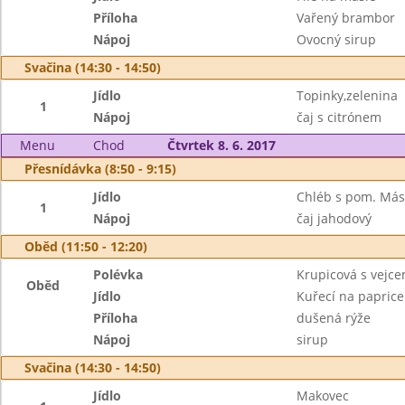
Příloha
Vařený brambor
Nápoj
Ovocný sirup
Svačina (14:30 - 14:50)
Jídlo
Topinky,zelenina
1
Nápoj
čaj s citrónem
Menu
Chod
Čtvrtek 8. 6. 2017
Přesnídávka (8:50 - 9:15)
Jídlo
Chléb s pom. Másl
1
Nápoj
čaj jahodový
Oběd (11:50 - 12:20)
Polévka
Krupicová s vejc
Oběd
Jídlo
Kuřecí na paprice
Příloha
dušená rýže
Nápoj
sirup
Svačina (14:30 - 14:50)
Jídlo
Makovec