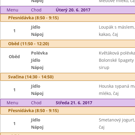
Nápoj
Medové mléko, ča
Menu
Chod
Úterý 20. 6. 2017
Přesnídávka (8:50 - 9:15)
Jídlo
Loupák s máslem,
1
Nápoj
kakao, čaj
Oběd (11:50 - 12:20)
Polévka
Květáková polévk
Oběd
Jídlo
Bolonské špagety
Nápoj
sirup
Svačina (14:30 - 14:50)
Jídlo
Houska sypaná m
1
Nápoj
mléko, čaj
Menu
Chod
Středa 21. 6. 2017
Přesnídávka (8:50 - 9:15)
Jídlo
Smetanový jogurt,
1
Nápoj
čaj