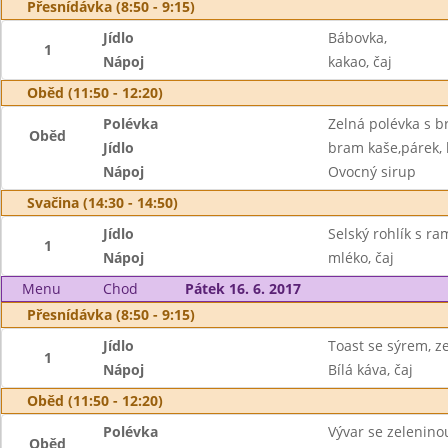
Přesnídávka (8:50 - 9:15)
Jídlo
Bábovka,
1
Nápoj
kakao, čaj
Oběd (11:50 - 12:20)
Polévka
Zelná polévka s 
Oběd
Jídlo
bram kaše,párek, 
Nápoj
Ovocný sirup
Svačina (14:30 - 14:50)
Jídlo
Selský rohlík s r
1
Nápoj
mléko, čaj
Menu
Chod
Pátek 16. 6. 2017
Přesnídávka (8:50 - 9:15)
Jídlo
Toast se sýrem, z
1
Nápoj
Bílá káva, čaj
Oběd (11:50 - 12:20)
Polévka
Vývar se zelenino
Oběd