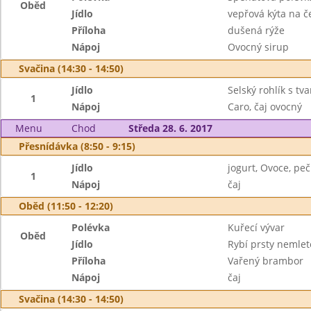
Oběd
Jídlo
vepřová kýta na 
Příloha
dušená rýže
Nápoj
Ovocný sirup
Svačina (14:30 - 14:50)
Jídlo
Selský rohlík s t
1
Nápoj
Caro, čaj ovocný
Menu
Chod
Středa 28. 6. 2017
Přesnídávka (8:50 - 9:15)
Jídlo
jogurt, Ovoce, peč
1
Nápoj
čaj
Oběd (11:50 - 12:20)
Polévka
Kuřecí vývar
Oběd
Jídlo
Rybí prsty nemlet
Příloha
Vařený brambor
Nápoj
čaj
Svačina (14:30 - 14:50)