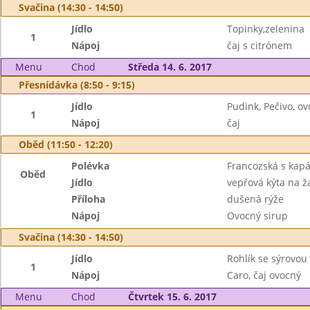
Svačina (14:30 - 14:50)
Jídlo
Topinky,zelenina
1
Nápoj
čaj s citrónem
Menu
Chod
Středa 14. 6. 2017
Přesnídávka (8:50 - 9:15)
Jídlo
Pudink, Pečivo, ov
1
Nápoj
čaj
Oběd (11:50 - 12:20)
Polévka
Francozská s kap
Oběd
Jídlo
vepřová kýta na 
Příloha
dušená rýže
Nápoj
Ovocný sirup
Svačina (14:30 - 14:50)
Jídlo
Rohlík se sýrovo
1
Nápoj
Caro, čaj ovocný
Menu
Chod
Čtvrtek 15. 6. 2017