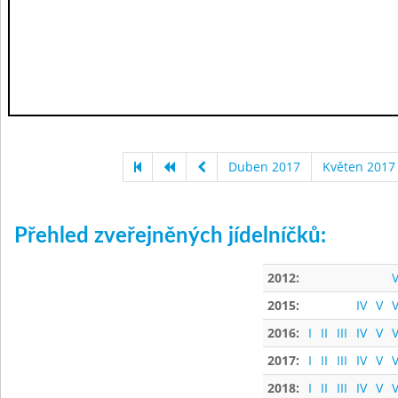
Duben 2017
Květen 2017
Přehled zveřejněných jídelníčků:
2012:
V
2015:
IV
V
V
2016:
I
II
III
IV
V
V
2017:
I
II
III
IV
V
V
2018:
I
II
III
IV
V
V