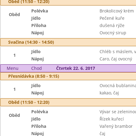
Oběd (11:50 - 12:20)
Polévka
Brokolicový krém
Oběd
Jídlo
Pečené kuře
Příloha
dušená rýže
Nápoj
Ovocný sirup
Svačina (14:30 - 14:50)
Jídlo
Chléb s máslem, v
1
Nápoj
Caro, čaj ovocný
Menu
Chod
Čtvrtek 22. 6. 2017
Přesnídávka (8:50 - 9:15)
Jídlo
Ovocná bublanin
1
Nápoj
kakao, čaj
Oběd (11:50 - 12:20)
Polévka
Vývar se zelenino
Oběd
Jídlo
Řízek kuřecí
Příloha
Vařený brambor
Nápoj
čaj