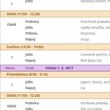
Jídlo
Vánočka (máslo, m
1
Oběd (11:50 - 12:20)
Polévka
Hrachová polevka 
Oběd
Jídlo
rajská omáčka, m
Příloha
těstoviny
Nápoj
sirup
Svačina (14:30 - 14:50)
Jídlo
Cereálné pečivo,
1
Nápoj
Bílá káva, čaj
Menu
Chod
Středa 7. 6. 2017
Přesnídávka (8:50 - 9:15)
Jídlo
jogurt, Ovoce, peč
1
Nápoj
čaj
Oběd (11:50 - 12:20)
Polévka
Vločková polévka
Oběd
Jídlo
File na másle