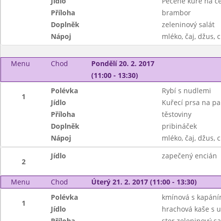
Jídlo
Pečené kuře na če
Příloha
brambor
Doplněk
zeleninový salát
Nápoj
mléko, čaj, džus, 
Menu
Chod
Pondělí 20. 2. 2017
(11:00 - 13:30)
Polévka
Rybí s nudlemi
1
Jídlo
Kuřecí prsa na pa
Příloha
těstoviny
Doplněk
pribináček
Nápoj
mléko, čaj, džus, 
Jídlo
zapečený encián
2
Menu
Chod
Úterý 21. 2. 2017 (11:00 - 13:30)
Polévka
kmínová s kapán
1
Jídlo
hrachová kaše s
Příloha
ster.zeleninový sa