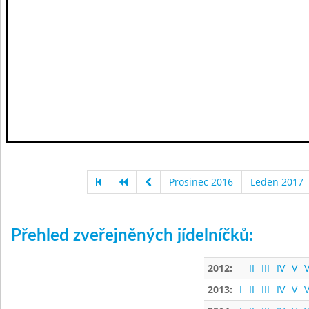
Prosinec 2016
Leden 2017
Přehled zveřejněných jídelníčků:
2012:
II
III
IV
V
V
2013:
I
II
III
IV
V
V