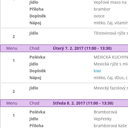
Jídlo
Vepřové maso na
Příloha
brambor
Doplněk
ovoce
Nápoj
mléko, čaj, vitamí
Jídlo
Těstovinová rýže
2
Menu
Chod
Úterý 7. 2. 2017 (11:00 - 13:30)
Polévka
MEXICKÁ KUCHYNĚ
1
Jídlo
Mexická rýže s 
Doplněk
kiwi
Nápoj
mléko, čaj, džus, 
Jídlo
Mexický fazolový 
2
Menu
Chod
Středa 8. 2. 2017 (11:00 - 13:30)
Polévka
Bramborová
1
Jídlo
Vepřenky
Příloha
bramborová kaše