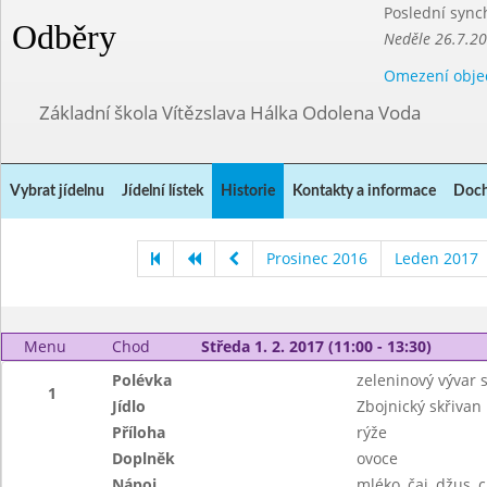
Poslední sync
Odběry
Neděle 26.7.2
Omezení obje
Základní škola Vítězslava Hálka Odolena Voda
Vybrat jídelnu
Jídelní lístek
Historie
Kontakty a informace
Doch
Prosinec 2016
Leden 2017
Menu
Chod
Středa 1. 2. 2017 (11:00 - 13:30)
Polévka
zeleninový vývar 
1
Jídlo
Zbojnický skřivan
Příloha
rýže
Doplněk
ovoce
Nápoj
mléko, čaj, džus, 