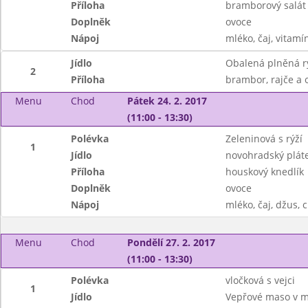
Příloha
bramborový salát
Doplněk
ovoce
Nápoj
mléko, čaj, vitamí
Jídlo
Obalená plněná r
2
Příloha
brambor, rajče a 
Menu
Chod
Pátek 24. 2. 2017
(11:00 - 13:30)
Polévka
Zeleninová s rýží
1
Jídlo
novohradský plát
Příloha
houskový knedlík
Doplněk
ovoce
Nápoj
mléko, čaj, džus, 
Menu
Chod
Pondělí 27. 2. 2017
(11:00 - 13:30)
Polévka
vločková s vejci
1
Jídlo
Vepřové maso v m