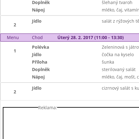
Doplněk
šlehaný tvaroh
Nápoj
mléko, čaj, vitamí
Jídlo
salát z rýžových 
2
Menu
Chod
Úterý 28. 2. 2017 (11:00 - 13:30)
Polévka
Zeleninová s játr
1
Jídlo
čočka na kyselo
Příloha
šunka
Doplněk
sterilovaný salát
Nápoj
mléko, čaj, mošt, 
Jídlo
cizrnový salát s 
2
Reklama: