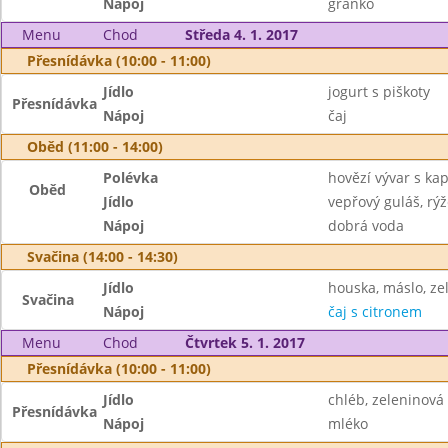
Nápoj
granko
Menu
Chod
Středa 4. 1. 2017
Přesnídávka (10:00 - 11:00)
Jídlo
jogurt s piškoty
Přesnídávka
Nápoj
čaj
Oběd (11:00 - 14:00)
Polévka
hovězí vývar s ka
Oběd
Jídlo
vepřový guláš, rýž
Nápoj
dobrá voda
Svačina (14:00 - 14:30)
Jídlo
houska, máslo, ze
Svačina
Nápoj
čaj s citronem
Menu
Chod
Čtvrtek 5. 1. 2017
Přesnídávka (10:00 - 11:00)
Jídlo
chléb, zeleninov
Přesnídávka
Nápoj
mléko