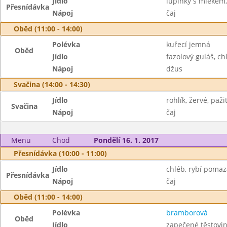
Jídlo
lupínky s mlékem,
Přesnídávka
Nápoj
čaj
Oběd (11:00 - 14:00)
Polévka
kuřecí jemná
Oběd
Jídlo
fazolový guláš, ch
Nápoj
džus
Svačina (14:00 - 14:30)
Jídlo
rohlík, žervé, paži
Svačina
Nápoj
čaj
Menu
Chod
Pondělí 16. 1. 2017
Přesnídávka (10:00 - 11:00)
Jídlo
chléb, rybí pomaz
Přesnídávka
Nápoj
čaj
Oběd (11:00 - 14:00)
Polévka
bramborová
Oběd
Jídlo
zapečené těstovin