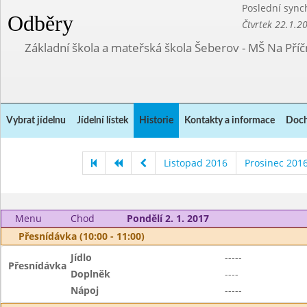
Poslední sync
Odběry
Čtvrtek 22.1.2
Základní škola a mateřská škola Šeberov - MŠ Na Pří
Vybrat jídelnu
Jídelní lístek
Historie
Kontakty a informace
Doch
Listopad 2016
Prosinec 201
Menu
Chod
Pondělí 2. 1. 2017
Přesnídávka (10:00 - 11:00)
Jídlo
-----
Přesnídávka
Doplněk
----
Nápoj
-----