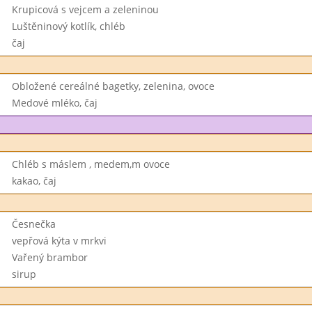
Krupicová s vejcem a zeleninou
Luštěninový kotlík, chléb
čaj
Obložené cereálné bagetky, zelenina, ovoce
Medové mléko, čaj
Chléb s máslem , medem,m ovoce
kakao, čaj
Česnečka
vepřová kýta v mrkvi
Vařený brambor
sirup