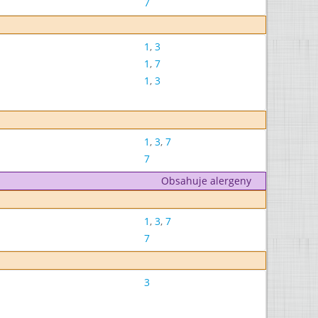
7
1
,
3
1
,
7
1
,
3
1
,
3
,
7
7
Obsahuje alergeny
1
,
3
,
7
7
3