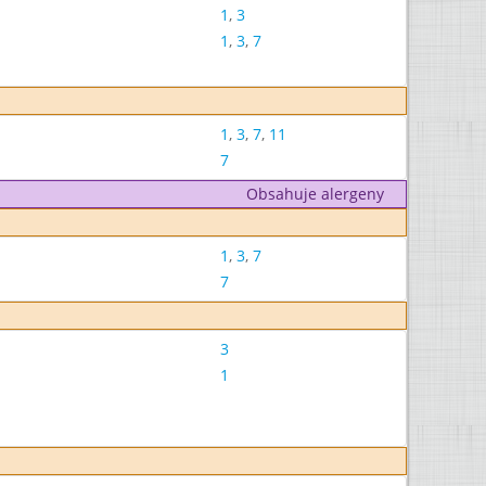
1
,
3
1
,
3
,
7
1
,
3
,
7
,
11
7
Obsahuje alergeny
1
,
3
,
7
7
3
1