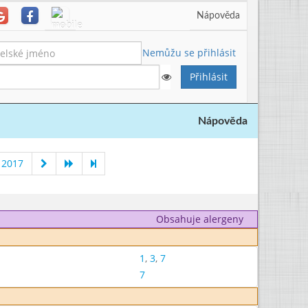
Nápověda
Nemůžu se přihlásit
Nápověda
 2017
Obsahuje alergeny
1
,
3
,
7
7