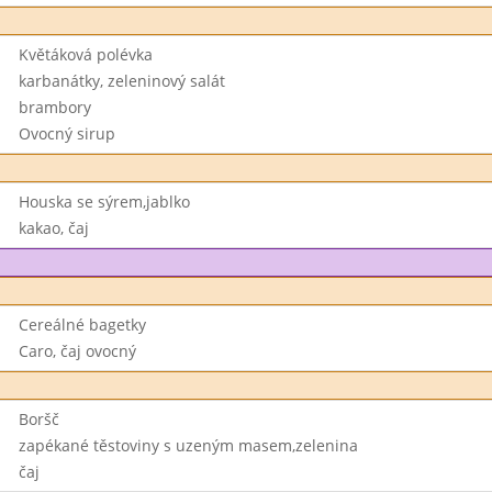
Květáková polévka
karbanátky, zeleninový salát
brambory
Ovocný sirup
Houska se sýrem,jablko
kakao, čaj
Cereálné bagetky
Caro, čaj ovocný
Boršč
zapékané těstoviny s uzeným masem,zelenina
čaj