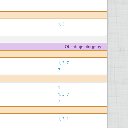
1
,
3
Obsahuje alergeny
1
,
3
,
7
7
1
1
,
3
,
7
7
1
,
3
,
11