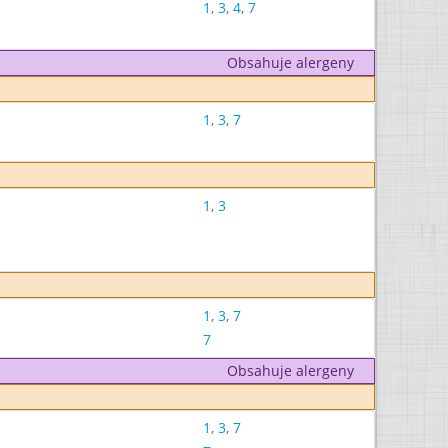
1
,
3
,
4
,
7
Obsahuje alergeny
1
,
3
,
7
1
,
3
1
,
3
,
7
7
Obsahuje alergeny
1
,
3
,
7