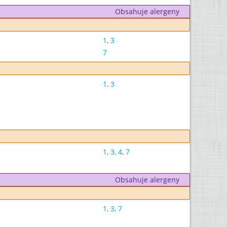
Obsahuje alergeny
1
,
3
7
1
,
3
1
,
3
,
4
,
7
Obsahuje alergeny
1
,
3
,
7