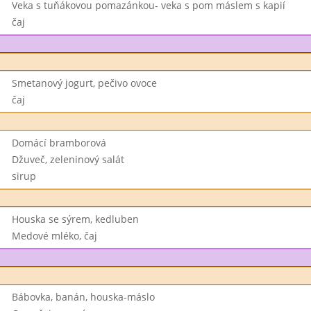
Veka s tuňákovou pomazánkou- veka s pom máslem s kapií
čaj
Smetanový jogurt, pečivo ovoce
čaj
Domácí bramborová
Džuveč, zeleninový salát
sirup
Houska se sýrem, kedluben
Medové mléko, čaj
Bábovka, banán, houska-máslo