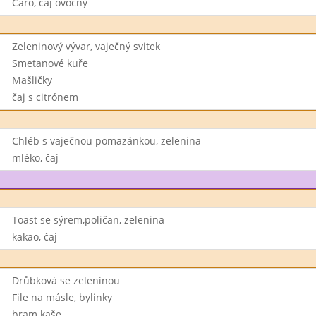
Caro, čaj ovocný
Zeleninový vývar, vaječný svitek
Smetanové kuře
Mašličky
čaj s citrónem
Chléb s vaječnou pomazánkou, zelenina
mléko, čaj
Toast se sýrem,poličan, zelenina
kakao, čaj
Drůbková se zeleninou
File na másle, bylinky
bram kaše