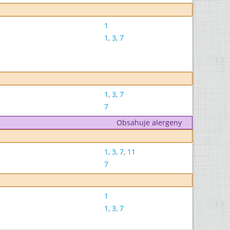
1
1
,
3
,
7
1
,
3
,
7
7
Obsahuje alergeny
1
,
3
,
7
,
11
7
1
1
,
3
,
7