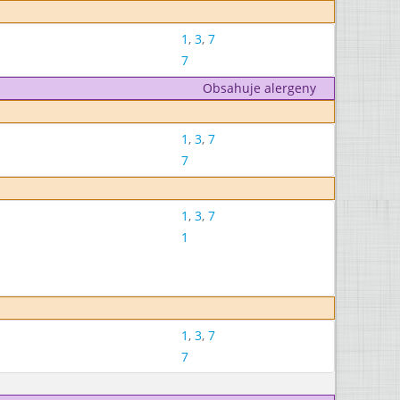
1
,
3
,
7
7
Obsahuje alergeny
1
,
3
,
7
7
1
,
3
,
7
1
1
,
3
,
7
7