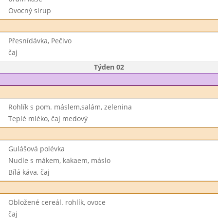
Ovocný sirup
Přesnídávka, Pečivo
čaj
Týden 02
Rohlík s pom. máslem,salám, zelenina
Teplé mléko, čaj medový
Gulášová polévka
Nudle s mákem, kakaem, máslo
Bílá káva, čaj
Obložené cereál. rohlík, ovoce
čaj