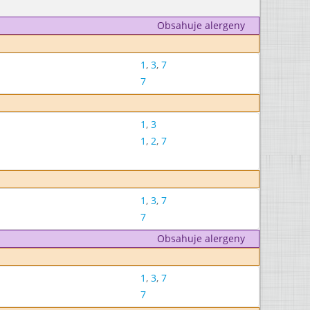
Obsahuje alergeny
1
,
3
,
7
7
1
,
3
1
,
2
,
7
1
,
3
,
7
7
Obsahuje alergeny
1
,
3
,
7
7