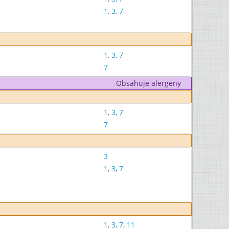
1
,
3
,
7
1
,
3
,
7
7
Obsahuje alergeny
1
,
3
,
7
7
3
1
,
3
,
7
1
,
3
,
7
,
11