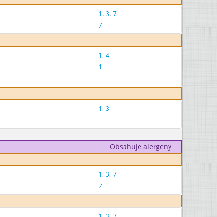
1
,
3
,
7
7
1
,
4
1
1
,
3
Obsahuje alergeny
1
,
3
,
7
7
1
,
3
,
7