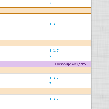
7
3
1
,
3
1
,
3
,
7
7
Obsahuje alergeny
1
,
3
,
7
7
1
,
3
,
7