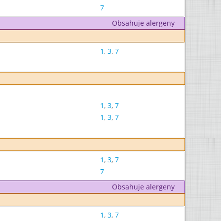
7
Obsahuje alergeny
1
,
3
,
7
1
,
3
,
7
1
,
3
,
7
1
,
3
,
7
7
Obsahuje alergeny
1
,
3
,
7