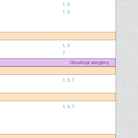
1
,
3
1
,
3
1
,
3
7
Obsahuje alergeny
1
,
3
,
7
1
,
3
,
7