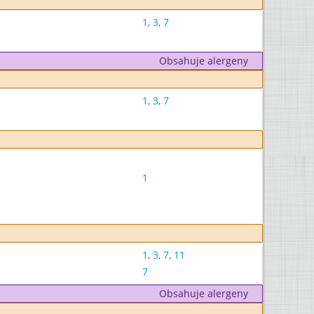
1
,
3
,
7
Obsahuje alergeny
1
,
3
,
7
1
1
,
3
,
7
,
11
7
Obsahuje alergeny