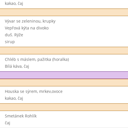
kakao, čaj
Vývar se zeleninou, krupky
Vepřová kýta na divoko
duš. Rýže
sirup
Chléb s máslem, pažitka (horalka)
Bílá káva, čaj
Houska se sýrem, mrkev,ovoce
kakao, čaj
Smetánek Rohlík
čaj