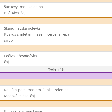
šunkový toast, zelenina
Bílá káva, čaj
Skandinávská polévka
Kuskus s mletým masem, červená řepa
sirup
Pečivo, přesnídávka
čaj
Týden 45
Rohlík s pom. máslem, šunka, zelenina
Medové mléko, čaj
Bujón s játrovým kapáním