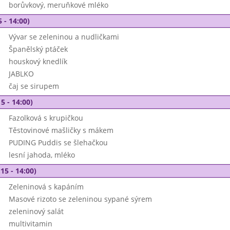
borůvkový, meruňkové mléko
 - 14:00)
Vývar se zeleninou a nudličkami
Španělský ptáček
houskový knedlík
JABLKO
čaj se sirupem
5 - 14:00)
Fazolková s krupičkou
Těstovinové mašličky s mákem
PUDING Puddis se šlehačkou
lesní jahoda, mléko
15 - 14:00)
Zeleninová s kapáním
Masové rizoto se zeleninou sypané sýrem
zeleninový salát
multivitamin