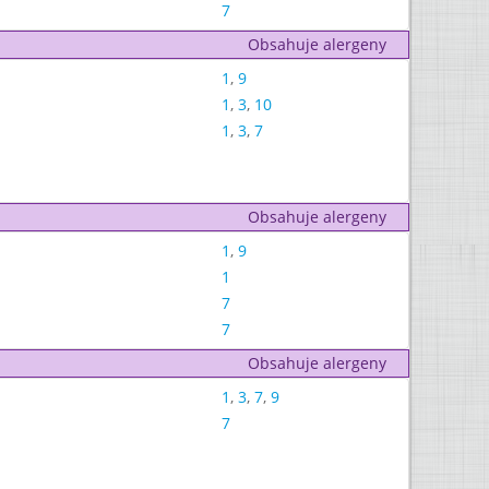
7
Obsahuje alergeny
1
,
9
1
,
3
,
10
1
,
3
,
7
Obsahuje alergeny
1
,
9
1
7
7
Obsahuje alergeny
1
,
3
,
7
,
9
7