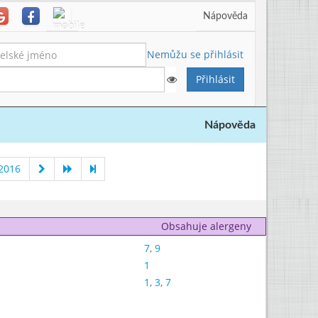
Nápověda
Nemůžu se přihlásit
Nápověda
 2016
Obsahuje alergeny
7
,
9
1
1
,
3
,
7