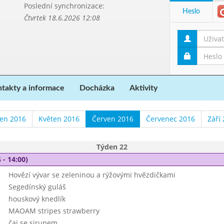
Poslední synchronizace:
Heslo
Čtvrtek 18.6.2026 12:08
takty a informace
Docházka
Aktivity
en 2016
Květen 2016
Červen 2016
Červenec 2016
Září
Týden 22
 - 14:00)
Hovězí vývar se zeleninou a rýžovými hvězdičkami
Segedínský guláš
houskový knedlík
MAOAM stripes strawberry
čaj se sirupem