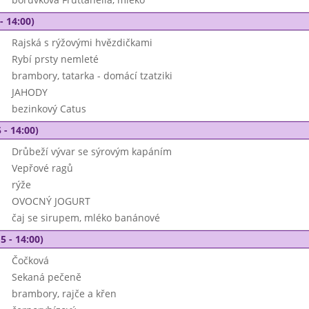
- 14:00)
Rajská s rýžovými hvězdičkami
Rybí prsty nemleté
brambory, tatarka - domácí tzatziki
JAHODY
bezinkový Catus
 - 14:00)
Drůbeží vývar se sýrovým kapáním
Vepřové ragů
rýže
OVOCNÝ JOGURT
čaj se sirupem, mléko banánové
5 - 14:00)
Čočková
Sekaná pečeně
brambory, rajče a křen