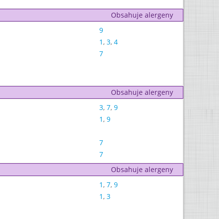
Obsahuje alergeny
9
1
,
3
,
4
7
Obsahuje alergeny
3
,
7
,
9
1
,
9
7
7
Obsahuje alergeny
1
,
7
,
9
1
,
3