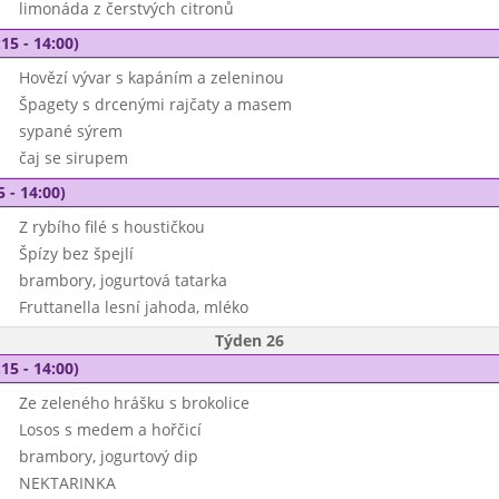
limonáda z čerstvých citronů
15 - 14:00)
Hovězí vývar s kapáním a zeleninou
Špagety s drcenými rajčaty a masem
sypané sýrem
čaj se sirupem
5 - 14:00)
Z rybího filé s houstičkou
Špízy bez špejlí
brambory, jogurtová tatarka
Fruttanella lesní jahoda, mléko
Týden 26
15 - 14:00)
Ze zeleného hrášku s brokolice
Losos s medem a hořčicí
brambory, jogurtový dip
NEKTARINKA