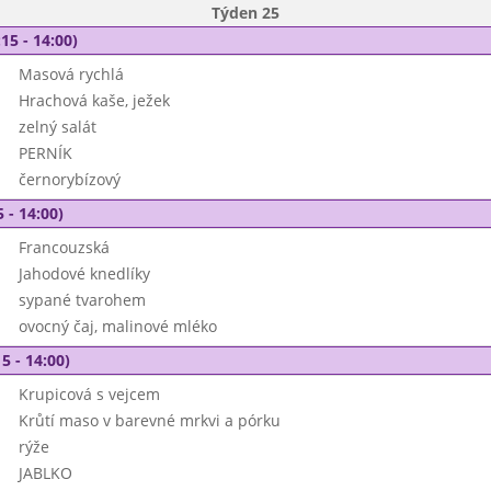
Týden 25
15 - 14:00)
Masová rychlá
Hrachová kaše, ježek
zelný salát
PERNÍK
černorybízový
 - 14:00)
Francouzská
Jahodové knedlíky
sypané tvarohem
ovocný čaj, malinové mléko
5 - 14:00)
Krupicová s vejcem
Krůtí maso v barevné mrkvi a pórku
rýže
JABLKO