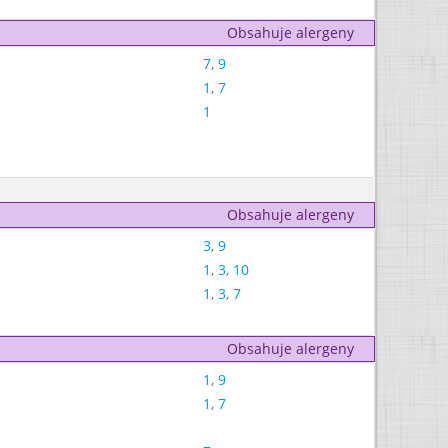
Obsahuje alergeny
7
,
9
1
,
7
1
Obsahuje alergeny
3
,
9
1
,
3
,
10
1
,
3
,
7
Obsahuje alergeny
1
,
9
1
,
7