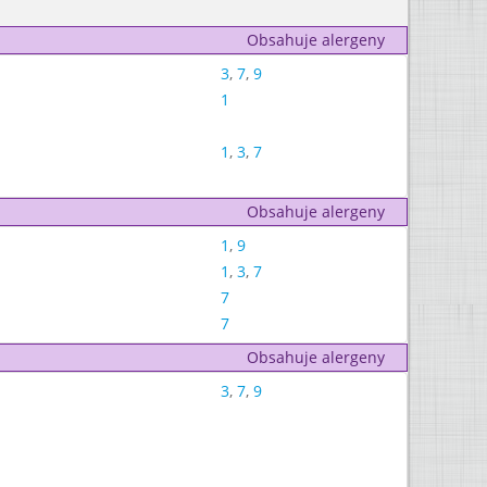
Obsahuje alergeny
3
,
7
,
9
1
1
,
3
,
7
Obsahuje alergeny
1
,
9
1
,
3
,
7
7
7
Obsahuje alergeny
3
,
7
,
9