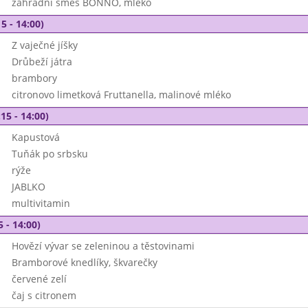
zahradní směs BONNO, mléko
5 - 14:00)
Z vaječné jíšky
Drůbeží játra
brambory
citronovo limetková Fruttanella, malinové mléko
15 - 14:00)
Kapustová
Tuňák po srbsku
rýže
JABLKO
multivitamin
5 - 14:00)
Hovězí vývar se zeleninou a těstovinami
Bramborové knedlíky, škvarečky
červené zelí
čaj s citronem