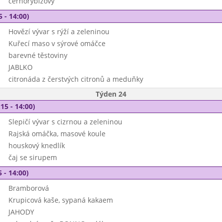
černorybízový
5 - 14:00)
Hovězí vývar s rýží a zeleninou
Kuřecí maso v sýrové omáčce
barevné těstoviny
JABLKO
citronáda z čerstvých citronů a meduňky
Týden 24
15 - 14:00)
Slepičí vývar s cizrnou a zeleninou
Rajská omáčka, masové koule
houskový knedlík
čaj se sirupem
 - 14:00)
Bramborová
Krupicová kaše, sypaná kakaem
JAHODY