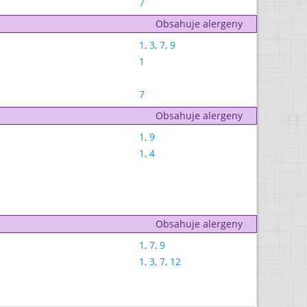
7
Obsahuje alergeny
1
,
3
,
7
,
9
1
7
Obsahuje alergeny
1
,
9
1
,
4
Obsahuje alergeny
1
,
7
,
9
1
,
3
,
7
,
12