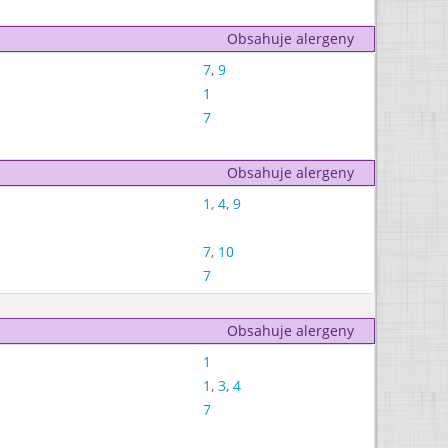
Obsahuje alergeny
7
,
9
1
7
Obsahuje alergeny
1
,
4
,
9
7
,
10
7
Obsahuje alergeny
1
1
,
3
,
4
7