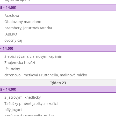
5 - 14:00)
Fazolová
Obalovaný madeland
brambory, joturtová tatarka
JABLKO
ovocný čaj
- 14:00)
Slepičí vývar s cizrnovým kapáním
Znojemská hovězí
těstoviny
citronovo limetková Fruttanella, malinové mléko
Týden 23
5 - 14:00)
S játrovými knedlíčky
Taštičky plněné jablky a skořicí
bílý jogurt
borůvková Fruttanella, mléko