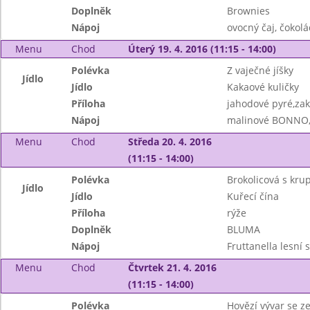
Doplněk
Brownies
Nápoj
ovocný čaj, čokol
Menu
Chod
Úterý 19. 4. 2016 (11:15 - 14:00)
Polévka
Z vaječné jíšky
Jídlo
Jídlo
Kakaové kuličky
Příloha
jahodové pyré,za
Nápoj
malinové BONNO,
Menu
Chod
Středa 20. 4. 2016
(11:15 - 14:00)
Polévka
Brokolicová s kru
Jídlo
Jídlo
Kuřecí čína
Příloha
rýže
Doplněk
BLUMA
Nápoj
Fruttanella lesní
Menu
Chod
Čtvrtek 21. 4. 2016
(11:15 - 14:00)
Polévka
Hovězí vývar se z