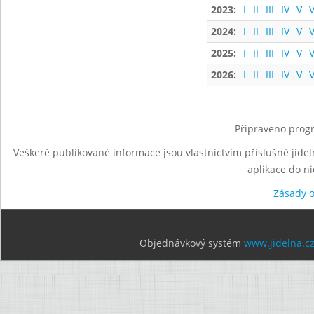
2023:
I
II
III
IV
V
V
2024:
I
II
III
IV
V
V
2025:
I
II
III
IV
V
V
2026:
I
II
III
IV
V
V
Připraveno progr
Veškeré publikované informace jsou vlastnictvím příslušné jídel
aplikace do n
Zásady 
Objednávkový systém
www.jidelna.c