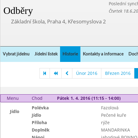
Poslední sync
Odběry
Čtvrtek 18.6.2
Základní škola, Praha 4, Křesomyslova 2
Vybrat jídelnu
Jídelní lístek
Historie
Kontakty a informace
Doch
Únor 2016
Březen 2016
Menu
Chod
Pátek 1. 4. 2016 (11:15 - 14:00)
Polévka
Fazolová
Jídlo
Jídlo
Pečené kuře
Příloha
rýže
Doplněk
MANDARINKA
Nápoj
jahodové BONNO,