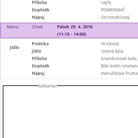
Příloha
rajče
Doplněk
POMERANČ
Nápoj
černorybízový
Menu
Chod
Pátek 29. 4. 2016
(11:15 - 14:00)
Polévka
Hrstková
Jídlo
Jídlo
Uzená kýta
Příloha
bramborová kaše,
Doplněk
Bibi krém smetan
Nápoj
meruňková Frutta
Reklama: