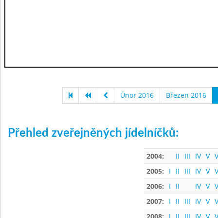
Únor 2016
Březen 2016
Přehled zveřejněných jídelníčků:
2004:
II
III
IV
V
V
2005:
I
II
III
IV
V
V
2006:
I
II
IV
V
V
2007:
I
II
III
IV
V
V
2008:
I
II
III
IV
V
V