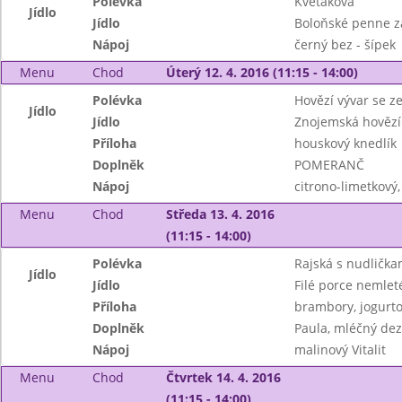
Polévka
Květáková
Jídlo
Jídlo
Boloňské penne 
Nápoj
černý bez - šípek
Menu
Chod
Úterý 12. 4. 2016 (11:15 - 14:00)
Polévka
Hovězí vývar se ze
Jídlo
Jídlo
Znojemská hovězí
Příloha
houskový knedlík
Doplněk
POMERANČ
Nápoj
citrono-limetkový
Menu
Chod
Středa 13. 4. 2016
(11:15 - 14:00)
Polévka
Rajská s nudlička
Jídlo
Jídlo
Filé porce nemlet
Příloha
brambory, jogurto
Doplněk
Paula, mléčný dez
Nápoj
malinový Vitalit
Menu
Chod
Čtvrtek 14. 4. 2016
(11:15 - 14:00)