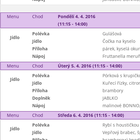
Menu
Chod
Pondělí 4. 4. 2016
(11:15 - 14:00)
Polévka
Gulášová
Jídlo
Jídlo
Čočka na kyselo
Příloha
párek, kyselá oku
Nápoj
Fruttanella meru
Menu
Chod
Úterý 5. 4. 2016 (11:15 - 14:00)
Polévka
Pórková s krupičk
Jídlo
Jídlo
Kuřecí řízky, citro
Příloha
brambory
Doplněk
JABLKO
Nápoj
malinové BONNO,
Menu
Chod
Středa 6. 4. 2016 (11:15 - 14:00)
Polévka
Rybí s houstičkou
Jídlo
Jídlo
Vepřový brabec, 
Příloha
bramborový knedl