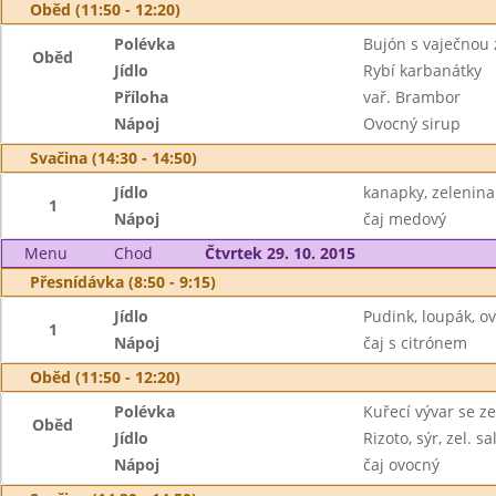
Oběd (11:50 - 12:20)
Polévka
Bujón s vaječnou
Oběd
Jídlo
Rybí karbanátky
Příloha
vař. Brambor
Nápoj
Ovocný sirup
Svačina (14:30 - 14:50)
Jídlo
kanapky, zelenina
1
Nápoj
čaj medový
Menu
Chod
Čtvrtek 29. 10. 2015
Přesnídávka (8:50 - 9:15)
Jídlo
Pudink, loupák, o
1
Nápoj
čaj s citrónem
Oběd (11:50 - 12:20)
Polévka
Kuřecí vývar se z
Oběd
Jídlo
Rizoto, sýr, zel. sa
Nápoj
čaj ovocný