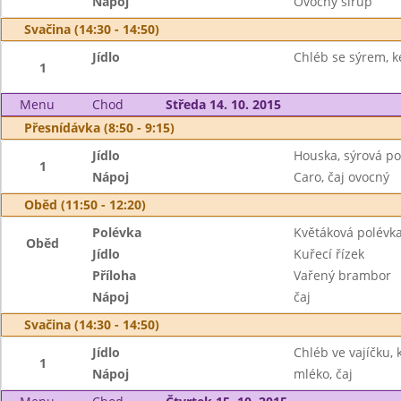
Nápoj
Ovocný sirup
Svačina (14:30 - 14:50)
Jídlo
Chléb se sýrem, k
1
Menu
Chod
Středa 14. 10. 2015
Přesnídávka (8:50 - 9:15)
Jídlo
Houska, sýrová p
1
Nápoj
Caro, čaj ovocný
Oběd (11:50 - 12:20)
Polévka
Květáková polévk
Oběd
Jídlo
Kuřecí řízek
Příloha
Vařený brambor
Nápoj
čaj
Svačina (14:30 - 14:50)
Jídlo
Chléb ve vajíčku, 
1
Nápoj
mléko, čaj