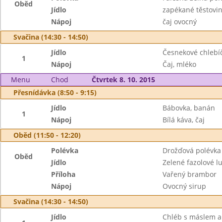
Oběd
Jídlo
zapékané těstovi
Nápoj
čaj ovocný
Svačina (14:30 - 14:50)
Jídlo
Česnekové chlebíč
1
Nápoj
Čaj, mléko
Menu
Chod
Čtvrtek 8. 10. 2015
Přesnídávka (8:50 - 9:15)
Jídlo
Bábovka, banán
1
Nápoj
Bílá káva, čaj
Oběd (11:50 - 12:20)
Polévka
Drožďová polévka
Oběd
Jídlo
Zelené fazolové lu
Příloha
Vařený brambor
Nápoj
Ovocný sirup
Svačina (14:30 - 14:50)
Jídlo
Chléb s máslem a