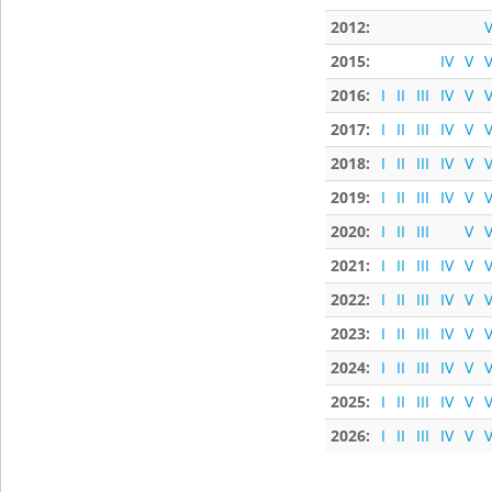
2012:
V
2015:
IV
V
V
2016:
I
II
III
IV
V
V
2017:
I
II
III
IV
V
V
2018:
I
II
III
IV
V
V
2019:
I
II
III
IV
V
V
2020:
I
II
III
V
V
2021:
I
II
III
IV
V
V
2022:
I
II
III
IV
V
V
2023:
I
II
III
IV
V
V
2024:
I
II
III
IV
V
V
2025:
I
II
III
IV
V
V
2026:
I
II
III
IV
V
V