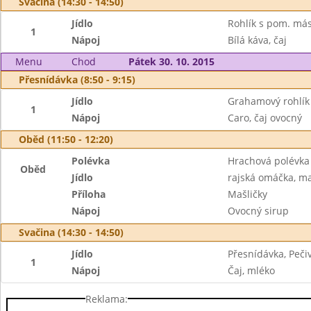
Svačina (14:30 - 14:50)
Jídlo
Rohlík s pom. más
1
Nápoj
Bílá káva, čaj
Menu
Chod
Pátek 30. 10. 2015
Přesnídávka (8:50 - 9:15)
Jídlo
Grahamový rohlík 
1
Nápoj
Caro, čaj ovocný
Oběd (11:50 - 12:20)
Polévka
Hrachová polévka 
Oběd
Jídlo
rajská omáčka, m
Příloha
Mašličky
Nápoj
Ovocný sirup
Svačina (14:30 - 14:50)
Jídlo
Přesnídávka, Peči
1
Nápoj
Čaj, mléko
Reklama: