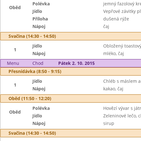
Polévka
jemný fazolový k
Oběd
Jídlo
Vepřové závitky 
Příloha
dušená rýže
Nápoj
čaj
Svačina (14:30 - 14:50)
Jídlo
Obložený toastový
1
Nápoj
mléko, čaj
Menu
Chod
Pátek 2. 10. 2015
Přesnídávka (8:50 - 9:15)
Jídlo
Chléb s máslem a
1
Nápoj
kakao, čaj
Oběd (11:50 - 12:20)
Polévka
Hovězí vývar s ját
Oběd
Jídlo
Zeleninové lečo, 
Nápoj
sirup
Svačina (14:30 - 14:50)