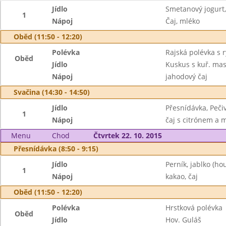
Jídlo
Smetanový jogurt, 
1
Nápoj
Čaj, mléko
Oběd (11:50 - 12:20)
Polévka
Rajská polévka s r
Oběd
Jídlo
Kuskus s kuř. ma
Nápoj
jahodový čaj
Svačina (14:30 - 14:50)
Jídlo
Přesnídávka, Peči
1
Nápoj
čaj s citrónem a
Menu
Chod
Čtvrtek 22. 10. 2015
Přesnídávka (8:50 - 9:15)
Jídlo
Perník, jablko (h
1
Nápoj
kakao, čaj
Oběd (11:50 - 12:20)
Polévka
Hrstková polévka
Oběd
Jídlo
Hov. Guláš