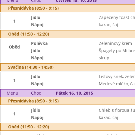
Menu
Chod
Čtvrtek 15. 10. 2015
Přesnídávka (8:50 - 9:15)
Jídlo
Zapečený toast ch
1
Nápoj
kakao, čaj
Oběd (11:50 - 12:20)
Polévka
Zeleninový krém
Oběd
Jídlo
Špagety po Milán
Nápoj
sirup
Svačina (14:30 - 14:50)
Jídlo
Listový šnek, zele
1
Nápoj
Medové mléko, ča
Menu
Chod
Pátek 16. 10. 2015
Přesnídávka (8:50 - 9:15)
Jídlo
Chléb s flóroua š
1
Nápoj
kakao, čaj
Oběd (11:50 - 12:20)