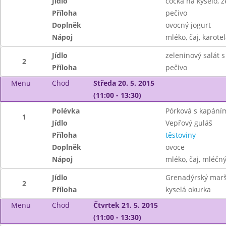
Jídlo
čočka na kyselo, z
Příloha
pečivo
Doplněk
ovocný jogurt
Nápoj
mléko, čaj, karote
Jídlo
zeleninový salát
2
Příloha
pečivo
Menu
Chod
Středa 20. 5. 2015
(11:00 - 13:30)
Polévka
Pórková s kapání
1
Jídlo
Vepřový guláš
Příloha
těstoviny
Doplněk
ovoce
Nápoj
mléko, čaj, mléčný
Jídlo
Grenadýrský mar
2
Příloha
kyselá okurka
Menu
Chod
Čtvrtek 21. 5. 2015
(11:00 - 13:30)