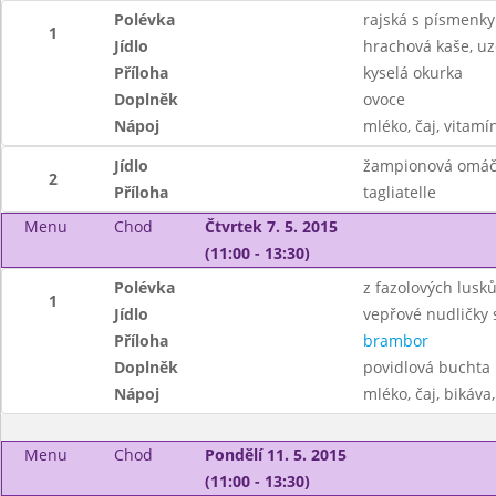
Polévka
rajská s písmenky
1
Jídlo
hrachová kaše, uz
Příloha
kyselá okurka
Doplněk
ovoce
Nápoj
mléko, čaj, vitamí
Jídlo
žampionová omáč
2
Příloha
tagliatelle
Menu
Chod
Čtvrtek 7. 5. 2015
(11:00 - 13:30)
Polévka
z fazolových lusk
1
Jídlo
vepřové nudličky 
Příloha
brambor
Doplněk
povidlová buchta
Nápoj
mléko, čaj, bikáva,
Menu
Chod
Pondělí 11. 5. 2015
(11:00 - 13:30)