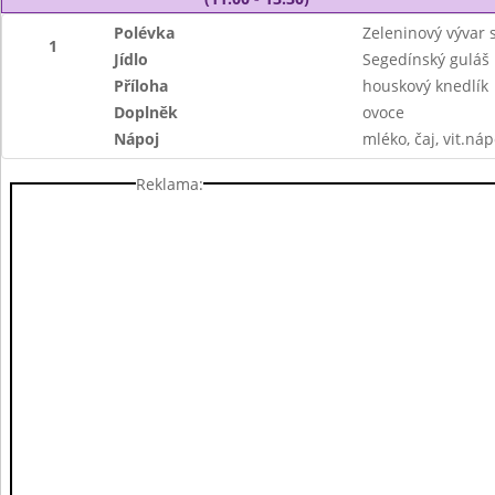
Polévka
Zeleninový vývar 
1
Jídlo
Segedínský guláš
Příloha
houskový knedlík
Doplněk
ovoce
Nápoj
mléko, čaj, vit.náp
Reklama: