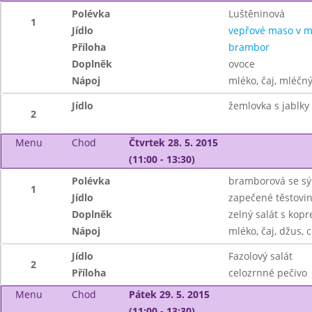
Polévka
Luštěninová
1
Jídlo
vepřové maso v m
Příloha
brambor
Doplněk
ovoce
Nápoj
mléko, čaj, mléčný
Jídlo
žemlovka s jablky
2
Menu
Chod
Čtvrtek 28. 5. 2015
(11:00 - 13:30)
Polévka
bramborová se s
1
Jídlo
zapečené těstov
Doplněk
zelný salát s kop
Nápoj
mléko, čaj, džus, c
Jídlo
Fazolový salát
2
Příloha
celozrnné pečivo
Menu
Chod
Pátek 29. 5. 2015
(11:00 - 13:30)