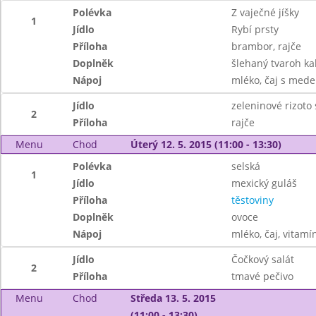
Polévka
Z vaječné jíšky
1
Jídlo
Rybí prsty
Příloha
brambor, rajče
Doplněk
šlehaný tvaroh ka
Nápoj
mléko, čaj s mede
Jídlo
zeleninové rizoto
2
Příloha
rajče
Menu
Chod
Úterý 12. 5. 2015 (11:00 - 13:30)
Polévka
selská
1
Jídlo
mexický guláš
Příloha
těstoviny
Doplněk
ovoce
Nápoj
mléko, čaj, vitamí
Jídlo
Čočkový salát
2
Příloha
tmavé pečivo
Menu
Chod
Středa 13. 5. 2015
(11:00 - 13:30)