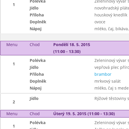
Polévka
Zeleninový vývar
1
Jídlo
novohradský plát
Příloha
houskový knedlík
Doplněk
ovoce
Nápoj
mléko, čaj, bikáva,
Menu
Chod
Pondělí 18. 5. 2015
(11:00 - 13:30)
Polévka
Zeleninový vývar 
1
Jídlo
vepřová plec přír
Příloha
brambor
Doplněk
mrkvový salát
Nápoj
mléko, čaj s mede
Jídlo
Rýžové těstoviny 
2
Menu
Chod
Úterý 19. 5. 2015 (11:00 - 13:30)
Polévka
Zeleninový vývar 
1