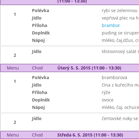
(11:00 - 13:30)
Polévka
rybí se zelenino
1
Jídlo
vepřová plec na 
Příloha
brambor
Doplněk
puding se sirupe
Nápoj
mléko, čaj,džus, c
Jídlo
těstovinový salát
2
Menu
Chod
Úterý 5. 5. 2015 (11:00 - 13:30)
Polévka
bramborová
1
Jídlo
čína z kuřecího m
Příloha
rýže
Doplněk
ovoce
Nápoj
mléko, čaj, ochuce
Jídlo
čertovské noky se
2
Menu
Chod
Středa 6. 5. 2015 (11:00 - 13:30)