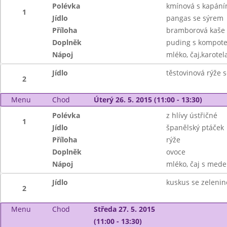
Polévka
kmínová s kapán
1
Jídlo
pangas se sýrem
Příloha
bramborová kaše
Doplněk
puding s kompote
Nápoj
mléko, čaj,karotela
Jídlo
těstovinová rýže
2
Menu
Chod
Úterý 26. 5. 2015 (11:00 - 13:30)
Polévka
z hlívy ústřičné
1
Jídlo
španělský ptáček
Příloha
rýže
Doplněk
ovoce
Nápoj
mléko, čaj s mede
Jídlo
kuskus se zeleni
2
Menu
Chod
Středa 27. 5. 2015
(11:00 - 13:30)