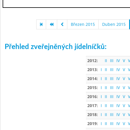
Březen 2015
Duben 2015
Přehled zveřejněných jídelníčků:
2012:
II
III
IV
V
V
2013:
I
II
III
IV
V
V
2014:
I
II
III
IV
V
V
2015:
I
II
III
IV
V
V
2016:
I
II
III
IV
V
V
2017:
I
II
III
IV
V
V
2018:
I
II
III
IV
V
V
2019:
I
II
III
IV
V
V