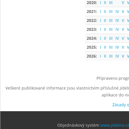
2020:
I
II
III
V
V
2021:
I
II
III
IV
V
V
2022:
I
II
III
IV
V
V
2023:
I
II
III
IV
V
V
2024:
I
II
III
IV
V
V
2025:
I
II
III
IV
V
V
2026:
I
II
III
IV
V
V
Připraveno progr
Veškeré publikované informace jsou vlastnictvím příslušné jídel
aplikace do n
Zásady 
Objednávkový systém
www.jidelna.c