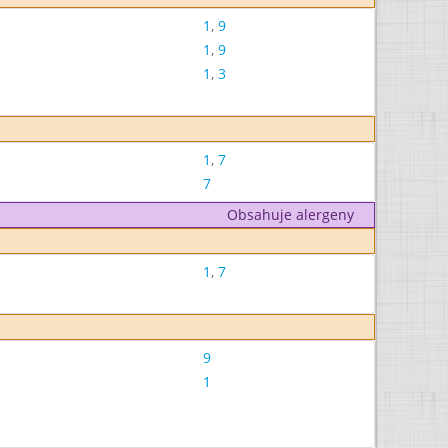
1
,
9
1
,
9
1
,
3
1
,
7
7
Obsahuje alergeny
1
,
7
9
1