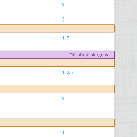
9
3
1
,
7
Obsahuje alergeny
1
,
3
,
7
9
1