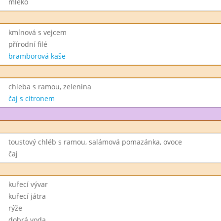
mléko
kmínová s vejcem
přírodní filé
bramborová kaše
chleba s ramou, zelenina
čaj s citronem
toustový chléb s ramou, salámová pomazánka, ovoce
čaj
kuřecí vývar
kuřecí játra
rýže
dobrá voda