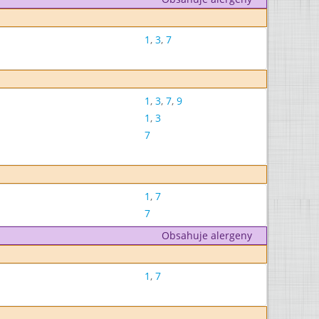
1
,
3
,
7
1
,
3
,
7
,
9
1
,
3
7
1
,
7
7
Obsahuje alergeny
1
,
7