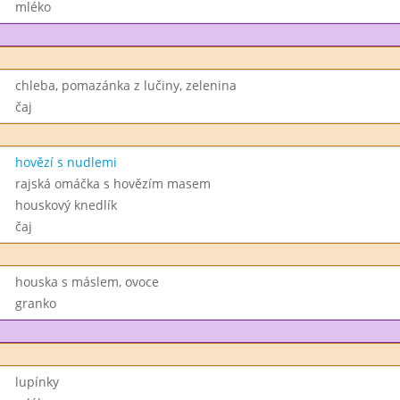
mléko
chleba, pomazánka z lučiny, zelenina
čaj
hovězí s nudlemi
rajská omáčka s hovězím masem
houskový knedlík
čaj
houska s máslem, ovoce
granko
lupínky