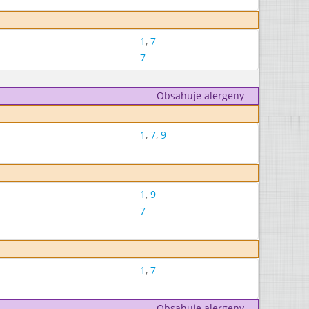
1
,
7
7
Obsahuje alergeny
1
,
7
,
9
1
,
9
7
1
,
7
Obsahuje alergeny