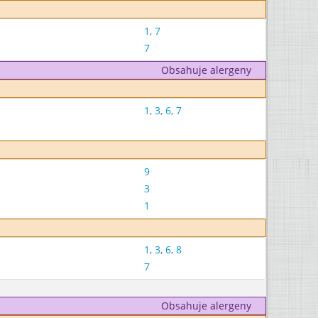
1
,
7
7
Obsahuje alergeny
1
,
3
,
6
,
7
9
3
1
1
,
3
,
6
,
8
7
Obsahuje alergeny