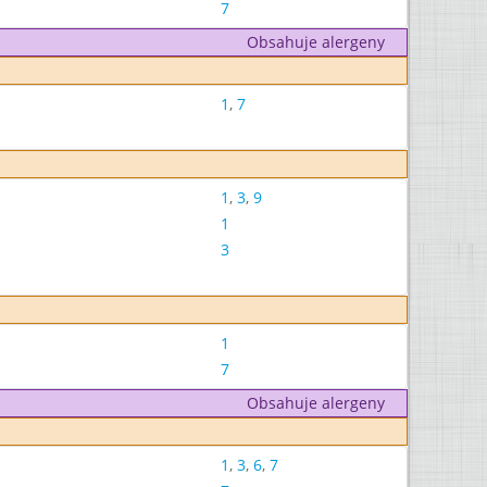
7
Obsahuje alergeny
1
,
7
1
,
3
,
9
1
3
1
7
Obsahuje alergeny
1
,
3
,
6
,
7