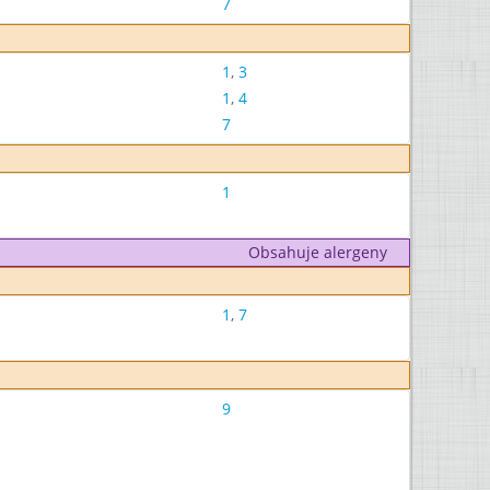
7
1
,
3
1
,
4
7
1
Obsahuje alergeny
1
,
7
9