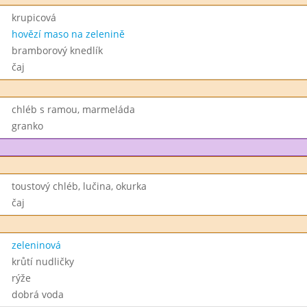
krupicová
hovězí maso na zelenině
bramborový knedlík
čaj
chléb s ramou, marmeláda
granko
toustový chléb, lučina, okurka
čaj
zeleninová
krůtí nudličky
rýže
dobrá voda