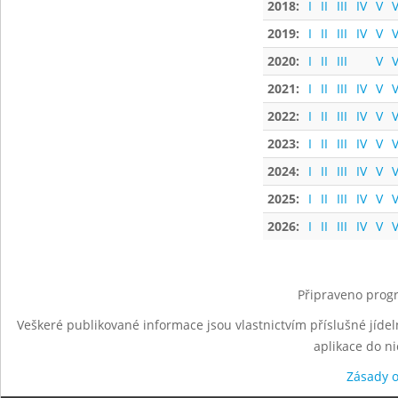
2018:
I
II
III
IV
V
V
2019:
I
II
III
IV
V
V
2020:
I
II
III
V
V
2021:
I
II
III
IV
V
V
2022:
I
II
III
IV
V
V
2023:
I
II
III
IV
V
V
2024:
I
II
III
IV
V
V
2025:
I
II
III
IV
V
V
2026:
I
II
III
IV
V
V
Připraveno progr
Veškeré publikované informace jsou vlastnictvím příslušné jídel
aplikace do n
Zásady 