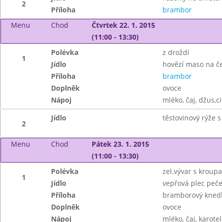
2
Příloha
brambor
Menu
Chod
Čtvrtek 22. 1. 2015
(11:00 - 13:30)
Polévka
z droždí
1
Jídlo
hovězí maso na č
Příloha
brambor
Doplněk
ovoce
Nápoj
mléko, čaj, džus,c
Jídlo
těstovinový rýže 
2
Menu
Chod
Pátek 23. 1. 2015
(11:00 - 13:30)
Polévka
zel.vývar s kroup
1
Jídlo
vepřová plec peč
Příloha
bramborový knedl
Doplněk
ovoce
Nápoj
mléko, čaj, karotel