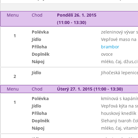
Menu
Chod
Pondělí 26. 1. 2015
(11:00 - 13:30)
Polévka
zeleninový vývar s
1
Jídlo
Vepřové maso na
Příloha
brambor
Doplněk
ovoce
Nápoj
mléko, čaj, džus,c
Jídlo
Jihočeská lepenic
2
Menu
Chod
Úterý 27. 1. 2015 (11:00 - 13:30)
Polévka
kmínová s kapán
1
Jídlo
Vepřová kýta na 
Příloha
houskový knedlík
Doplněk
šlehaný tvaroh čo
Nápoj
mléko, čaj, vitamí