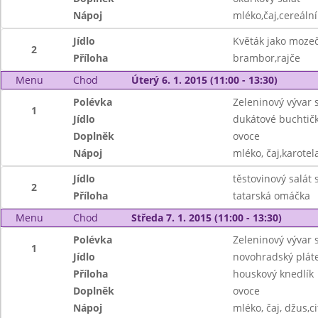
Nápoj
mléko,čaj,cereální
Jídlo
Květák jako moze
2
Příloha
brambor,rajče
Menu
Chod
Úterý 6. 1. 2015 (11:00 - 13:30)
Polévka
Zeleninový vývar 
1
Jídlo
dukátové buchtič
Doplněk
ovoce
Nápoj
mléko, čaj,karotela
Jídlo
těstovinový salát
2
Příloha
tatarská omáčka
Menu
Chod
Středa 7. 1. 2015 (11:00 - 13:30)
Polévka
Zeleninový vývar s
1
Jídlo
novohradský plát
Příloha
houskový knedlík
Doplněk
ovoce
Nápoj
mléko, čaj, džus,c