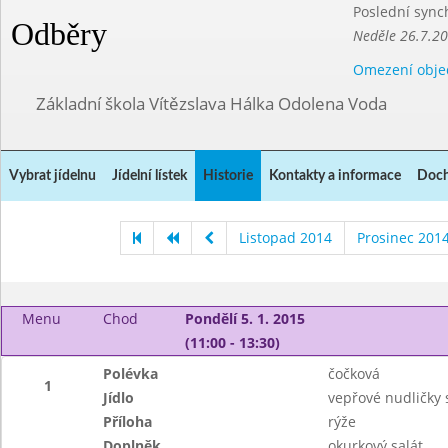
Poslední sync
Odběry
Neděle 26.7.2
Omezení obje
Základní škola Vítězslava Hálka Odolena Voda
Vybrat jídelnu
Jídelní lístek
Historie
Kontakty a informace
Doch
Listopad 2014
Prosinec 201
Menu
Chod
Pondělí 5. 1. 2015
(11:00 - 13:30)
Polévka
čočková
1
Jídlo
vepřové nudličky 
Příloha
rýže
Doplněk
okurkový salát