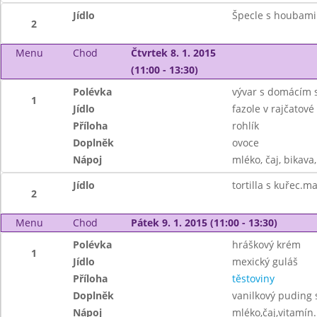
Jídlo
Špecle s houbami
2
Menu
Chod
Čtvrtek 8. 1. 2015
(11:00 - 13:30)
Polévka
vývar s domácím 
1
Jídlo
fazole v rajčatov
Příloha
rohlík
Doplněk
ovoce
Nápoj
mléko, čaj, bikava,
Jídlo
tortilla s kuřec.
2
Menu
Chod
Pátek 9. 1. 2015 (11:00 - 13:30)
Polévka
hráškový krém
1
Jídlo
mexický guláš
Příloha
těstoviny
Doplněk
vanilkový puding
Nápoj
mléko,čaj,vitamín.