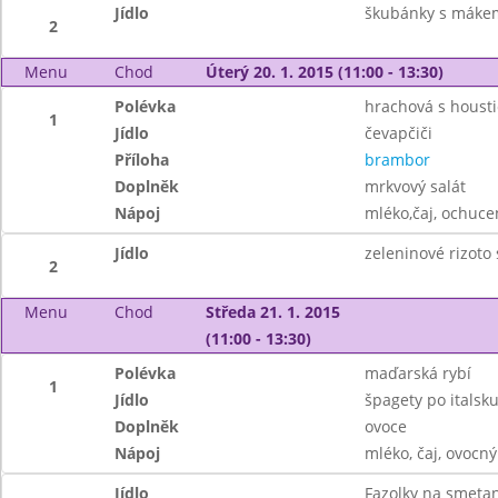
Jídlo
škubánky s máke
2
Menu
Chod
Úterý 20. 1. 2015 (11:00 - 13:30)
Polévka
hrachová s houst
1
Jídlo
čevapčiči
Příloha
brambor
Doplněk
mrkvový salát
Nápoj
mléko,čaj, ochuce
Jídlo
zeleninové rizoto
2
Menu
Chod
Středa 21. 1. 2015
(11:00 - 13:30)
Polévka
maďarská rybí
1
Jídlo
špagety po italsku
Doplněk
ovoce
Nápoj
mléko, čaj, ovocný
Jídlo
Fazolky na smeta