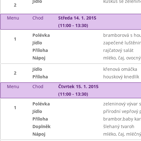
Jídlo
kuskus se zeleni
2
Menu
Chod
Středa 14. 1. 2015
(11:00 - 13:30)
Polévka
bramborová s ho
1
Jídlo
zapečené luštěnin
Příloha
rajčatový salát
Nápoj
mléko, čaj, ovocný
Jídlo
křenová omáčka
2
Příloha
houskový knedlík
Menu
Chod
Čtvrtek 15. 1. 2015
(11:00 - 13:30)
Polévka
zeleninový vývar 
1
Jídlo
přírodní vepřový 
Příloha
brambor,baby kar
Doplněk
šlehaný tvaroh
Nápoj
mléko, čaj, mléčný