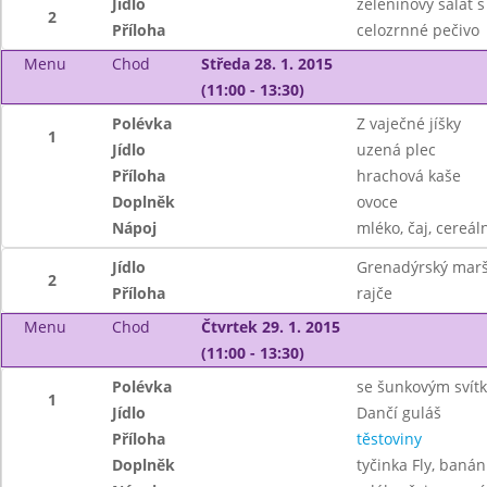
Jídlo
zeleninový salát 
2
Příloha
celozrnné pečivo
Menu
Chod
Středa 28. 1. 2015
(11:00 - 13:30)
Polévka
Z vaječné jíšky
1
Jídlo
uzená plec
Příloha
hrachová kaše
Doplněk
ovoce
Nápoj
mléko, čaj, cereáln
Jídlo
Grenadýrský mar
2
Příloha
rajče
Menu
Chod
Čtvrtek 29. 1. 2015
(11:00 - 13:30)
Polévka
se šunkovým svít
1
Jídlo
Dančí guláš
Příloha
těstoviny
Doplněk
tyčinka Fly, banán