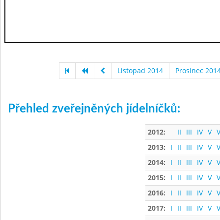
Listopad 2014
Prosinec 201
Přehled zveřejněných jídelníčků:
2012:
II
III
IV
V
V
2013:
I
II
III
IV
V
V
2014:
I
II
III
IV
V
V
2015:
I
II
III
IV
V
V
2016:
I
II
III
IV
V
V
2017:
I
II
III
IV
V
V