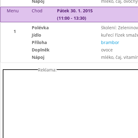
Nápoj
mléko, čaj, ovocný
Menu
Chod
Pátek 30. 1. 2015
(11:00 - 13:30)
Polévka
školení: Zelenin
1
Jídlo
kuřecí řízek smaž
Příloha
brambor
Doplněk
ovoce
Nápoj
mléko, čaj, vitamí
Reklama: