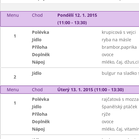
Menu
Chod
Pondělí 12. 1. 2015
(11:00 - 13:30)
Polévka
krupicová s vejci
1
Jídlo
ryba na másle
Příloha
brambor,paprika
Doplněk
ovoce
Nápoj
mléko, čaj, džus,c
Jídlo
bulgur na sladko
2
Menu
Chod
Úterý 13. 1. 2015 (11:00 - 13:30)
Polévka
rajčatová s mozza
1
Jídlo
španělský ptáček
Příloha
rýže
Doplněk
ovoce
Nápoj
mléko, čaj, vitamí