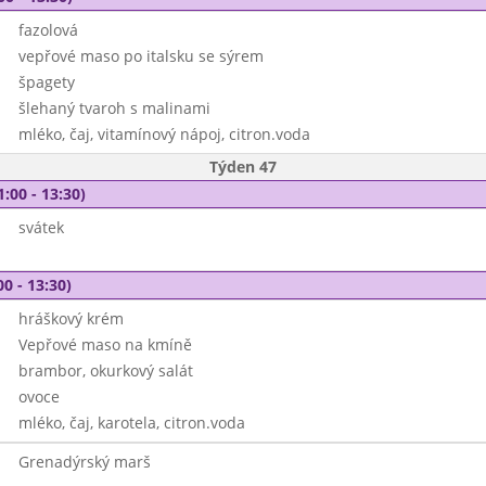
fazolová
vepřové maso po italsku se sýrem
špagety
šlehaný tvaroh s malinami
mléko, čaj, vitamínový nápoj, citron.voda
Týden 47
1:00 - 13:30)
svátek
00 - 13:30)
hráškový krém
Vepřové maso na kmíně
brambor, okurkový salát
ovoce
mléko, čaj, karotela, citron.voda
Grenadýrský marš