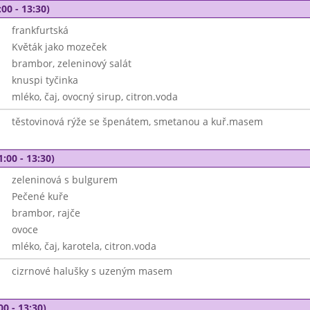
00 - 13:30)
frankfurtská
Květák jako mozeček
brambor, zeleninový salát
knuspi tyčinka
mléko, čaj, ovocný sirup, citron.voda
těstovinová rýže se špenátem, smetanou a kuř.masem
1:00 - 13:30)
zeleninová s bulgurem
Pečené kuře
brambor, rajče
ovoce
mléko, čaj, karotela, citron.voda
cizrnové halušky s uzeným masem
00 - 13:30)