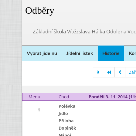
Odběry
Základní škola Vítězslava Hálka Odolena Vo
Vybrat jídelnu
Jídelní lístek
Historie
Kon
Zář
Menu
Chod
Pondělí 3. 11. 2014 (11:
Polévka
1
Jídlo
Příloha
Doplněk
Nápoj