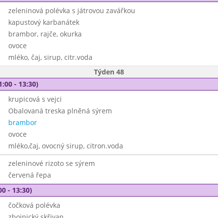
zeleninová polévka s játrovou zavářkou
kapustový karbanátek
brambor, rajče, okurka
ovoce
mléko, čaj, sirup, citr.voda
Týden 48
1:00 - 13:30)
krupicová s vejci
Obalovaná treska plněná sýrem
brambor
ovoce
mléko,čaj, ovocný sirup, citron.voda
zeleninové rizoto se sýrem
červená řepa
00 - 13:30)
čočková polévka
zbojnický skřivan