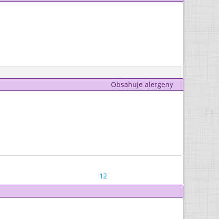
Obsahuje alergeny
12