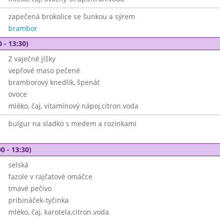
zapečená brokolice se šunkou a sýrem
brambor
 - 13:30)
Z vaječné jíšky
vepřové maso pečené
bramborový knedlík, špenát
ovoce
mléko, čaj, vitamínový nápoj,citron.voda
bulgur na sladko s medem a rozinkami
0 - 13:30)
selská
fazole v rajčatové omáčce
tmavé pečivo
pribináček-tyčinka
mléko, čaj, karotela,citron.voda