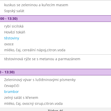
kuskus se zeleninou a kuřecím masem
šopský salát
00 - 13:30)
rybí sicilská
Hovězí tokáň
těstoviny
ovoce
mléko, čaj, cereální nápoj,citron.voda
těstovinová rýže se s metanou a parmazánem
0 - 13:30)
Zeleninový vývar s luštěninovými písmenky
čevapčiči
brambor
zelný salát s křenem
mléko, čaj, ovocný sirup,citron.voda
Týden 46