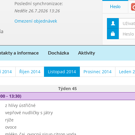
Poslední synchronizace:
Heslo
Neděle 26.7.2026 13:26
Omezení objednávek
da
takty a informace
Docházka
Aktivity
í 2014
Říjen 2014
Listopad 2014
Prosinec 2014
Leden 
Týden 45
00 - 13:30)
z hlívy ústřičné
vepřové nudličky s játry
rýže
ovoce
mléko, čaj, ovocný sirup,citron.voda