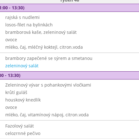
1:00 - 13:30)
rajská s nudlemi
losos-filet na bylinkách
bramborová kaše, zeleninový salát
ovoce
mléko, čaj, mléčný koktejl, citron.voda
brambory zapečené se sýrem a smetanou
zeleninový salát
00 - 13:30)
Zeleninový vývar s pohankovými vločkami
krůtí guláš
houskový knedlík
ovoce
mléko, čaj, vitamínový nápoj, citron.voda
Fazolový salát
celozrnné pečivo