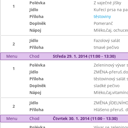
Polévka
Z vaječné jíšky
1
Jídlo
Kuřecí prsa na pa
Příloha
těstoviny
Doplněk
Pomeranč
Nápoj
Mléko,čaj, ochuc
Jídlo
Fazolový salát
2
Příloha
tmavé pečivo
Menu
Chod
Středa 29. 1. 2014 (11:00 - 13:30)
Polévka
Zeleninový vývar 
1
Jídlo
ZMĚNA-přeruš.do
Příloha
těstovinový salát
Doplněk
sladké pečivo
Nápoj
Mléko,čaj,vitamín
Jídlo
ZMĚNA JÍDELNÍHO
2
Příloha
Hlášeno přeruš. 
Menu
Chod
Čtvrtek 30. 1. 2014 (11:00 - 13:30)
Polévka
Vývar se zeleninou