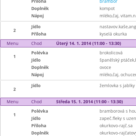
Příloha
brambor
Doplněk
kompot
Nápoj
mléko,čaj, vitam.
Jídlo
nastavov.kaše,angl
2
Příloha
kyselá okurka
Menu
Chod
Úterý 14. 1. 2014 (11:00 - 13:30)
Polévka
brokolicová
1
Jídlo
španělský ptáček,
Doplněk
ovoce
Nápoj
mléko,čaj, ochuc
Jídlo
žemlovka s jablky
2
Menu
Chod
Středa 15. 1. 2014 (11:00 - 13:30)
Polévka
bramborová s ho
1
Jídlo
zapeč.fleky s uz
Příloha
okurkovo-rajč.sa
Doplněk
okurkovo-rajčatov