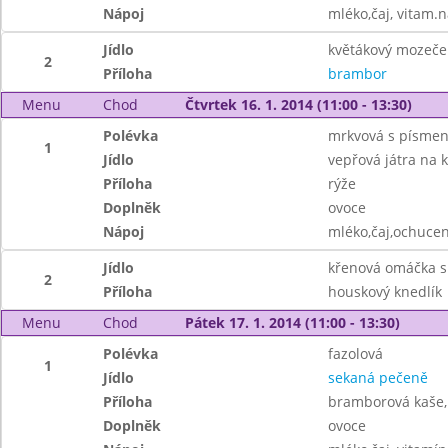
Nápoj
mléko,čaj, vitam.
Jídlo
květákový mozeče
2
Příloha
brambor
Menu
Chod
Čtvrtek 16. 1. 2014 (11:00 - 13:30)
Polévka
mrkvová s písmen
1
Jídlo
vepřová játra na 
Příloha
rýže
Doplněk
ovoce
Nápoj
mléko,čaj,ochuce
Jídlo
křenová omáčka s
2
Příloha
houskový knedlík
Menu
Chod
Pátek 17. 1. 2014 (11:00 - 13:30)
Polévka
fazolová
1
Jídlo
sekaná pečeně
Příloha
bramborová kaše,
Doplněk
ovoce