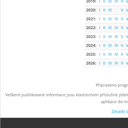
2019:
I
II
III
IV
V
V
2020:
I
II
III
V
V
2021:
I
II
III
IV
V
V
2022:
I
II
III
IV
V
V
2023:
I
II
III
IV
V
V
2024:
I
II
III
IV
V
V
2025:
I
II
III
IV
V
V
2026:
I
II
III
IV
V
V
Připraveno progr
Veškeré publikované informace jsou vlastnictvím příslušné jídel
aplikace do n
Zásady 