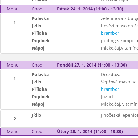
Menu
Chod
Pátek 24. 1. 2014 (11:00 - 13:30)
Polévka
zeleninová s bul
1
Jídlo
hovězí maso na č
Příloha
brambor
Doplněk
puding s kompot.
Nápoj
mléko,čaj,vitamín
Menu
Chod
Pondělí 27. 1. 2014 (11:00 - 13:30)
Polévka
Drožďová
1
Jídlo
Vepřové maso na
Příloha
brambor
Doplněk
Jogurt
Nápoj
Mléko,čaj, vitamí
Jídlo
Jihočeská lepenic
2
Menu
Chod
Úterý 28. 1. 2014 (11:00 - 13:30)