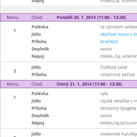
Nápoj
mléko,čaj, vitamí
Menu
Chod
Pondělí 20. 1. 2014 (11:00 - 13:30)
Polévka
se sýrovým svítk
1
Jídlo
vepřové maso v m
Příloha
brambor
Doplněk
ovoce
Nápoj
mléko, čaj, vitamí
Jídlo
Čočkový salát
2
Příloha
celozrnné pečivo
Menu
Chod
Úterý 21. 1. 2014 (11:00 - 13:30)
Polévka
rybí
1
Jídlo
rajská omáčka s
Příloha
těstoviny-špagety
Doplněk
ovoce
Nápoj
mléko,čaj,ochuce
Jídlo
slovenské halušky