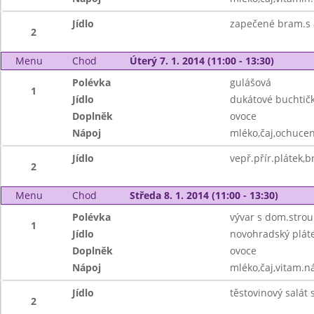
Jídlo
zapečené bram.s a
2
Menu
Chod
Úterý 7. 1. 2014 (11:00 - 13:30)
Polévka
gulášová
1
Jídlo
dukátové buchtičk
Doplněk
ovoce
Nápoj
mléko,čaj,ochuce
Jídlo
vepř.přír.plátek,
2
Menu
Chod
Středa 8. 1. 2014 (11:00 - 13:30)
Polévka
vývar s dom.stro
1
Jídlo
novohradský pláte
Doplněk
ovoce
Nápoj
mléko,čaj,vitam.n
Jídlo
těstovinový salát
2