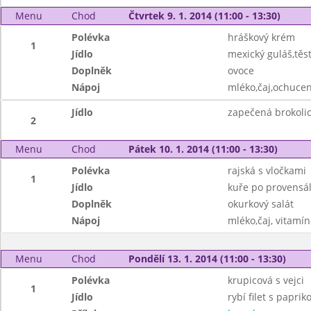
Menu
Chod
Čtvrtek 9. 1. 2014 (11:00 - 13:30)
Polévka
hráškový krém
1
Jídlo
mexický guláš,těs
Doplněk
ovoce
Nápoj
mléko,čaj,ochuce
Jídlo
zapečená brokolic
2
Menu
Chod
Pátek 10. 1. 2014 (11:00 - 13:30)
Polévka
rajská s vločkami
1
Jídlo
kuře po provensá
Doplněk
okurkový salát
Nápoj
mléko,čaj, vitamí
Menu
Chod
Pondělí 13. 1. 2014 (11:00 - 13:30)
Polévka
krupicová s vejci
1
Jídlo
rybí filet s papri