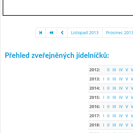
Listopad 2013
Prosinec 201
Přehled zveřejněných jídelníčků:
2012:
II
III
IV
V
V
2013:
I
II
III
IV
V
V
2014:
I
II
III
IV
V
V
2015:
I
II
III
IV
V
V
2016:
I
II
III
IV
V
V
2017:
I
II
III
IV
V
V
2018:
I
II
III
IV
V
V