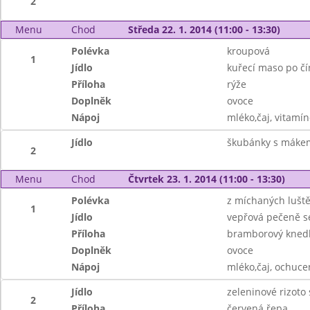
2
Menu
Chod
Středa 22. 1. 2014 (11:00 - 13:30)
Polévka
kroupová
1
Jídlo
kuřecí maso po č
Příloha
rýže
Doplněk
ovoce
Nápoj
mléko,čaj, vitamí
Jídlo
škubánky s máke
2
Menu
Chod
Čtvrtek 23. 1. 2014 (11:00 - 13:30)
Polévka
z míchaných lušt
1
Jídlo
vepřová pečeně s
Příloha
bramborový knedl
Doplněk
ovoce
Nápoj
mléko,čaj, ochuc
Jídlo
zeleninové rizoto
2
Příloha
červená řepa