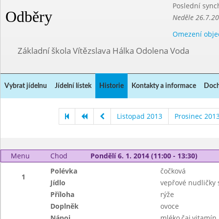
Poslední sync
Odběry
Neděle 26.7.2
Omezení obje
Základní škola Vítězslava Hálka Odolena Voda
Vybrat jídelnu
Jídelní lístek
Historie
Kontakty a informace
Doch
Listopad 2013
Prosinec 201
Menu
Chod
Pondělí 6. 1. 2014 (11:00 - 13:30)
Polévka
čočková
1
Jídlo
vepřové nudličky 
Příloha
rýže
Doplněk
ovoce
Nápoj
mléko,čaj,vitamín