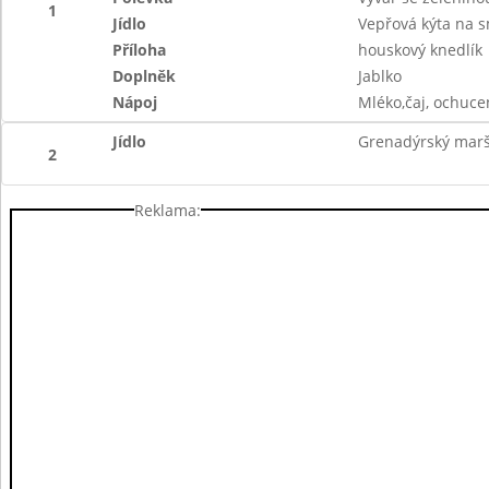
1
Jídlo
Vepřová kýta na 
Příloha
houskový knedlík
Doplněk
Jablko
Nápoj
Mléko,čaj, ochuc
Jídlo
Grenadýrský mar
2
Reklama: