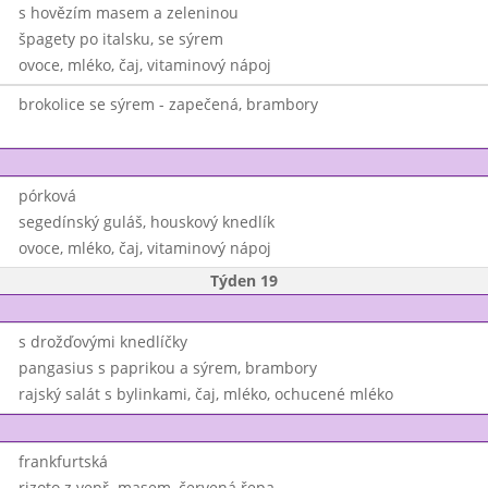
s hovězím masem a zeleninou
špagety po italsku, se sýrem
ovoce, mléko, čaj, vitaminový nápoj
brokolice se sýrem - zapečená, brambory
pórková
segedínský guláš, houskový knedlík
ovoce, mléko, čaj, vitaminový nápoj
Týden 19
s drožďovými knedlíčky
pangasius s paprikou a sýrem, brambory
rajský salát s bylinkami, čaj, mléko, ochucené mléko
frankfurtská
rizoto z vepř. masem, červená řepa