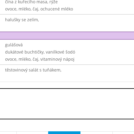
čína z kuřecího masa, rýže
ovoce, mléko, čaj, ochucené mléko
halušky se zelím,
gulášová
dukátové buchtičky, vanilkové šodó
ovoce, mléko, čaj, vitaminový nápoj
těstovinový salát s tuňákem,