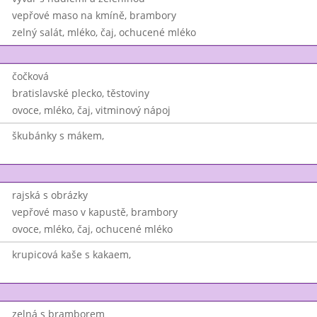
vepřové maso na kmíně, brambory
zelný salát, mléko, čaj, ochucené mléko
čočková
bratislavské plecko, těstoviny
ovoce, mléko, čaj, vitminový nápoj
škubánky s mákem,
rajská s obrázky
vepřové maso v kapustě, brambory
ovoce, mléko, čaj, ochucené mléko
krupicová kaše s kakaem,
zelná s bramborem