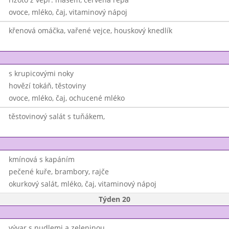
ovoce, mléko, čaj, vitaminový nápoj
křenová omáčka, vařené vejce, houskový knedlík
s krupicovými noky
hovězí tokáň, těstoviny
ovoce, mléko, čaj, ochucené mléko
těstovinový salát s tuňákem,
kmínová s kapáním
pečené kuře, brambory, rajče
okurkový salát, mléko, čaj, vitaminový nápoj
Týden 20
vývar s nudlemi a zeleninou