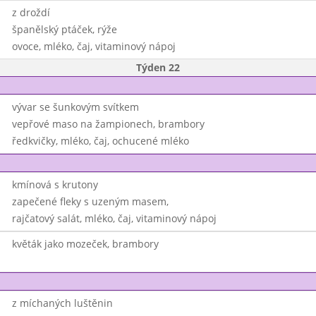
z droždí
španělský ptáček, rýže
ovoce, mléko, čaj, vitaminový nápoj
Týden 22
vývar se šunkovým svítkem
vepřové maso na žampionech, brambory
ředkvičky, mléko, čaj, ochucené mléko
kmínová s krutony
zapečené fleky s uzeným masem,
rajčatový salát, mléko, čaj, vitaminový nápoj
květák jako mozeček, brambory
z míchaných luštěnin