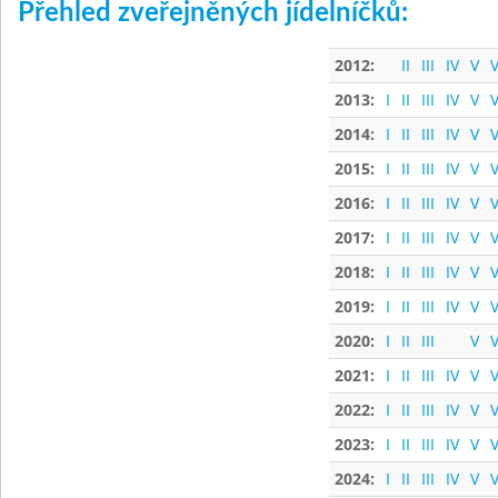
Přehled zveřejněných jídelníčků:
2012:
II
III
IV
V
V
2013:
I
II
III
IV
V
V
2014:
I
II
III
IV
V
V
2015:
I
II
III
IV
V
V
2016:
I
II
III
IV
V
V
2017:
I
II
III
IV
V
V
2018:
I
II
III
IV
V
V
2019:
I
II
III
IV
V
V
2020:
I
II
III
V
V
2021:
I
II
III
IV
V
V
2022:
I
II
III
IV
V
V
2023:
I
II
III
IV
V
V
2024:
I
II
III
IV
V
V