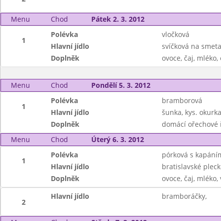
Menu
Chod
Pátek 2. 3. 2012
Polévka
vločková
1
Hlavní jídlo
svíčková na smeta
Doplněk
ovoce, čaj, mléko
Menu
Chod
Pondělí 5. 3. 2012
Polévka
bramborová
1
Hlavní jídlo
šunka, kys. okurka
Doplněk
domácí ořechové ř
Menu
Chod
Úterý 6. 3. 2012
Polévka
pórková s kapání
1
Hlavní jídlo
bratislavské pleck
Doplněk
ovoce, čaj, mléko,
Hlavní jídlo
bramboráčky,
2