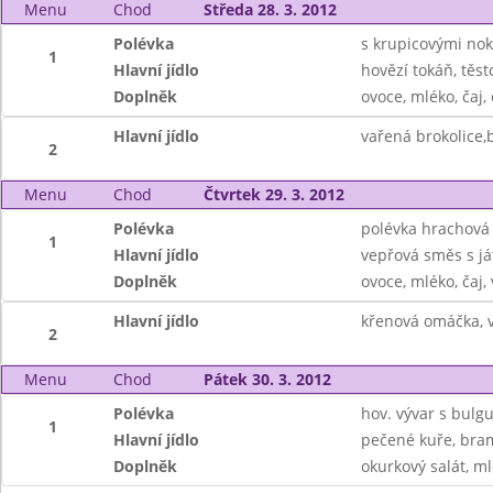
Menu
Chod
Středa 28. 3. 2012
Polévka
s krupicovými nok
1
Hlavní jídlo
hovězí tokáň, těst
Doplněk
ovoce, mléko, čaj
Hlavní jídlo
vařená brokolice,
2
Menu
Chod
Čtvrtek 29. 3. 2012
Polévka
polévka hrachová 
1
Hlavní jídlo
vepřová směs s ját
Doplněk
ovoce, mléko, čaj,
Hlavní jídlo
křenová omáčka, v
2
Menu
Chod
Pátek 30. 3. 2012
Polévka
hov. vývar s bulg
1
Hlavní jídlo
pečené kuře, bra
Doplněk
okurkový salát, m