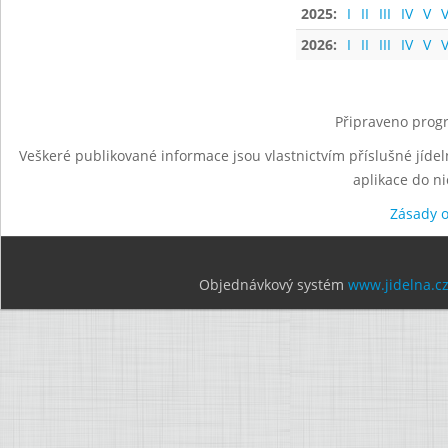
2025:
I
II
III
IV
V
V
2026:
I
II
III
IV
V
V
Připraveno progr
Veškeré publikované informace jsou vlastnictvím příslušné jídel
aplikace do n
Zásady 
Objednávkový systém
www.jidelna.c