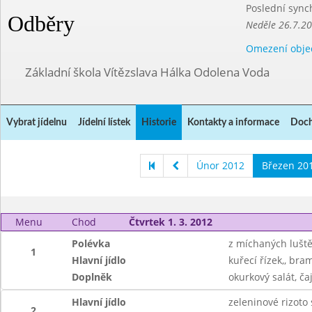
Poslední sync
Odběry
Neděle 26.7.2
Omezení obje
Základní škola Vítězslava Hálka Odolena Voda
Vybrat jídelnu
Jídelní lístek
Historie
Kontakty a informace
Doch
Únor 2012
Březen 20
Menu
Chod
Čtvrtek 1. 3. 2012
Polévka
z míchaných lušt
1
Hlavní jídlo
kuřecí řízek,, bra
Doplněk
okurkový salát, ča
Hlavní jídlo
zeleninové rizoto
2