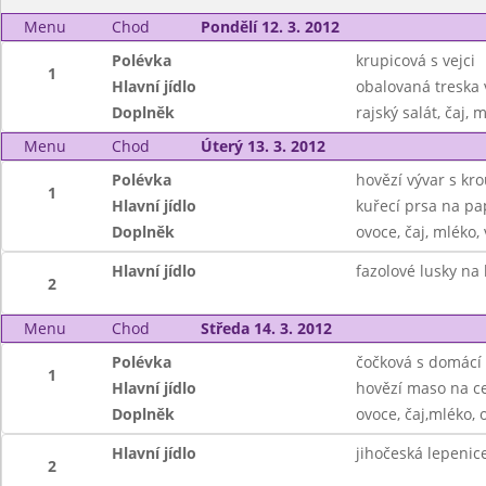
Menu
Chod
Pondělí 12. 3. 2012
Polévka
krupicová s vejci
1
Hlavní jídlo
obalovaná treska 
Doplněk
rajský salát, čaj,
Menu
Chod
Úterý 13. 3. 2012
Polévka
hovězí vývar s kr
1
Hlavní jídlo
kuřecí prsa na pa
Doplněk
ovoce, čaj, mléko,
Hlavní jídlo
fazolové lusky na
2
Menu
Chod
Středa 14. 3. 2012
Polévka
čočková s domácí
1
Hlavní jídlo
hovězí maso na ce
Doplněk
ovoce, čaj,mléko,
Hlavní jídlo
jihočeská lepenice
2