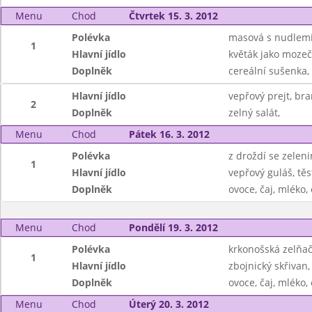
Menu
Chod
Čtvrtek 15. 3. 2012
Polévka
masová s nudlem
1
Hlavní jídlo
květák jako mozeč
Doplněk
cereální sušenka, 
Hlavní jídlo
vepřový prejt, br
2
Doplněk
zelný salát,
Menu
Chod
Pátek 16. 3. 2012
Polévka
z droždí se zelen
1
Hlavní jídlo
vepřový guláš, těs
Doplněk
ovoce, čaj, mléko
Menu
Chod
Pondělí 19. 3. 2012
Polévka
krkonošská zelňa
1
Hlavní jídlo
zbojnický skřivan,
Doplněk
ovoce, čaj, mléko
Menu
Chod
Úterý 20. 3. 2012