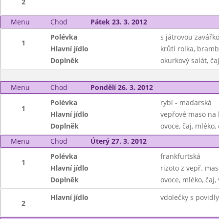
2
Menu
Chod
Pátek 23. 3. 2012
Polévka
s játrovou zavářk
1
Hlavní jídlo
krůtí rolka, bram
Doplněk
okurkový salát, č
Menu
Chod
Pondělí 26. 3. 2012
Polévka
rybí - maďarská
1
Hlavní jídlo
vepřové maso na 
Doplněk
ovoce, čaj, mléko
Menu
Chod
Úterý 27. 3. 2012
Polévka
frankfurtská
1
Hlavní jídlo
rizoto z vepř. ma
Doplněk
ovoce, mléko, čaj,
Hlavní jídlo
vdolečky s povidly
2