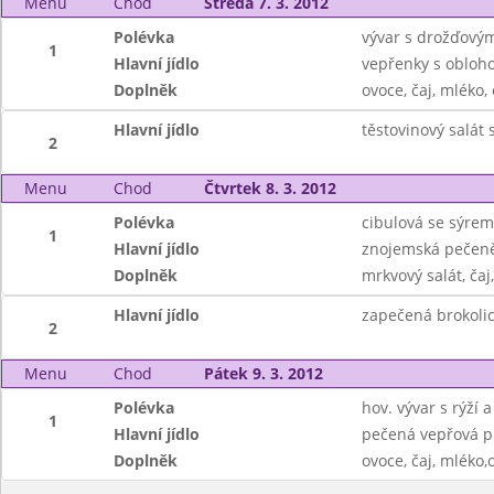
Menu
Chod
Středa 7. 3. 2012
Polévka
vývar s drožďový
1
Hlavní jídlo
vepřenky s obloh
Doplněk
ovoce, čaj, mléko
Hlavní jídlo
těstovinový salát
2
Menu
Chod
Čtvrtek 8. 3. 2012
Polévka
cibulová se sýrem
1
Hlavní jídlo
znojemská pečeně
Doplněk
mrkvový salát, čaj
Hlavní jídlo
zapečená brokolic
2
Menu
Chod
Pátek 9. 3. 2012
Polévka
hov. vývar s rýží 
1
Hlavní jídlo
pečená vepřová pl
Doplněk
ovoce, čaj, mléko