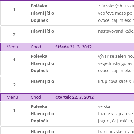
Polévka
z fazolových lusk
1
Hlavní jídlo
vepřové maso po i
Doplněk
ovoce, čaj, mléko,
Hlavní jídlo
nastavovaná kaše,
2
Menu
Chod
Středa 21. 3. 2012
Polévka
vývar se zelenino
1
Hlavní jídlo
segedínský guláš,
Doplněk
ovoce, čaj, mléko
Hlavní jídlo
krupicová kaše s 
2
Menu
Chod
Čtvrtek 22. 3. 2012
Polévka
selská
1
Hlavní jídlo
fazole v rajčatové
Doplněk
jogurt, čaj, mléko
Hlavní jídlo
francouzské bram