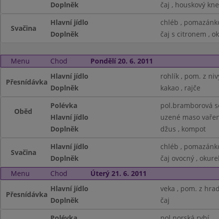
Doplněk
čaj , houskový kne
Hlavní jídlo
chléb , pomazánk
Svačina
Doplněk
čaj s citronem , o
Menu
Chod
Pondělí 20. 6. 2011
Hlavní jídlo
rohlík , pom. z niv
Přesnídávka
Doplněk
kakao , rajče
Polévka
pol.bramborová s
Oběd
Hlavní jídlo
uzené maso vařen
Doplněk
džus , kompot
Hlavní jídlo
chléb , pomazánk
Svačina
Doplněk
čaj ovocný , okure
Menu
Chod
Úterý 21. 6. 2011
Hlavní jídlo
veka , pom. z hra
Přesnídávka
Doplněk
čaj
Polévka
pol.norská rybí