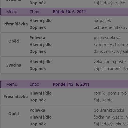
Doplněk
čaj ledový , rajče
Menu
Chod
Pátek 10. 6. 2011
Hlavní jídlo
loupáček
Přesnídávka
Doplněk
ochucené mléko ,
Polévka
pol.česneková
Oběd
Hlavní jídlo
rybí prsty , bram
Doplněk
džus , mrkvový sa
Hlavní jídlo
veka , pom.paštik
Svačina
Doplněk
čaj s citronem , k
Menu
Chod
Pondělí 13. 6. 2011
Hlavní jídlo
rohlík , pom.z ryb
Přesnídávka
Doplněk
čaj , kapie
Polévka
pol.frankfurtská
Oběd
Hlavní jídlo
čočka na kyselo , 
Doplněk
čaj ledový , okure