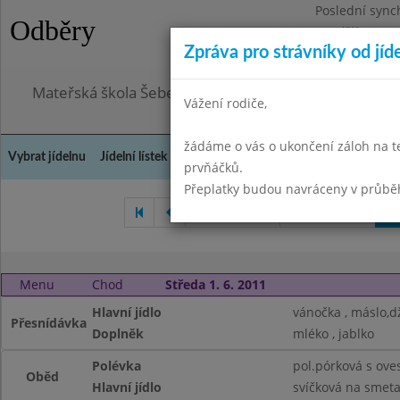
Poslední sync
Odběry
Pondělí 3.8.20
Zpráva pro strávníky od jíd
Omezení obje
Mateřská škola Šebetov, příspěvková organizace
Vážení rodiče,
žádáme o vás o ukončení záloh na t
Vybrat jídelnu
Jídelní lístek
Historie
Kontakty a informace
Doch
prvňáčků.
Přeplatky budou navráceny v průbě
Duben 2011
Květen 2011
Č
Menu
Chod
Středa 1. 6. 2011
Hlavní jídlo
vánočka , máslo,
Přesnídávka
Doplněk
mléko , jablko
Polévka
pol.pórková s ove
Oběd
Hlavní jídlo
svíčková na smeta