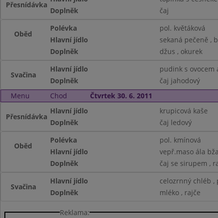
Přesnídávka
Doplněk
čaj
Polévka
pol. květáková
Oběd
Hlavní jídlo
sekaná pečeně , 
Doplněk
džus , okurek
Hlavní jídlo
pudink s ovocem 
Svačina
Doplněk
čaj jahodový
Menu
Chod
Čtvrtek 30. 6. 2011
Hlavní jídlo
krupicová kaše
Přesnídávka
Doplněk
čaj ledový
Polévka
pol. kmínová
Oběd
Hlavní jídlo
vepř.maso ála bža
Doplněk
čaj se sirupem , r
Hlavní jídlo
celozrnný chléb ,
Svačina
Doplněk
mléko , rajče
Reklama: