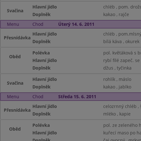
Hlavní jídlo
chléb , pom. dro
Svačina
Doplněk
kakao , rajče
Menu
Chod
Úterý 14. 6. 2011
Hlavní jídlo
chléb , pom.mlsn
Přesnídávka
Doplněk
bílá káva , okurek
Polévka
pol. květáková s
Oběd
Hlavní jídlo
rybí filé zapeč. s
Doplněk
džus , tyčinka
Hlavní jídlo
rohlík , máslo
Svačina
Doplněk
kakao , jablko
Menu
Chod
Středa 15. 6. 2011
Hlavní jídlo
celozrnný chléb ,
Přesnídávka
Doplněk
mléko , kapie
Polévka
pol. ze zeleného 
Oběd
Hlavní jídlo
kuřecí maso po h
Doplněk
čaj ovocný , mrkvo