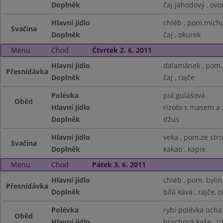
Doplněk
čaj jahodový , ovo
Hlavní jídlo
chléb , pom.mícha
Svačina
Doplněk
čaj , okurek
Menu
Chod
Čtvrtek 2. 6. 2011
Hlavní jídlo
dalamánek , pom.
Přesnídávka
Doplněk
čaj , rajče
Polévka
pol.gulášová
Oběd
Hlavní jídlo
rizoto s masem a 
Doplněk
džus
Hlavní jídlo
veka , pom.ze str
Svačina
Doplněk
kakao , kapie
Menu
Chod
Pátek 3. 6. 2011
Hlavní jídlo
chléb , pom. byli
Přesnídávka
Doplněk
bílá káva , rajče, 
Polévka
rybí polévka ucha
Oběd
Hlavní jídlo
hrachová kaše , u