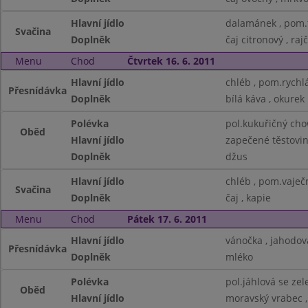
Hlavní jídlo
dalamánek , pom.
Svačina
Doplněk
čaj citronový , raj
Menu
Chod
Čtvrtek 16. 6. 2011
Hlavní jídlo
chléb , pom.rychl
Přesnídávka
Doplněk
bílá káva , okurek
Polévka
pol.kukuřičný ch
Oběd
Hlavní jídlo
zapečené těstovin
Doplněk
džus
Hlavní jídlo
chléb , pom.vaječ
Svačina
Doplněk
čaj , kapie
Menu
Chod
Pátek 17. 6. 2011
Hlavní jídlo
vánočka , jahodo
Přesnídávka
Doplněk
mléko
Polévka
pol.jáhlová se ze
Oběd
Hlavní jídlo
moravský vrabec ,