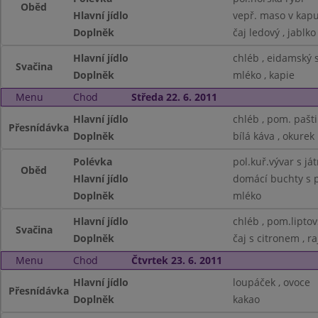
Oběd
Hlavní jídlo
vepř. maso v kapu
Doplněk
čaj ledový , jablko
Hlavní jídlo
chléb , eidamský s
Svačina
Doplněk
mléko , kapie
Menu
Chod
Středa 22. 6. 2011
Hlavní jídlo
chléb , pom. pašt
Přesnídávka
Doplněk
bílá káva , okurek
Polévka
pol.kuř.vývar s ját
Oběd
Hlavní jídlo
domácí buchty s p
Doplněk
mléko
Hlavní jídlo
chléb , pom.lipto
Svačina
Doplněk
čaj s citronem , ra
Menu
Chod
Čtvrtek 23. 6. 2011
Hlavní jídlo
loupáček , ovoce
Přesnídávka
Doplněk
kakao