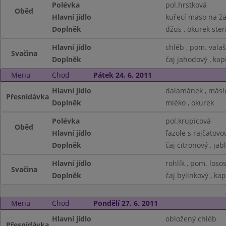
Polévka
pol.hrstková
Oběd
Hlavní jídlo
kuřecí maso na ž
Doplněk
džus , okurek ster
Hlavní jídlo
chléb , pom. vala
Svačina
Doplněk
čaj jahodový , kap
Menu
Chod
Pátek 24. 6. 2011
Hlavní jídlo
dalamánek , másl
Přesnídávka
Doplněk
mléko , okurek
Polévka
pol.krupicová
Oběd
Hlavní jídlo
fazole s rajčatov
Doplněk
čaj citronový , jab
Hlavní jídlo
rohlík , pom. loso
Svačina
Doplněk
čaj bylinkový , kap
Menu
Chod
Pondělí 27. 6. 2011
Hlavní jídlo
obložený chléb
Přesnídávka