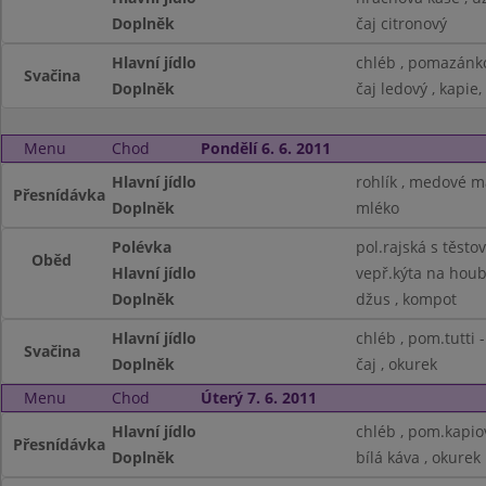
Doplněk
čaj citronový
Hlavní jídlo
chléb , pomazánk
Svačina
Doplněk
čaj ledový , kapie,
Menu
Chod
Pondělí 6. 6. 2011
Hlavní jídlo
rohlík , medové m
Přesnídávka
Doplněk
mléko
Polévka
pol.rajská s těsto
Oběd
Hlavní jídlo
vepř.kýta na houb
Doplněk
džus , kompot
Hlavní jídlo
chléb , pom.tutti -
Svačina
Doplněk
čaj , okurek
Menu
Chod
Úterý 7. 6. 2011
Hlavní jídlo
chléb , pom.kapio
Přesnídávka
Doplněk
bílá káva , okurek