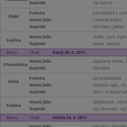
Doplněk
čaj ovocný
Polévka
pol.čočková s uze
Oběd
Hlavní jídlo
hanácké koláče
Doplněk
bílá káva , jablko
Hlavní jídlo
chléb , pom. byli
Svačina
Doplněk
kakao , okurek
Menu
Chod
Úterý 28. 6. 2011
Hlavní jídlo
zapečený rohlík , 
Přesnídávka
Doplněk
bílá káva
Polévka
pol.krkonošská
Oběd
Hlavní jídlo
vepřové ragů , těs
Doplněk
džus , mrkvový sa
Hlavní jídlo
dalamánek , másl
Svačina
Doplněk
čaj citronový , raj
Menu
Chod
Středa 29. 6. 2011
Hlavní jídlo
topinka s česneke