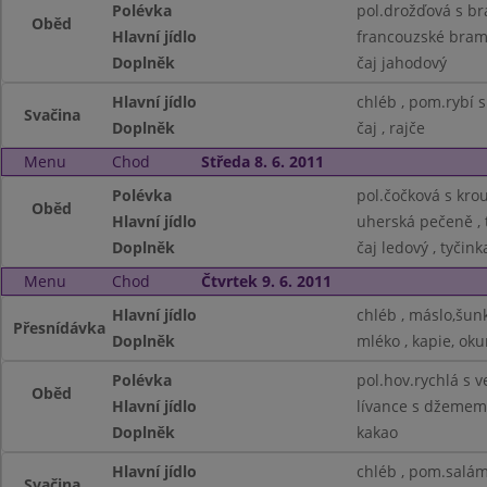
Polévka
pol.drožďová s 
Oběd
Hlavní jídlo
francouzské bramb
Doplněk
čaj jahodový
Hlavní jídlo
chléb , pom.rybí 
Svačina
Doplněk
čaj , rajče
Menu
Chod
Středa 8. 6. 2011
Polévka
pol.čočková s kro
Oběd
Hlavní jídlo
uherská pečeně , 
Doplněk
čaj ledový , tyčink
Menu
Chod
Čtvrtek 9. 6. 2011
Hlavní jídlo
chléb , máslo,šun
Přesnídávka
Doplněk
mléko , kapie, oku
Polévka
pol.hov.rychlá s 
Oběd
Hlavní jídlo
lívance s džemem 
Doplněk
kakao
Hlavní jídlo
chléb , pom.salá
Svačina