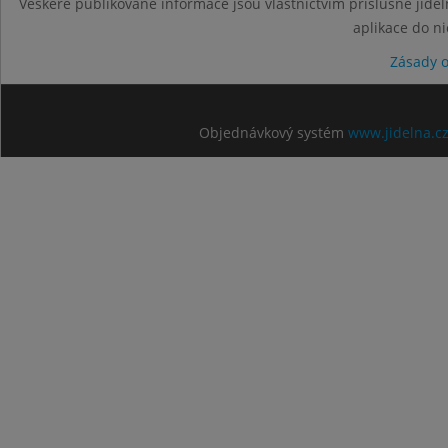
Veškeré publikované informace jsou vlastnictvím příslušné jídel
aplikace do n
Zásady 
Objednávkový systém
www.jidelna.c