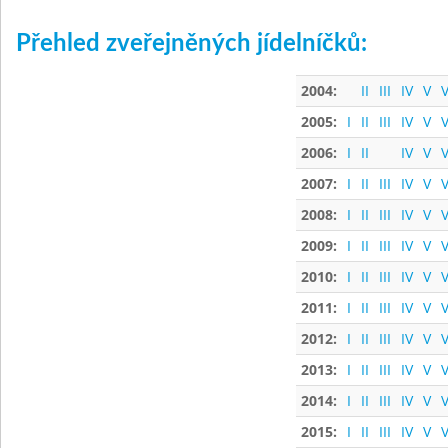
Přehled zveřejněných jídelníčků:
2004:
II
III
IV
V
V
2005:
I
II
III
IV
V
V
2006:
I
II
IV
V
V
2007:
I
II
III
IV
V
V
2008:
I
II
III
IV
V
V
2009:
I
II
III
IV
V
V
2010:
I
II
III
IV
V
V
2011:
I
II
III
IV
V
V
2012:
I
II
III
IV
V
V
2013:
I
II
III
IV
V
V
2014:
I
II
III
IV
V
V
2015:
I
II
III
IV
V
V