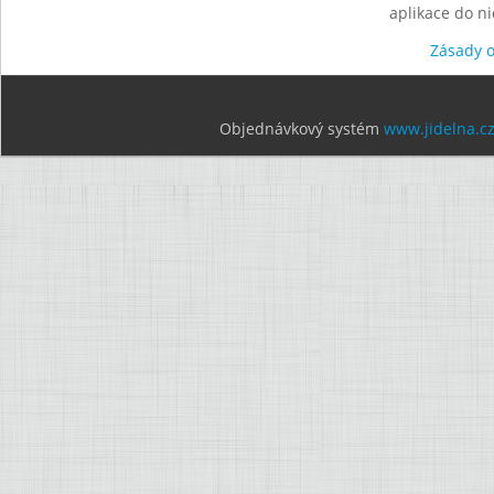
aplikace do n
Zásady 
Objednávkový systém
www.jidelna.c