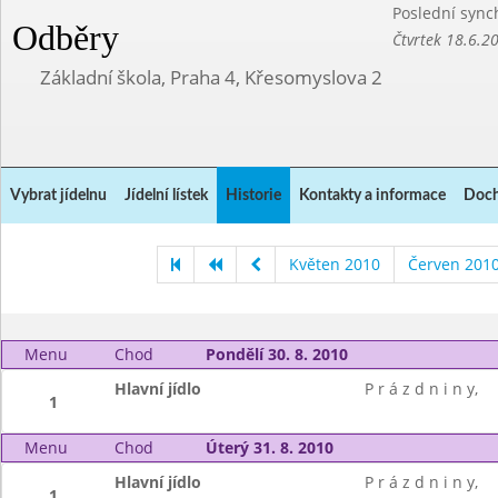
Poslední sync
Odběry
Čtvrtek 18.6.2
Základní škola, Praha 4, Křesomyslova 2
Vybrat jídelnu
Jídelní lístek
Historie
Kontakty a informace
Doch
Květen 2010
Červen 201
Menu
Chod
Pondělí 30. 8. 2010
Hlavní jídlo
P r á z d n i n y,
1
Menu
Chod
Úterý 31. 8. 2010
Hlavní jídlo
P r á z d n i n y,
1