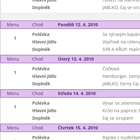
Doplněk
JABLKO, čaj se si
Menu
Chod
Pondělí 12. 4. 2010
Polévka
Se sýrovým kapá
1
Hlavní jídlo
Vepřové na celer
Doplněk
SÝR A KŘUP, mal
Menu
Chod
Úterý 13. 4. 2010
Polévka
Čočková
1
Hlavní jídlo
Hamburger, zelný 
Doplněk
JABLKO, černý čaj
Menu
Chod
Středa 14. 4. 2010
Polévka
Vývar se zeleninou
1
Hlavní jídlo
Krůtí na paprice,
Doplněk
čaj se sirupem
Menu
Chod
Čtvrtek 15. 4. 2010
Polévka
Rajská s nudlička