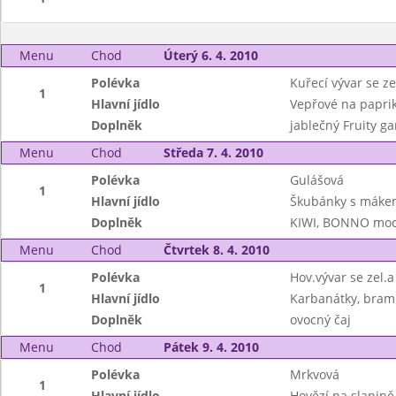
Menu
Chod
Úterý 6. 4. 2010
Polévka
Kuřecí vývar se zel
1
Hlavní jídlo
Vepřové na paprik
Doplněk
jablečný Fruity g
Menu
Chod
Středa 7. 4. 2010
Polévka
Gulášová
1
Hlavní jídlo
Škubánky s máke
Doplněk
KIWI, BONNO mod
Menu
Chod
Čtvrtek 8. 4. 2010
Polévka
Hov.vývar se zel.
1
Hlavní jídlo
Karbanátky, bramb
Doplněk
ovocný čaj
Menu
Chod
Pátek 9. 4. 2010
Polévka
Mrkvová
1
Hlavní jídlo
Hovězí na slanině