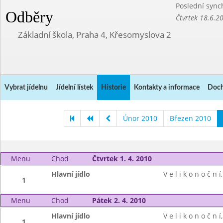
Poslední sync
Odběry
Čtvrtek 18.6.2
Základní škola, Praha 4, Křesomyslova 2
Vybrat jídelnu
Jídelní lístek
Historie
Kontakty a informace
Doch
Únor 2010
Březen 2010
Menu
Chod
Čtvrtek 1. 4. 2010
Hlavní jídlo
V e l i k o n o č n í
1
Menu
Chod
Pátek 2. 4. 2010
Hlavní jídlo
V e l i k o n o č n í
1