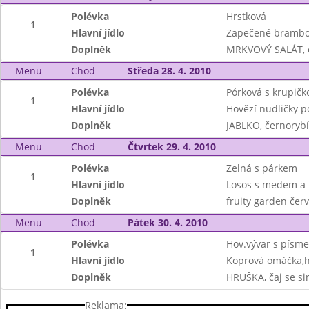
Polévka
Hrstková
1
Hlavní jídlo
Zapečené brambo
Doplněk
MRKVOVÝ SALÁT, o
Menu
Chod
Středa 28. 4. 2010
Polévka
Pórková s krupičk
1
Hlavní jídlo
Hovězí nudličky po
Doplněk
JABLKO, černory
Menu
Chod
Čtvrtek 29. 4. 2010
Polévka
Zelná s párkem
1
Hlavní jídlo
Losos s medem a h
Doplněk
fruity garden če
Menu
Chod
Pátek 30. 4. 2010
Polévka
Hov.vývar s písme
1
Hlavní jídlo
Koprová omáčka,h
Doplněk
HRUŠKA, čaj se s
Reklama: