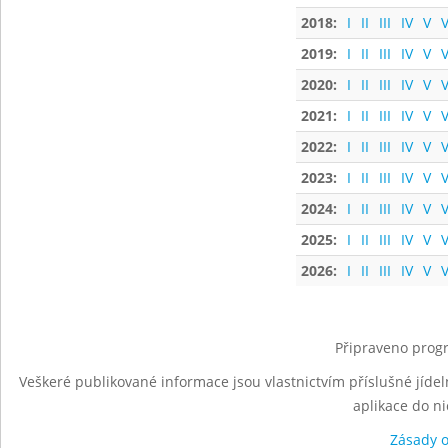
2018:
I
II
III
IV
V
V
2019:
I
II
III
IV
V
V
2020:
I
II
III
IV
V
V
2021:
I
II
III
IV
V
V
2022:
I
II
III
IV
V
V
2023:
I
II
III
IV
V
V
2024:
I
II
III
IV
V
V
2025:
I
II
III
IV
V
V
2026:
I
II
III
IV
V
V
Připraveno progr
Veškeré publikované informace jsou vlastnictvím příslušné jídel
aplikace do n
Zásady 