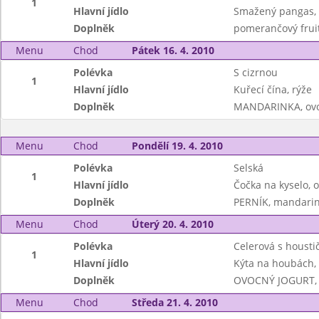
1
Hlavní jídlo
Smažený pangas, 
Doplněk
pomerančový frui
Menu
Chod
Pátek 16. 4. 2010
Polévka
S cizrnou
1
Hlavní jídlo
Kuřecí čína, rýže
Doplněk
MANDARINKA, ovo
Menu
Chod
Pondělí 19. 4. 2010
Polévka
Selská
1
Hlavní jídlo
Čočka na kyselo, 
Doplněk
PERNÍK, mandari
Menu
Chod
Úterý 20. 4. 2010
Polévka
Celerová s housti
1
Hlavní jídlo
Kýta na houbách,
Doplněk
OVOCNÝ JOGURT, c
Menu
Chod
Středa 21. 4. 2010