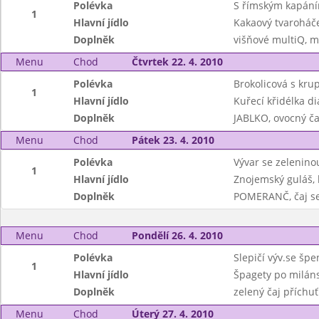
Polévka
S římským kapán
1
Hlavní jídlo
Kakaový tvaroháče
Doplněk
višňové multiQ, m
Menu
Chod
Čtvrtek 22. 4. 2010
Polévka
Brokolicová s kru
1
Hlavní jídlo
Kuřecí křidélka di
Doplněk
JABLKO, ovocný ča
Menu
Chod
Pátek 23. 4. 2010
Polévka
Vývar se zeleninou
1
Hlavní jídlo
Znojemský guláš, 
Doplněk
POMERANČ, čaj s
Menu
Chod
Pondělí 26. 4. 2010
Polévka
Slepičí výv.se špe
1
Hlavní jídlo
Špagety po milán
Doplněk
zelený čaj příchu
Menu
Chod
Úterý 27. 4. 2010