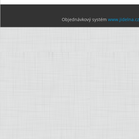
Objednávkový systém
www.jidelna.c