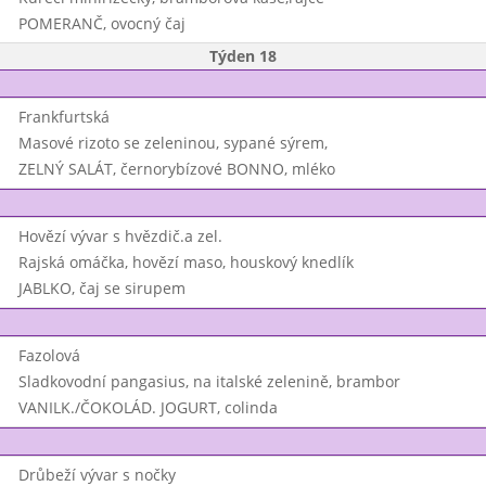
POMERANČ, ovocný čaj
Týden 18
Frankfurtská
Masové rizoto se zeleninou, sypané sýrem,
ZELNÝ SALÁT, černorybízové BONNO, mléko
Hovězí vývar s hvězdič.a zel.
Rajská omáčka, hovězí maso, houskový knedlík
JABLKO, čaj se sirupem
Fazolová
Sladkovodní pangasius, na italské zelenině, brambor
VANILK./ČOKOLÁD. JOGURT, colinda
Drůbeží vývar s nočky