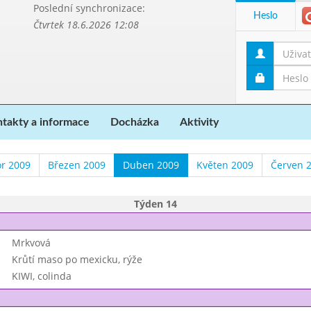
Poslední synchronizace:
Heslo
Čtvrtek 18.6.2026 12:08
takty a informace
Docházka
Aktivity
r 2009
Březen 2009
Duben 2009
Květen 2009
Červen 
Týden 14
Mrkvová
Krůtí maso po mexicku, rýže
KIWI, colinda