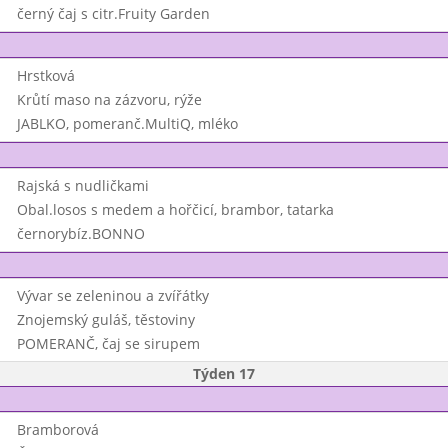
černý čaj s citr.Fruity Garden
Hrstková
Krůtí maso na zázvoru, rýže
JABLKO, pomeranč.MultiQ, mléko
Rajská s nudličkami
Obal.losos s medem a hořčicí, brambor, tatarka
černorybíz.BONNO
Vývar se zeleninou a zvířátky
Znojemský guláš, těstoviny
POMERANČ, čaj se sirupem
Týden 17
Bramborová