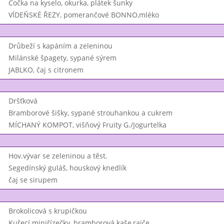
Čočka na kyselo, okurka, plátek šunky
VÍDEŇSKÉ ŘEZY, pomerančové BONNO,mléko
Drůbeží s kapáním a zeleninou
Milánské špagety, sypané sýrem
JABLKO, čaj s citronem
Dršťková
Bramborové šišky, sypané strouhankou a cukrem
MÍCHANÝ KOMPOT, višňový Fruity G./Jogurtelka
Hov.vývar se zeleninou a těst.
Segedínský guláš, houskový knedlík
čaj se sirupem
Brokolicová s krupičkou
Kuřecí miniřízečky, bramborová kaše,rajče