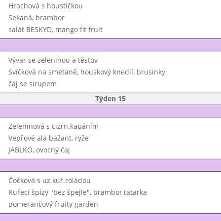
Hrachová s houstičkou
Sekaná, brambor
salát BESKYD, mango fit fruit
Vývar se zeleninou a těstov
Svíčková na smetaně, houskový knedlí, brusinky
čaj se sirupem
Týden 15
Zeleninová s cizrn.kapáním
Vepřové ala bažant, rýže
JABLKO, ovocný čaj
Čočková s uz.kuř.roládou
Kuřecí špízy "bez špejle", brambor,tatarka
pomerančový fruity garden