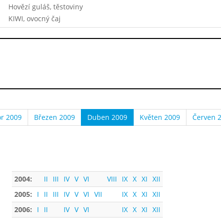
Hovězí guláš, těstoviny
KIWI, ovocný čaj
r 2009
Březen 2009
Duben 2009
Květen 2009
Červen 
2004:
II
III
IV
V
VI
VIII
IX
X
XI
XII
2005:
I
II
III
IV
V
VI
VII
IX
X
XI
XII
2006:
I
II
IV
V
VI
IX
X
XI
XII