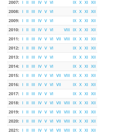
2007:
I
II
III
IV
V
VI
IX
X
XI
XII
2008:
I
II
III
IV
V
VI
IX
X
XI
XII
2009:
I
II
III
IV
V
VI
IX
X
XI
XII
2010:
I
II
III
IV
V
VI
VIII
IX
X
XI
XII
2011:
I
II
III
IV
V
VI
VII
VIII
IX
X
XI
XII
2012:
I
II
III
IV
V
VI
IX
X
XI
XII
2013:
I
II
III
IV
V
VI
IX
X
XI
XII
2014:
I
II
III
IV
V
VI
IX
X
XI
XII
2015:
I
II
III
IV
V
VI
VII
VIII
IX
X
XI
XII
2016:
I
II
III
IV
V
VI
VII
IX
X
XI
XII
2017:
I
II
III
IV
V
VI
IX
X
XI
XII
2018:
I
II
III
IV
V
VI
VII
VIII
IX
X
XI
XII
2019:
I
II
III
IV
V
VI
VII
VIII
IX
X
XI
XII
2020:
I
II
III
IV
V
VI
VII
VIII
IX
X
XI
XII
2021:
I
II
III
IV
V
VI
VII
VIII
IX
X
XI
XII