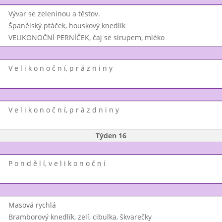
Vývar se zeleninou a těstov.
Španělský ptáček, houskový knedlík
VELIKONOČNÍ PERNÍČEK, čaj se sirupem, mléko
V e l i k o n o č n í, p r á z n i n y
V e l i k o n o č n í, p r á z d n i n y
Týden 16
P o n d ě l í, v e l i k o n o č n í
Masová rychlá
Bramborový knedlík, zelí, cibulka, škvarečky