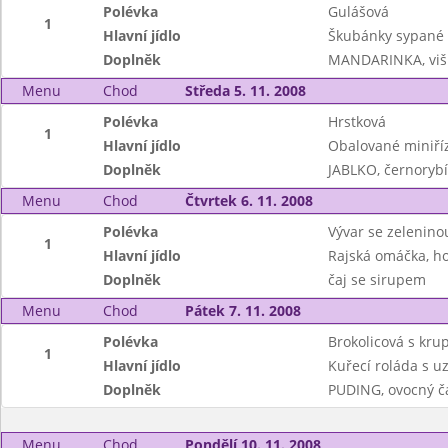
Polévka
Gulášová
1
Hlavní jídlo
Škubánky sypané
Doplněk
MANDARINKA, višn
Menu
Chod
Středa 5. 11. 2008
Polévka
Hrstková
1
Hlavní jídlo
Obalované miniříz
Doplněk
JABLKO, černory
Menu
Chod
Čtvrtek 6. 11. 2008
Polévka
Vývar se zeleninou
1
Hlavní jídlo
Rajská omáčka, ho
Doplněk
čaj se sirupem
Menu
Chod
Pátek 7. 11. 2008
Polévka
Brokolicová s kru
1
Hlavní jídlo
Kuřecí roláda s 
Doplněk
PUDING, ovocný č
Menu
Chod
Pondělí 10. 11. 2008