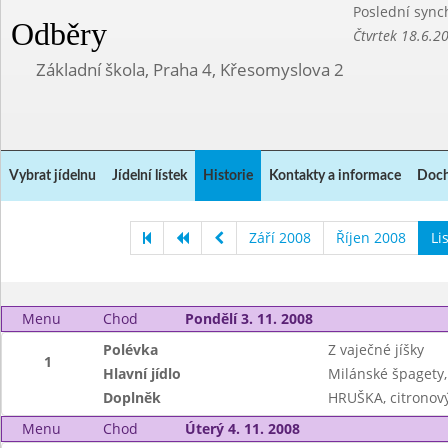
Poslední sync
Odběry
Čtvrtek 18.6.2
Základní škola, Praha 4, Křesomyslova 2
Vybrat jídelnu
Jídelní lístek
Historie
Kontakty a informace
Doch
Září 2008
Říjen 2008
Li
Menu
Chod
Pondělí 3. 11. 2008
Polévka
Z vaječné jíšky
1
Hlavní jídlo
Milánské špagety
Doplněk
HRUŠKA, citronový
Menu
Chod
Úterý 4. 11. 2008