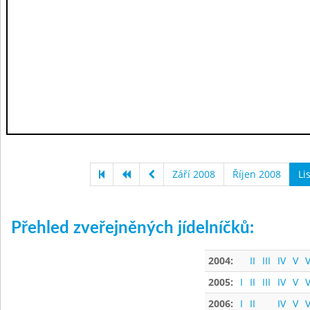
Září 2008
Říjen 2008
Li
Přehled zveřejněných jídelníčků:
2004:
II
III
IV
V
V
2005:
I
II
III
IV
V
V
2006:
I
II
IV
V
V