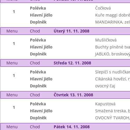
Polévka
Čočková
1
Hlavní jídlo
Kuře maggi dobr
Doplněk
MANDARINKA, zele
Menu
Chod
Úterý 11. 11. 2008
Polévka
Mušličková
1
Hlavní jídlo
Buchty plněné tv
Doplněk
JABLKO, broskvový
Menu
Chod
Středa 12. 11. 2008
Polévka
Slepičí s nudlička
1
Hlavní jídlo
Cikánská hovězí, 
Doplněk
ovocný čaj
Menu
Chod
Čtvrtek 13. 11. 2008
Polévka
Kapustová
1
Hlavní jídlo
Smažená treska, b
Doplněk
OVOCNÝ TVAROH,
Menu
Chod
Pátek 14. 11. 2008