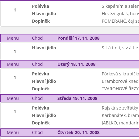
Polévka
S kapáním a zele
1
Hlavní jídlo
Hovězí guláš, hou
Doplněk
POMERANČ, čaj s
Menu
Chod
Pondělí 17. 11. 2008
Hlavní jídlo
S t á t n í, s v á t e
1
Menu
Chod
Úterý 18. 11. 2008
Polévka
Pórková s krupičk
1
Hlavní jídlo
Bramborové knedlí
Doplněk
TVAROHOVÉ ŘEZY, 
Menu
Chod
Středa 19. 11. 2008
Polévka
Rajská se zvířátky
1
Hlavní jídlo
Karbanátek, bramb
Doplněk
JABLKO, mandar
Menu
Chod
Čtvrtek 20. 11. 2008