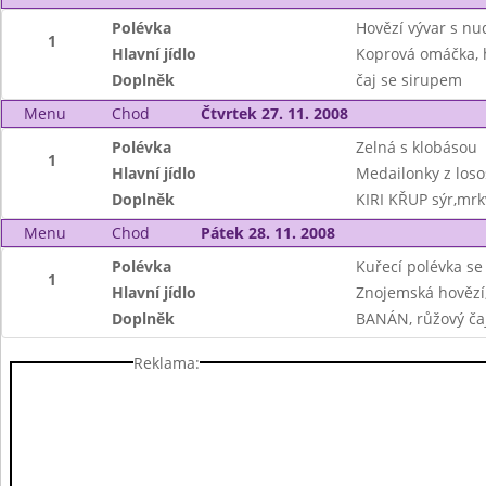
Polévka
Hovězí vývar s nudl
1
Hlavní jídlo
Koprová omáčka, 
Doplněk
čaj se sirupem
Menu
Chod
Čtvrtek 27. 11. 2008
Polévka
Zelná s klobásou
1
Hlavní jídlo
Medailonky z loso
Doplněk
KIRI KŘUP sýr,mr
Menu
Chod
Pátek 28. 11. 2008
Polévka
Kuřecí polévka se
1
Hlavní jídlo
Znojemská hovězí,
Doplněk
BANÁN, růžový čaj
Reklama: