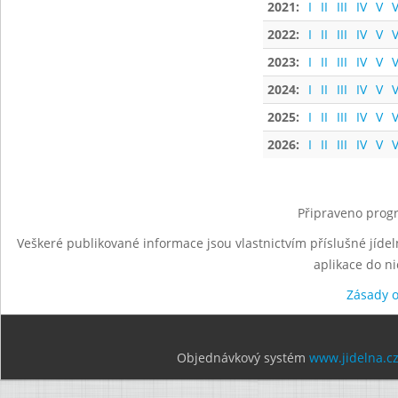
2021:
I
II
III
IV
V
V
2022:
I
II
III
IV
V
V
2023:
I
II
III
IV
V
V
2024:
I
II
III
IV
V
V
2025:
I
II
III
IV
V
V
2026:
I
II
III
IV
V
V
Připraveno progr
Veškeré publikované informace jsou vlastnictvím příslušné jídel
aplikace do n
Zásady 
Objednávkový systém
www.jidelna.c