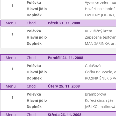
Polévka
Vývar se zeleninou
1
Hlavní jídlo
Hovězí na slanině,
Doplněk
OVOCNÝ JOGURT, 
Menu
Chod
Pátek 21. 11. 2008
Polévka
Kukuřičný krém
1
Hlavní jídlo
Zapečené těstovin
Doplněk
MANDARINKA, anana
Menu
Chod
Pondělí 24. 11. 2008
Polévka
Gulášová
1
Hlavní jídlo
Čočka na kyselo, 
Doplněk
ROZINK.ŠNEK S V
Menu
Chod
Úterý 25. 11. 2008
Polévka
Bramborová
1
Hlavní jídlo
Kuřecí čína, rýže
Doplněk
JABLKO, malinová 
Menu
Chod
Středa 26. 11. 2008