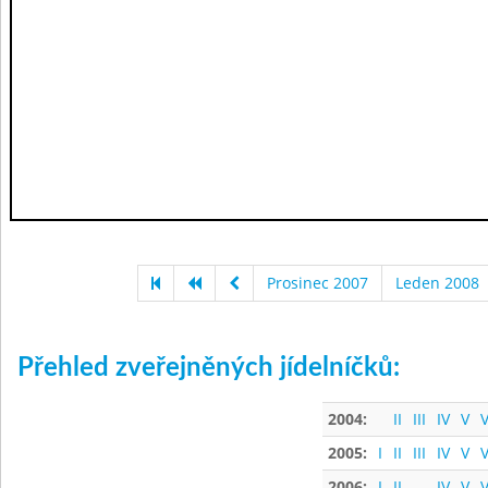
Prosinec 2007
Leden 2008
Přehled zveřejněných jídelníčků:
2004:
II
III
IV
V
V
2005:
I
II
III
IV
V
V
2006:
I
II
IV
V
V