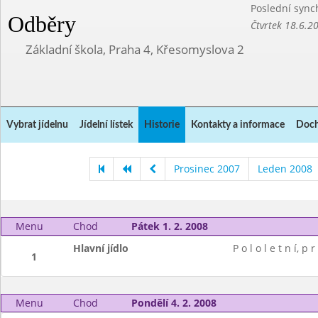
Poslední sync
Odběry
Čtvrtek 18.6.2
Základní škola, Praha 4, Křesomyslova 2
Vybrat jídelnu
Jídelní lístek
Historie
Kontakty a informace
Doch
Prosinec 2007
Leden 2008
Menu
Chod
Pátek 1. 2. 2008
Hlavní jídlo
P o l o l e t n í, p r
1
Menu
Chod
Pondělí 4. 2. 2008