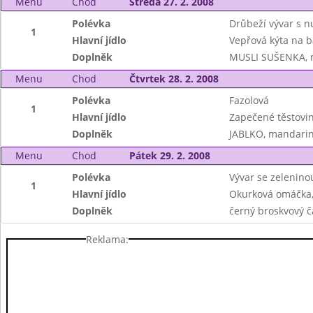
Menu
Chod
Středa 27. 2. 2008
Polévka
Drůbeží vývar s n
1
Hlavní jídlo
Vepřová kýta na b
Doplněk
MUSLI SUŠENKA, m
Menu
Chod
Čtvrtek 28. 2. 2008
Polévka
Fazolová
1
Hlavní jídlo
Zapečené těstovin
Doplněk
JABLKO, mandari
Menu
Chod
Pátek 29. 2. 2008
Polévka
Vývar se zeleninou
1
Hlavní jídlo
Okurková omáčka,
Doplněk
černý broskvový č
Reklama: