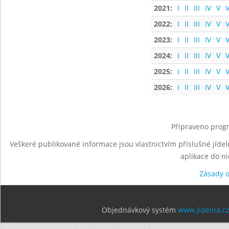
2021:
I
II
III
IV
V
V
2022:
I
II
III
IV
V
V
2023:
I
II
III
IV
V
V
2024:
I
II
III
IV
V
V
2025:
I
II
III
IV
V
V
2026:
I
II
III
IV
V
V
Připraveno progr
Veškeré publikované informace jsou vlastnictvím příslušné jídel
aplikace do n
Zásady 
Objednávkový systém
www.jidelna.c