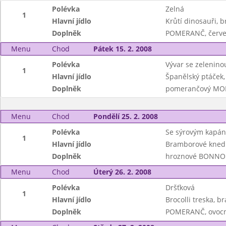
Polévka
Zelná
1
Hlavní jídlo
Krůtí dinosauři, 
Doplněk
POMERANČ, červe
Menu
Chod
Pátek 15. 2. 2008
Polévka
Vývar se zeleninou
1
Hlavní jídlo
Španělský ptáček,
Doplněk
pomerančový MO
Menu
Chod
Pondělí 25. 2. 2008
Polévka
Se sýrovým kapá
1
Hlavní jídlo
Bramborové knedlí
Doplněk
hroznové BONNO
Menu
Chod
Úterý 26. 2. 2008
Polévka
Dršťková
1
Hlavní jídlo
Brocolli treska, b
Doplněk
POMERANČ, ovocn