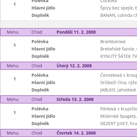
Polévka
Čočková
1
Hlavní jídlo
Špízy bez spejle, 
Doplněk
BANÁN, colinda c
Menu
Chod
Pondělí 11. 2. 2008
Polévka
Bramborová
1
Hlavní jídlo
Bretoňské fazole,
Doplněk
KYNUTÝ ŠÁTEK TVA
Menu
Chod
Úterý 12. 2. 2008
Polévka
Česneková s kro
1
Hlavní jídlo
Drůbeží čína, rýže
Doplněk
JABLKO, jahodov
Menu
Chod
Středa 13. 2. 2008
Polévka
Pórková s krupičk
1
Hlavní jídlo
Milánské špagety
Doplněk
DEZERT JUICY, hr
Menu
Chod
Čtvrtek 14. 2. 2008