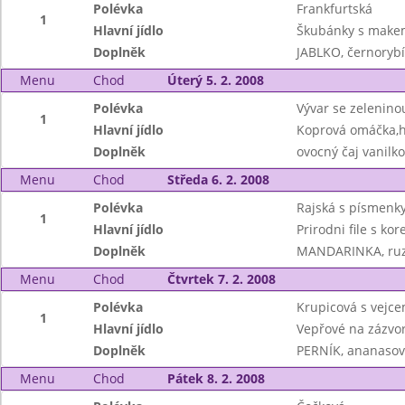
Polévka
Frankfurtská
1
Hlavní jídlo
Škubánky s make
Doplněk
JABLKO, černoryb
Menu
Chod
Úterý 5. 2. 2008
Polévka
Vývar se zeleninou
1
Hlavní jídlo
Koprová omáčka,h
Doplněk
ovocný čaj vanilk
Menu
Chod
Středa 6. 2. 2008
Polévka
Rajská s písmenk
1
Hlavní jídlo
Prirodni file s ko
Doplněk
MANDARINKA, ruzo
Menu
Chod
Čtvrtek 7. 2. 2008
Polévka
Krupicová s vejc
1
Hlavní jídlo
Vepřové na zázvor
Doplněk
PERNÍK, ananaso
Menu
Chod
Pátek 8. 2. 2008