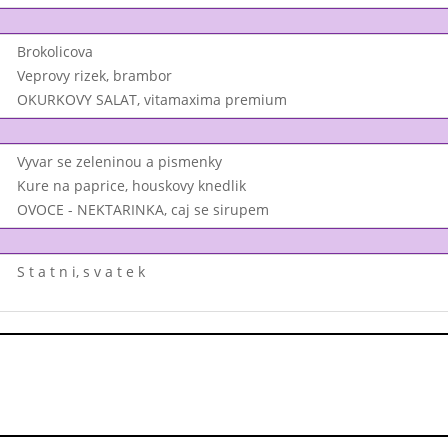
Brokolicova
Veprovy rizek, brambor
OKURKOVY SALAT, vitamaxima premium
Vyvar se zeleninou a pismenky
Kure na paprice, houskovy knedlik
OVOCE - NEKTARINKA, caj se sirupem
S t a t n i, s v a t e k