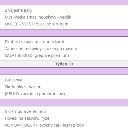
Z vajecne jisky
Myslivecka smes, houskovy knedlik
OVOCE - SVESTKY, caj se sirupem
Drubezi s masem a nudlickami
Zapecene testoviny, s uzenym masem
SALAT BESKYD, grepove premium
Týden 39
Gulasova
Skubanky s makem,
JABLKO, carrotela pomerancova
S cizrnou a zeleninou
Hovezi na zazvoru, ryze
VISNOVY JOGURT, ovocny caj - lesni plody