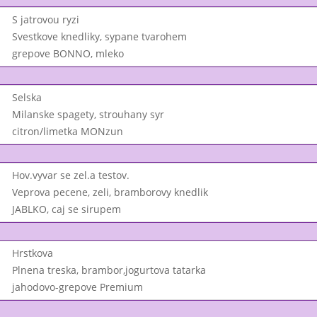
S jatrovou ryzi
Svestkove knedliky, sypane tvarohem
grepove BONNO, mleko
Selska
Milanske spagety, strouhany syr
citron/limetka MONzun
Hov.vyvar se zel.a testov.
Veprova pecene, zeli, bramborovy knedlik
JABLKO, caj se sirupem
Hrstkova
Plnena treska, brambor,jogurtova tatarka
jahodovo-grepove Premium