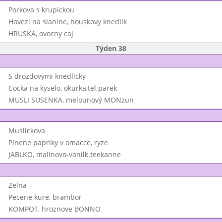
Porkova s krupickou
Hovezi na slanine, houskovy knedlik
HRUSKA, ovocny caj
Týden 38
S drozdovymi knedlicky
Cocka na kyselo, okurka,tel.parek
MUSLI SUSENKA, melounový MONzun
Muslickova
Plnene papriky v omacce, ryze
JABLKO, malinovo-vanilk.teekanne
Zelna
Pecene kure, brambor
KOMPOT, hroznove BONNO