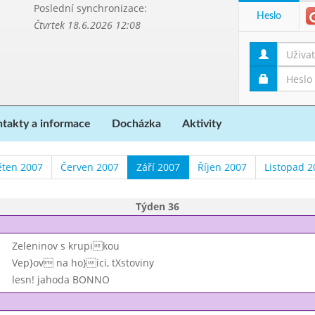
Poslední synchronizace:
Heslo
Čtvrtek 18.6.2026 12:08
takty a informace
Docházka
Aktivity
ěten 2007
Červen 2007
Září 2007
Říjen 2007
Listopad 2
Týden 36
Zeleninov s krupikou
Vep}ov na ho}ici, tXstoviny
lesn! jahoda BONNO