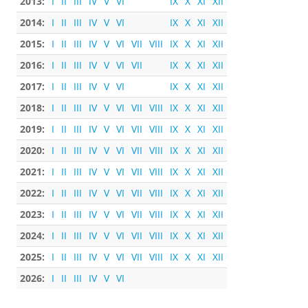
2013:
I
II
III
IV
V
VI
IX
X
XI
XII
2014:
I
II
III
IV
V
VI
IX
X
XI
XII
2015:
I
II
III
IV
V
VI
VII
VIII
IX
X
XI
XII
2016:
I
II
III
IV
V
VI
VII
IX
X
XI
XII
2017:
I
II
III
IV
V
VI
IX
X
XI
XII
2018:
I
II
III
IV
V
VI
VII
VIII
IX
X
XI
XII
2019:
I
II
III
IV
V
VI
VII
VIII
IX
X
XI
XII
2020:
I
II
III
IV
V
VI
VII
VIII
IX
X
XI
XII
2021:
I
II
III
IV
V
VI
VII
VIII
IX
X
XI
XII
2022:
I
II
III
IV
V
VI
VII
VIII
IX
X
XI
XII
2023:
I
II
III
IV
V
VI
VII
VIII
IX
X
XI
XII
2024:
I
II
III
IV
V
VI
VII
VIII
IX
X
XI
XII
2025:
I
II
III
IV
V
VI
VII
VIII
IX
X
XI
XII
2026:
I
II
III
IV
V
VI