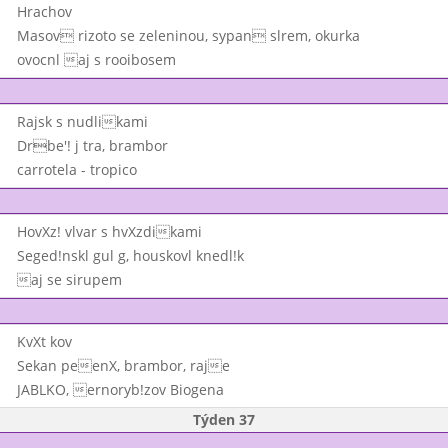
Hrachov
Masov rizoto se zeleninou, sypan slrem, okurka
ovocnl aj s rooibosem
Rajsk s nudlikami
Drbe'! j tra, brambor
carrotela - tropico
HovXz! vlvar s hvXzdikami
Seged!nskl gul g, houskovl knedl!k
aj se sirupem
KvXt kov
Sekan peenX, brambor, raje
JABLKO, ernoryb!zov Biogena
Týden 37