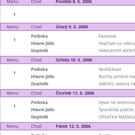
Menu
Chod
Pondělí 8. 5. 2006
1
Menu
Chod
Úterý 9. 5. 2006
Polévka
Fazolová
1
Hlavní jídlo
Vepřové na celer
Doplněk
VANILKOVÝ MONTE
Menu
Chod
Středa 10. 5. 2006
Polévka
Mušličková
1
Hlavní jídlo
Buchty plněné tv
Doplněk
JABLKO, ovocný č
Menu
Chod
Čtvrtek 11. 5. 2006
Polévka
Vývar se zeleninou
1
Hlavní jídlo
Španělský ptáček,
Doplněk
OPLATKA MADAGAS
Menu
Chod
Pátek 12. 5. 2006