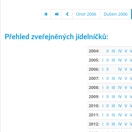
Únor 2006
Duben 2006
Přehled zveřejněných jídelníčků:
2004:
II
III
IV
V
V
2005:
I
II
III
IV
V
V
2006:
I
II
IV
V
V
2007:
I
II
III
IV
V
V
2008:
I
II
III
IV
V
V
2009:
I
II
III
IV
V
V
2010:
I
II
III
IV
V
V
2011:
I
II
III
IV
V
V
2012:
I
II
III
IV
V
V