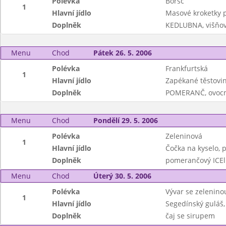
Polévka
Boršč
1
Hlavní jídlo
Masové kroketky 
Doplněk
KEDLUBNA, višňov
Menu
Chod
Pátek 26. 5. 2006
Polévka
Frankfurtská
1
Hlavní jídlo
Zapékané těstovin
Doplněk
POMERANČ, ovocný
Menu
Chod
Pondělí 29. 5. 2006
Polévka
Zeleninová
1
Hlavní jídlo
Čočka na kyselo, 
Doplněk
pomerančový ICEl
Menu
Chod
Úterý 30. 5. 2006
Polévka
Vývar se zeleninou
1
Hlavní jídlo
Segedínský guláš,
Doplněk
čaj se sirupem