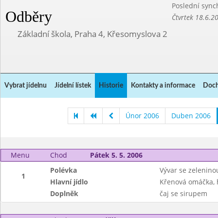
Poslední sync
Odběry
Čtvrtek 18.6.2
Základní škola, Praha 4, Křesomyslova 2
Vybrat jídelnu
Jídelní lístek
Historie
Kontakty a informace
Doch
Únor 2006
Duben 2006
Menu
Chod
Pátek 5. 5. 2006
Polévka
Vývar se zeleninou
1
Hlavní jídlo
Křenová omáčka, 
Doplněk
čaj se sirupem