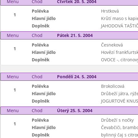
Menu
Chod
Čtvrtek 20. 5. 2004
Polévka
Hrstková
1
Hlavní jídlo
Krůtí maso s kapi
Doplněk
JAHODOVÁ TAŠTIČ
Menu
Chod
Pátek 21. 5. 2004
Polévka
Česneková
1
Hlavní jídlo
Hovězí frankfurts
Doplněk
OVOCE -, citronov
Menu
Chod
Pondělí 24. 5. 2004
Polévka
Brokolicová
1
Hlavní jídlo
Drůbeží játra, rýž
Doplněk
JOGURTOVÉ KNUSPI
Menu
Chod
Úterý 25. 5. 2004
Polévka
Drůbeží s nočky
1
Hlavní jídlo
Čevabčiči, brambor
Doplněk
bylinný čaj s citr