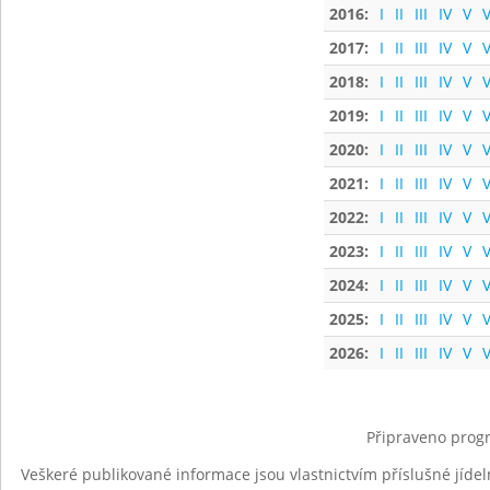
2016:
I
II
III
IV
V
V
2017:
I
II
III
IV
V
V
2018:
I
II
III
IV
V
V
2019:
I
II
III
IV
V
V
2020:
I
II
III
IV
V
V
2021:
I
II
III
IV
V
V
2022:
I
II
III
IV
V
V
2023:
I
II
III
IV
V
V
2024:
I
II
III
IV
V
V
2025:
I
II
III
IV
V
V
2026:
I
II
III
IV
V
V
Připraveno progr
Veškeré publikované informace jsou vlastnictvím příslušné jídel