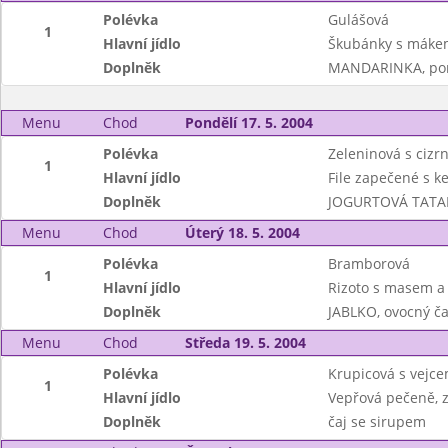
Polévka
Gulášová
1
Hlavní jídlo
Škubánky s máke
Doplněk
MANDARINKA, pom
Menu
Chod
Pondělí 17. 5. 2004
Polévka
Zeleninová s cizr
1
Hlavní jídlo
File zapečené s 
Doplněk
JOGURTOVÁ TATARK
Menu
Chod
Úterý 18. 5. 2004
Polévka
Bramborová
1
Hlavní jídlo
Rizoto s masem a 
Doplněk
JABLKO, ovocný ča
Menu
Chod
Středa 19. 5. 2004
Polévka
Krupicová s vejc
1
Hlavní jídlo
Vepřová pečeně, z
Doplněk
čaj se sirupem