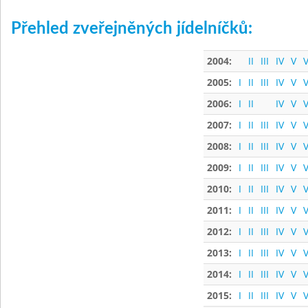
Přehled zveřejněných jídelníčků:
2004:
II
III
IV
V
V
2005:
I
II
III
IV
V
V
2006:
I
II
IV
V
V
2007:
I
II
III
IV
V
V
2008:
I
II
III
IV
V
V
2009:
I
II
III
IV
V
V
2010:
I
II
III
IV
V
V
2011:
I
II
III
IV
V
V
2012:
I
II
III
IV
V
V
2013:
I
II
III
IV
V
V
2014:
I
II
III
IV
V
V
2015:
I
II
III
IV
V
V