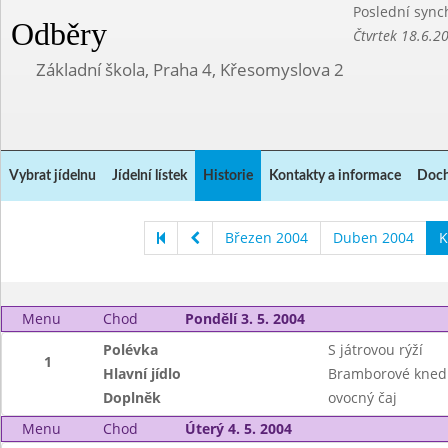
Poslední sync
Odběry
Čtvrtek 18.6.2
Základní škola, Praha 4, Křesomyslova 2
Vybrat jídelnu
Jídelní lístek
Historie
Kontakty a informace
Doch
Březen 2004
Duben 2004
K
Menu
Chod
Pondělí 3. 5. 2004
Polévka
S játrovou rýží
1
Hlavní jídlo
Bramborové knedlí
Doplněk
ovocný čaj
Menu
Chod
Úterý 4. 5. 2004