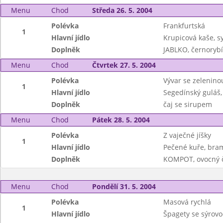
Menu
Chod
Středa 26. 5. 2004
Polévka
Frankfurtská
1
Hlavní jídlo
Krupicová kaše, 
Doplněk
JABLKO, černorybí
Menu
Chod
Čtvrtek 27. 5. 2004
Polévka
Vývar se zeleninou
1
Hlavní jídlo
Segedínský guláš,
Doplněk
čaj se sirupem
Menu
Chod
Pátek 28. 5. 2004
Polévka
Z vaječné jíšky
1
Hlavní jídlo
Pečené kuře, bra
Doplněk
KOMPOT, ovocný 
Menu
Chod
Pondělí 31. 5. 2004
Polévka
Masová rychlá
1
Hlavní jídlo
Špagety se sýrov