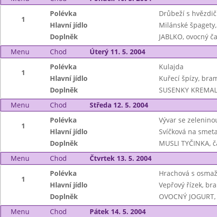
Polévka
Drůbeží s hvězdi
1
Hlavní jídlo
Milánské špagety
Doplněk
JABLKO, ovocný ča
Menu
Chod
Úterý 11. 5. 2004
Polévka
Kulajda
1
Hlavní jídlo
Kuřecí špízy, bra
Doplněk
SUSENKY KREMALI,
Menu
Chod
Středa 12. 5. 2004
Polévka
Vývar se zelenino
1
Hlavní jídlo
Svíčková na smeta
Doplněk
MUSLI TYČINKA, č
Menu
Chod
Čtvrtek 13. 5. 2004
Polévka
Hrachová s osmaž
1
Hlavní jídlo
Vepřový řízek, br
Doplněk
OVOCNÝ JOGURT, l
Menu
Chod
Pátek 14. 5. 2004