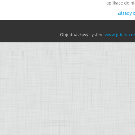
aplikace do n
Zásady 
Objednávkový systém
www.jidelna.c