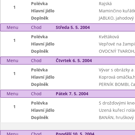
Polévka
Rajská
1
Hlavní jídlo
Maminčino kuřátko
Doplněk
JABLKO, jahodový 
Menu
Chod
Středa 5. 5. 2004
Polévka
Květáková
1
Hlavní jídlo
Vepřové na žampi
Doplněk
OVOCNÝ TVAROH, j
Menu
Chod
Čtvrtek 6. 5. 2004
Polévka
Vývar s obrázky a
1
Hlavní jídlo
Koprová omáčka,h
Doplněk
PERNÍK BOMBI, ča
Menu
Chod
Pátek 7. 5. 2004
Polévka
S drožďovými kne
1
Hlavní jídlo
Uzená kuřecí rolá
Doplněk
BANÁN, hruškový 
Menu
Chod
Pondělí 10. 5. 2004