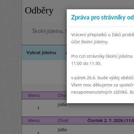
Odběry
Zpráva pro strávníky od 
Školní jídelna, Skuteč, okres Chrudim
Vrácení přeplatků u žáků probě
účet školní jídelny.
Vybrat jídelnu
Jídelní lístek
Historie
Kon
Pro cizí strávníky školní jídel
11:00 do 11:30.
v pátek 26.6. bude výdej obědů
Všem moc děkujeme za společně 
nezapomenutelných zážitků. Bu
Menu
Chod
Středa 1. 7. 2026 (11:00
Jídlo
1
Menu
Chod
Čtvrtek 2. 7. 2026 (11:0
Jídlo
1