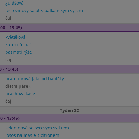
gulášová
těstovinový salát s balkánským sýrem
čaj
00 - 13:45)
květáková
kuřecí "čína"
basmati rýže
čaj
0 - 13:45)
bramborová jako od babičky
dietní párek
hrachová kaše
čaj
Týden 32
0 - 13:45)
zeleninová se sýrovým svitkem
losos na másle s citronem