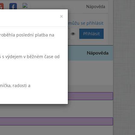
Nápověda
Close
×
Nemůžu se přihlásit
proběhla poslední platba na
Nápověda
2026 s výdejem v běžném čase od
6
íčka, radosti a