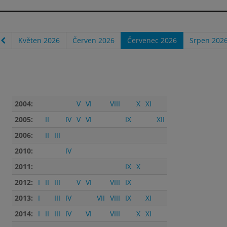
Květen 2026
Červen 2026
Červenec 2026
Srpen 202
2004:
V
VI
VIII
X
XI
2005:
II
IV
V
VI
IX
XII
2006:
II
III
2010:
IV
2011:
IX
X
2012:
I
II
III
V
VI
VIII
IX
2013:
I
III
IV
VII
VIII
IX
XI
2014:
I
II
III
IV
VI
VIII
X
XI