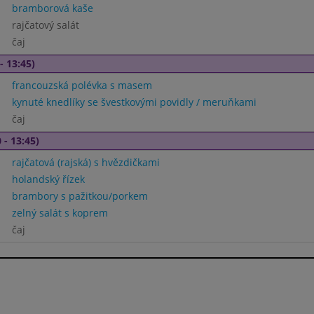
bramborová kaše
rajčatový salát
čaj
- 13:45)
francouzská polévka s masem
kynuté knedlíky se švestkovými povidly / meruňkami
čaj
 - 13:45)
rajčatová (rajská) s hvězdičkami
holandský řízek
brambory s pažitkou/porkem
zelný salát s koprem
čaj