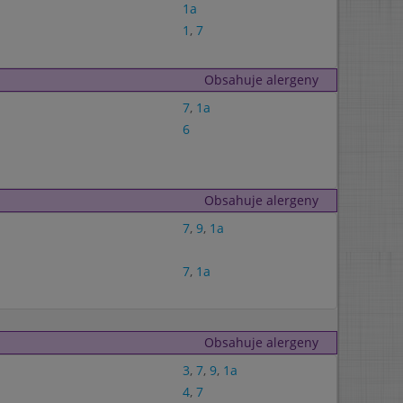
1a
1
,
7
Obsahuje alergeny
7
,
1a
6
Obsahuje alergeny
7
,
9
,
1a
7
,
1a
Obsahuje alergeny
3
,
7
,
9
,
1a
4
,
7