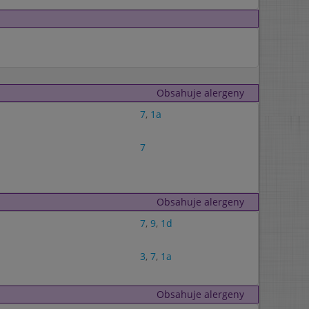
Obsahuje alergeny
7
,
1a
7
Obsahuje alergeny
7
,
9
,
1d
3
,
7
,
1a
Obsahuje alergeny