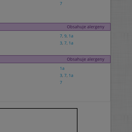
7
Obsahuje alergeny
7
,
9
,
1a
3
,
7
,
1a
Obsahuje alergeny
1a
3
,
7
,
1a
7