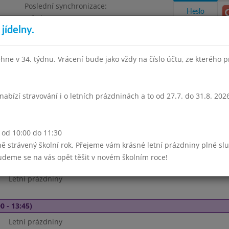
Poslední synchronizace:
Heslo
Středa 5.8.2026 6:37
jídelny.
Omezení objednávek
hne v 34. týdnu. Vrácení bude jako vždy na číslo účtu, ze kterého 
takty a informace
Docházka
Aktivity
na nabízí stravování i o letních prázdninách a to od 27.7. do 31.8. 
Květen 2026
Červen 2026
Červenec 2026
Srpen 202
 od 10:00 do 11:30
strávený školní rok. Přejeme vám krásné letní prázdniny plné slun
Týden 27
deme se na vás opět těšit v novém školním roce!
 - 13:45)
Letní prázdniny
0 - 13:45)
Letní prázdniny