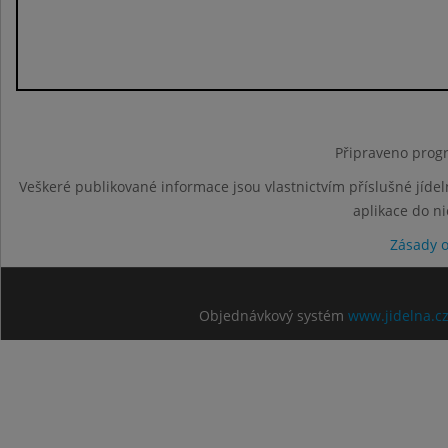
Připraveno progr
Veškeré publikované informace jsou vlastnictvím příslušné jídel
aplikace do n
Zásady 
Objednávkový systém
www.jidelna.c