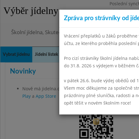
Poslední sync
Výběr jídelny
Pátek 7.8.2026
Zpráva pro strávníky od jíd
Omezení obje
Školní jídelna, Skuteč, okres Chrudim
Vrácení přeplatků u žáků proběhne v
účtu, ze kterého proběhla poslední p
Vybrat jídelnu
Jídelní lístek
Historie
Kontakty a informace
Doch
Pro cizí strávníky školní jídelna nab
do 31.8. 2026 s výdejem v běžném č
Novinky
v pátek 26.6. bude výdej obědů od 1
Všem moc děkujeme za společně strá
Nově má jidelna.cz jak Android tak iOS aplikaci. Ke staž
prázdniny plné sluníčka, radosti a
Play
a
App Store
opět těšit v novém školním roce!