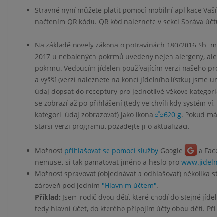
Stravné nyní můžete platit pomocí mobilní aplikace Vaš
načtením QR kódu. QR kód naleznete v sekci Správa účt
Na základě novely zákona o potravinách 180/2016 Sb. mu
2017 u nebalených pokrmů uvedeny nejen alergeny, ale
pokrmu. Vedoucím jídelen používajícím verzi našeho p
a vyšší (verzi naleznete na konci jídelního lístku) jsme u
údaj dopsat do receptury pro jednotlivé věkové kategor
se zobrazí až po přihlášení (tedy ve chvíli kdy systém ví,
kategorii údaj zobrazovat) jako ikona
620 g
. Pokud má
starší verzi programu, požádejte jí o aktualizaci.
Možnost
přihlašovat se pomocí služby
Google
a Fac
nemuset si tak pamatovat jméno a heslo pro
www.jideln
Možnost spravovat (objednávat a odhlašovat) několika 
zároveň pod jedním
"Hlavním účtem"
.
Příklad:
Jsem rodič dvou dětí, které chodí do stejné jídel
tedy hlavní účet, do kterého připojím účty obou dětí. Při