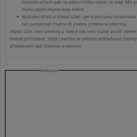
hlavním účtem pak na jídelní lístku vidím, co mají děti 
mohu jejich objednávky měnit.
Možnost zřídit si hlavní účet i jen k jednomu strávníkov
tak pamatovat číselné ID jméno, přidělené jídelnou.
Hlavní účet není povinný a stejně tak není nutné využít někte
metod přihlášení. Tedy i nadále se můžete přihlašovat čísel
přiděleným Vaší jídelnou a heslem.
Reklama: