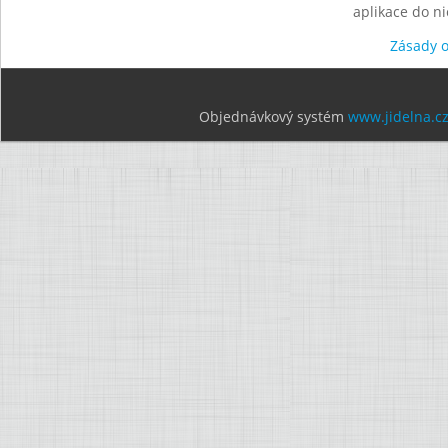
aplikace do n
Zásady 
Objednávkový systém
www.jidelna.c