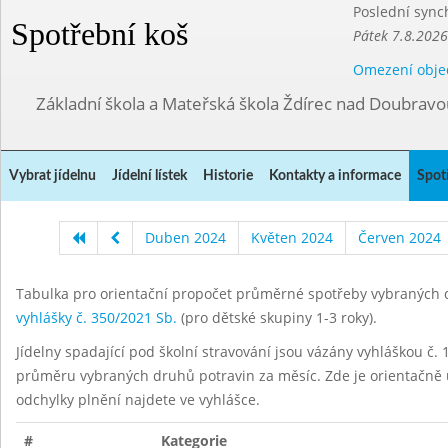
Poslední sync
Spotřební koš
Pátek 7.8.2026
Omezení obje
Základní škola a Mateřská škola Ždírec nad Doubravo
Vybrat jídelnu
Jídelní lístek
Historie
Kontakty a informace
Spot
Duben 2024
Květen 2024
Červen 2024
Tabulka pro orientační propočet průměrné spotřeby vybraných d
vyhlášky č. 350/2021 Sb.
(pro dětské skupiny 1-3 roky).
Jídelny spadající pod školní stravování jsou vázány vyhláškou č. 1
průměru vybraných druhů potravin za měsíc. Zde je orientačně u
odchylky plnění najdete ve vyhlášce.
#
Kategorie