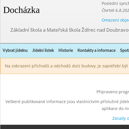
Poslední sync
Docházka
Čtvrtek 6.8.20
Omezení obje
Základní škola a Mateřská škola Ždírec nad Doubravo
Vybrat jídelnu
Jídelní lístek
Historie
Kontakty a informace
Spot
Na zobrazení příchodů a odchodů do/z budovy, je zapotřebí být 
Připraveno progr
Veškeré publikované informace jsou vlastnictvím příslušné jídel
aplikace do n
Zásady 