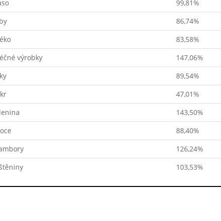
so
99,81%
by
86,74%
éko
83,58%
éčné výrobky
147,06%
ky
89,54%
kr
47,01%
lenina
143,50%
oce
88,40%
ambory
126,24%
štěniny
103,53%