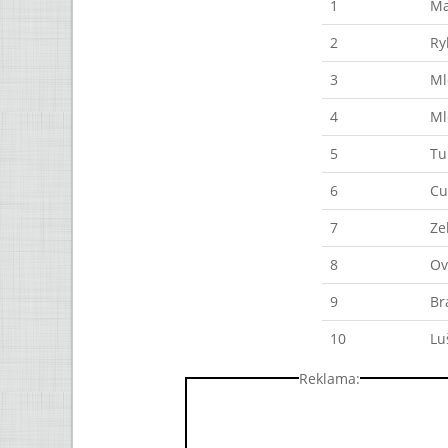
1
Ma
2
Ry
3
Ml
4
Ml
5
Tu
6
Cu
7
Ze
8
Ov
9
Br
10
Lu
Reklama: