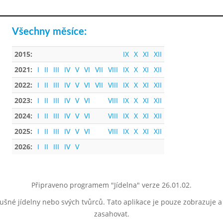
Všechny měsíce:
2015:
IX
X
XI
XII
2021:
I
II
III
IV
V
VI
VII
VIII
IX
X
XI
XII
2022:
I
II
III
IV
V
VI
VII
VIII
IX
X
XI
XII
2023:
I
II
III
IV
V
VI
VIII
IX
X
XI
XII
2024:
I
II
III
IV
V
VI
VIII
IX
X
XI
XII
2025:
I
II
III
IV
V
VI
VIII
IX
X
XI
XII
2026:
I
II
III
IV
V
Připraveno programem "Jídelna" verze 26.01.02.
lušné jídelny nebo svých tvůrců. Tato aplikace je pouze zobrazuje 
zasahovat.