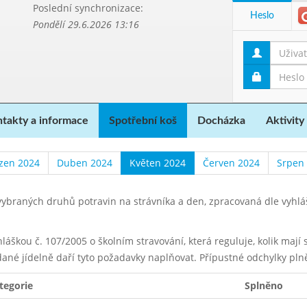
Poslední synchronizace:
Heslo
Pondělí 29.6.2026 13:16
takty a informace
Spotřební koš
Docházka
Aktivity
zen 2024
Duben 2024
Květen 2024
Červen 2024
Srpen
ybraných druhů potravin na strávníka a den, zpracovaná dle vyhl
yhláškou č. 107/2005 o školním stravování, která reguluje, kolik maj
dané jídelně daří tyto požadavky naplňovat. Přípustné odchylky pln
tegorie
Splněno