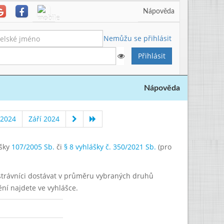
Nápověda
Nemůžu se přihlásit
Nápověda
 2024
Září 2024
ášky
107/2005 Sb.
či
§ 8 vyhlášky č. 350/2021 Sb.
(pro
í strávníci dostávat v průměru vybraných druhů
ění najdete ve vyhlášce.