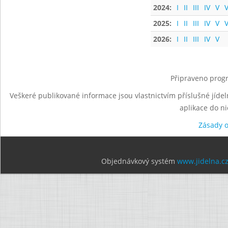
2024:
I
II
III
IV
V
V
2025:
I
II
III
IV
V
V
2026:
I
II
III
IV
V
Připraveno progr
Veškeré publikované informace jsou vlastnictvím příslušné jídel
aplikace do n
Zásady 
Objednávkový systém
www.jidelna.c