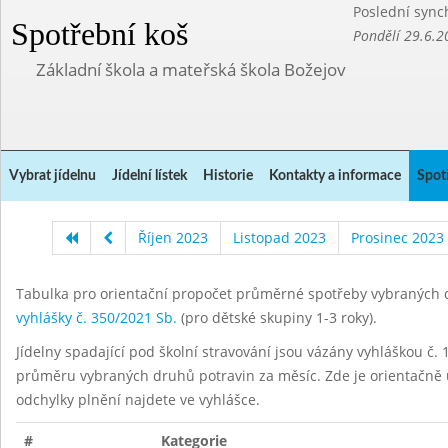
Poslední sync
Spotřební koš
Pondělí 29.6.2
Základní škola a mateřská škola Božejov
Vybrat jídelnu
Jídelní lístek
Historie
Kontakty a informace
Spot
Říjen 2023
Listopad 2023
Prosinec 2023
Tabulka pro orientační propočet průměrné spotřeby vybraných d
vyhlášky č. 350/2021 Sb.
(pro dětské skupiny 1-3 roky).
Jídelny spadající pod školní stravování jsou vázány vyhláškou č. 1
průměru vybraných druhů potravin za měsíc. Zde je orientačně u
odchylky plnění najdete ve vyhlášce.
#
Kategorie