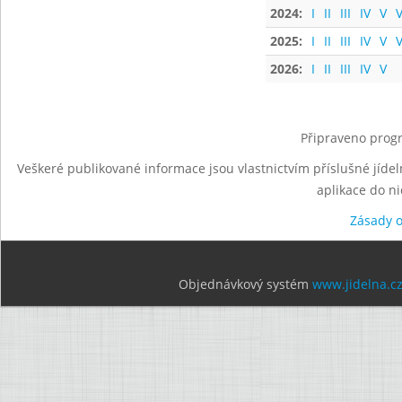
2024:
I
II
III
IV
V
V
2025:
I
II
III
IV
V
V
2026:
I
II
III
IV
V
Připraveno progr
Veškeré publikované informace jsou vlastnictvím příslušné jídel
aplikace do n
Zásady 
Objednávkový systém
www.jidelna.c