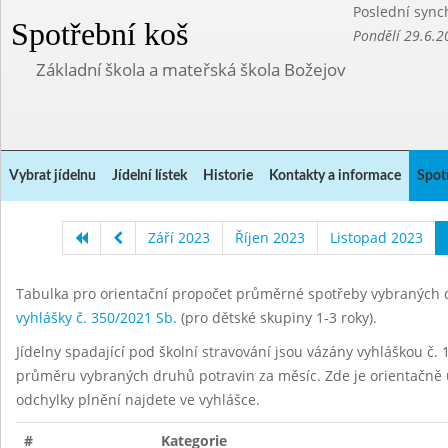
Poslední sync
Spotřební koš
Pondělí 29.6.2
Základní škola a mateřská škola Božejov
Vybrat jídelnu
Jídelní lístek
Historie
Kontakty a informace
Spot
Září 2023
Říjen 2023
Listopad 2023
Tabulka pro orientační propočet průměrné spotřeby vybraných d
vyhlášky č. 350/2021 Sb.
(pro dětské skupiny 1-3 roky).
Jídelny spadající pod školní stravování jsou vázány vyhláškou č. 1
průměru vybraných druhů potravin za měsíc. Zde je orientačně u
odchylky plnění najdete ve vyhlášce.
#
Kategorie