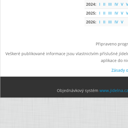
2024:
I
II
III
IV
V
V
2025:
I
II
III
IV
V
V
2026:
I
II
III
IV
V
Připraveno progr
Veškeré publikované informace jsou vlastnictvím příslušné jídel
aplikace do n
Zásady 
Objednávkový systém
www.jidelna.c