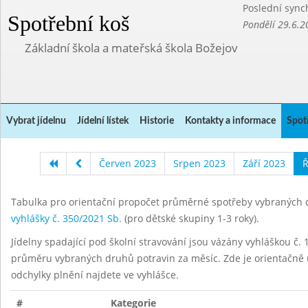
Poslední sync
Spotřební koš
Pondělí 29.6.2
Základní škola a mateřská škola Božejov
Vybrat jídelnu
Jídelní lístek
Historie
Kontakty a informace
Spot
Červen 2023
Srpen 2023
Září 2023
Ř
Tabulka pro orientační propočet průměrné spotřeby vybraných d
vyhlášky č. 350/2021 Sb.
(pro dětské skupiny 1-3 roky).
Jídelny spadající pod školní stravování jsou vázány vyhláškou č. 1
průměru vybraných druhů potravin za měsíc. Zde je orientačně u
odchylky plnění najdete ve vyhlášce.
#
Kategorie