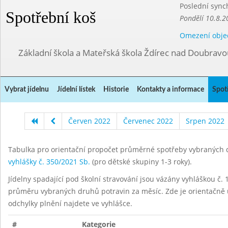
Poslední sync
Spotřební koš
Pondělí 10.8.2
Omezení obje
Základní škola a Mateřská škola Ždírec nad Doubravo
Vybrat jídelnu
Jídelní lístek
Historie
Kontakty a informace
Spot
Červen 2022
Červenec 2022
Srpen 2022
Tabulka pro orientační propočet průměrné spotřeby vybraných d
vyhlášky č. 350/2021 Sb.
(pro dětské skupiny 1-3 roky).
Jídelny spadající pod školní stravování jsou vázány vyhláškou č. 1
průměru vybraných druhů potravin za měsíc. Zde je orientačně u
odchylky plnění najdete ve vyhlášce.
#
Kategorie