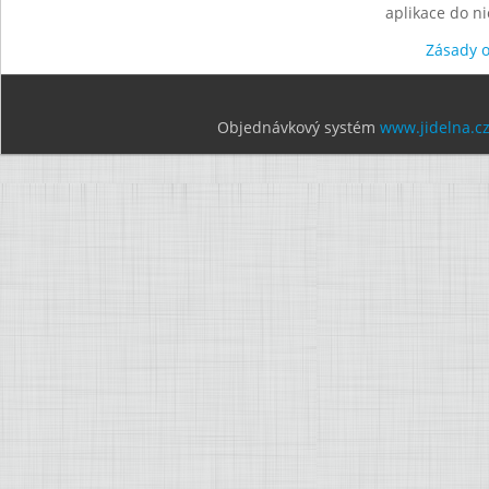
aplikace do n
Zásady 
Objednávkový systém
www.jidelna.c