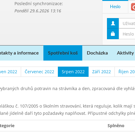
Poslední synchronizace:
Heslo
Pondělí 29.6.2026 13:16
takty a informace
Spotřební koš
Docházka
Aktivity
ven 2022
Červenec 2022
Srpen 2022
Září 2022
Říjen 2
ybraných druhů potravin na strávníka a den, zpracovaná dle vyhl
yhláškou č. 107/2005 o školním stravování, která reguluje, kolik maj
dané jídelně daří tyto požadavky naplňovat. Přípustné odchylky pln
tegorie
Splněno