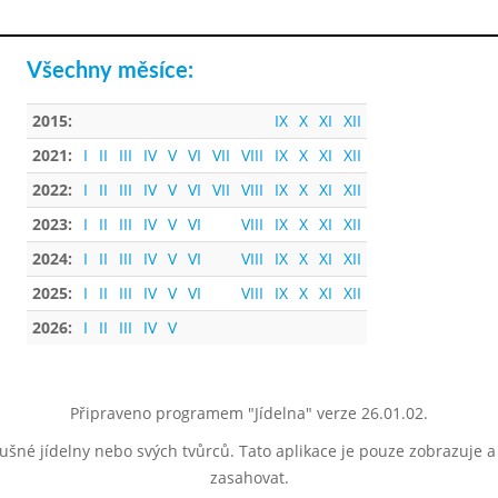
Všechny měsíce:
2015:
IX
X
XI
XII
2021:
I
II
III
IV
V
VI
VII
VIII
IX
X
XI
XII
2022:
I
II
III
IV
V
VI
VII
VIII
IX
X
XI
XII
2023:
I
II
III
IV
V
VI
VIII
IX
X
XI
XII
2024:
I
II
III
IV
V
VI
VIII
IX
X
XI
XII
2025:
I
II
III
IV
V
VI
VIII
IX
X
XI
XII
2026:
I
II
III
IV
V
Připraveno programem "Jídelna" verze 26.01.02.
lušné jídelny nebo svých tvůrců. Tato aplikace je pouze zobrazuje 
zasahovat.