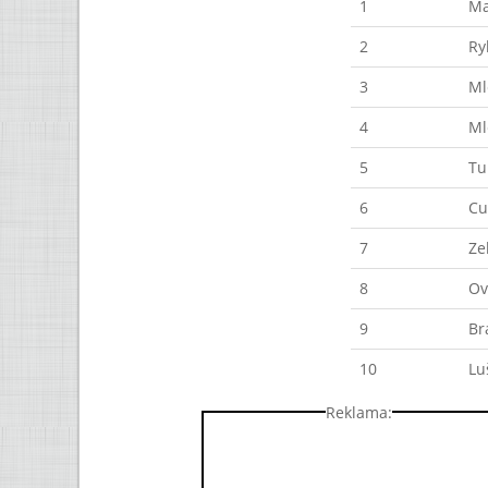
1
Ma
2
Ry
3
Ml
4
Ml
5
Tu
6
Cu
7
Ze
8
Ov
9
Br
10
Lu
Reklama: