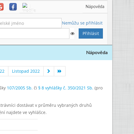
Nápověda
Nemůžu se přihlásit
Nápověda
022
Listopad 2022
ášky
107/2005 Sb.
či
§ 8 vyhlášky č. 350/2021 Sb.
(pro
í strávníci dostávat v průměru vybraných druhů
ění najdete ve vyhlášce.