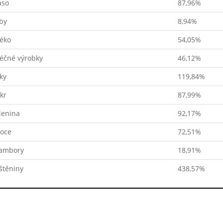
so
87,96%
by
8,94%
éko
54,05%
éčné výrobky
46,12%
ky
119,84%
kr
87,99%
lenina
92,17%
oce
72,51%
ambory
18,91%
štěniny
438,57%