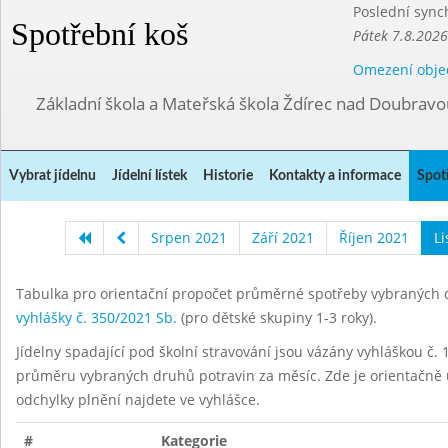
Poslední sync
Spotřební koš
Pátek 7.8.2026
Omezení obje
Základní škola a Mateřská škola Ždírec nad Doubravo
Vybrat jídelnu
Jídelní lístek
Historie
Kontakty a informace
Spot
Srpen 2021
Září 2021
Říjen 2021
L
Tabulka pro orientační propočet průměrné spotřeby vybraných d
vyhlášky č. 350/2021 Sb.
(pro dětské skupiny 1-3 roky).
Jídelny spadající pod školní stravování jsou vázány vyhláškou č. 1
průměru vybraných druhů potravin za měsíc. Zde je orientačně u
odchylky plnění najdete ve vyhlášce.
#
Kategorie