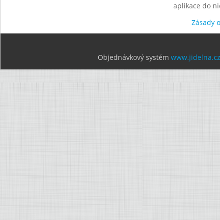
aplikace do n
Zásady 
Objednávkový systém
www.jidelna.c