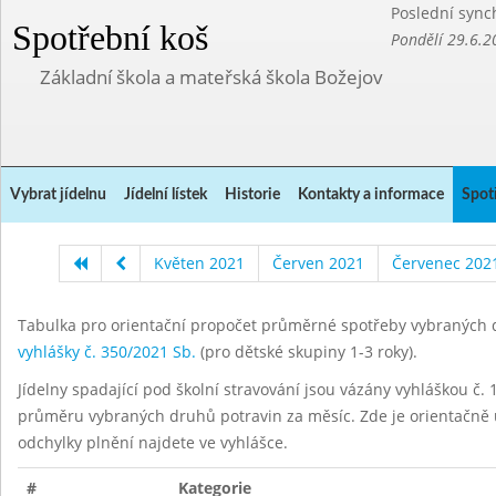
Poslední sync
Spotřební koš
Pondělí 29.6.2
Základní škola a mateřská škola Božejov
Vybrat jídelnu
Jídelní lístek
Historie
Kontakty a informace
Spot
Květen 2021
Červen 2021
Červenec 202
Tabulka pro orientační propočet průměrné spotřeby vybraných d
vyhlášky č. 350/2021 Sb.
(pro dětské skupiny 1-3 roky).
Jídelny spadající pod školní stravování jsou vázány vyhláškou č. 1
průměru vybraných druhů potravin za měsíc. Zde je orientačně u
odchylky plnění najdete ve vyhlášce.
#
Kategorie