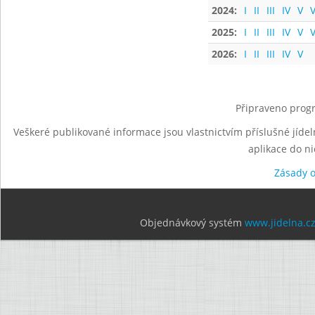
2024:
I
II
III
IV
V
V
2025:
I
II
III
IV
V
V
2026:
I
II
III
IV
V
Připraveno progr
Veškeré publikované informace jsou vlastnictvím příslušné jídel
aplikace do n
Zásady 
Objednávkový systém
www.jidelna.c