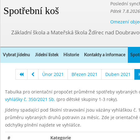
Poslední sync
Spotřební koš
Pátek 7.8.2026
Omezení obje
Základní škola a Mateřská škola Ždírec nad Doubravo
Vybrat jídelnu
Jídelní lístek
Historie
Kontakty a informace
Spot
Únor 2021
Březen 2021
Duben 2021
Tabulka pro orientační propočet průměrné spotřeby vybraných d
vyhlášky č. 350/2021 Sb.
(pro dětské skupiny 1-3 roky).
Jídelny spadající pod školní stravování jsou vázány vyhláškou č. 1
průměru vybraných druhů potravin za měsíc. Zde je orientačně u
odchylky plnění najdete ve vyhlášce.
#
Kategorie