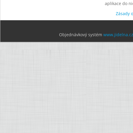
aplikace do n
Zásady 
Objednávkový systém
www.jidelna.c