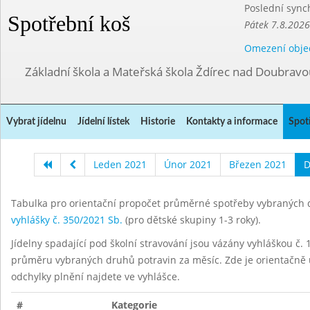
Poslední sync
Spotřební koš
Pátek 7.8.2026
Omezení obje
Základní škola a Mateřská škola Ždírec nad Doubravo
Vybrat jídelnu
Jídelní lístek
Historie
Kontakty a informace
Spot
Leden 2021
Únor 2021
Březen 2021
D
Tabulka pro orientační propočet průměrné spotřeby vybraných d
vyhlášky č. 350/2021 Sb.
(pro dětské skupiny 1-3 roky).
Jídelny spadající pod školní stravování jsou vázány vyhláškou č. 1
průměru vybraných druhů potravin za měsíc. Zde je orientačně u
odchylky plnění najdete ve vyhlášce.
#
Kategorie