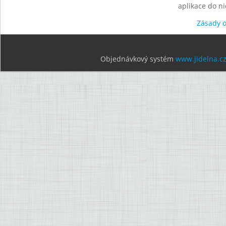
aplikace do n
Zásady 
Objednávkový systém
www.jidelna.c