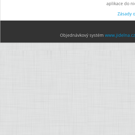
aplikace do n
Zásady 
Objednávkový systém
www.jidelna.c