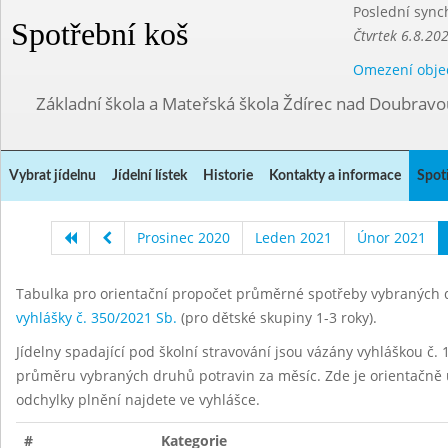
Poslední sync
Spotřební koš
Čtvrtek 6.8.20
Omezení obje
Základní škola a Mateřská škola Ždírec nad Doubravo
Vybrat jídelnu
Jídelní lístek
Historie
Kontakty a informace
Spot
Prosinec 2020
Leden 2021
Únor 2021
Tabulka pro orientační propočet průměrné spotřeby vybraných d
vyhlášky č. 350/2021 Sb.
(pro dětské skupiny 1-3 roky).
Jídelny spadající pod školní stravování jsou vázány vyhláškou č. 1
průměru vybraných druhů potravin za měsíc. Zde je orientačně u
odchylky plnění najdete ve vyhlášce.
#
Kategorie