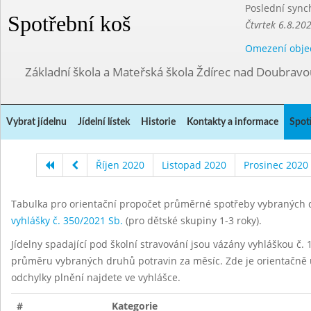
Poslední sync
Spotřební koš
Čtvrtek 6.8.20
Omezení obje
Základní škola a Mateřská škola Ždírec nad Doubravo
Vybrat jídelnu
Jídelní lístek
Historie
Kontakty a informace
Spot
Říjen 2020
Listopad 2020
Prosinec 2020
Tabulka pro orientační propočet průměrné spotřeby vybraných d
vyhlášky č. 350/2021 Sb.
(pro dětské skupiny 1-3 roky).
Jídelny spadající pod školní stravování jsou vázány vyhláškou č. 1
průměru vybraných druhů potravin za měsíc. Zde je orientačně u
odchylky plnění najdete ve vyhlášce.
#
Kategorie