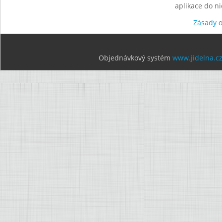
aplikace do n
Zásady 
Objednávkový systém
www.jidelna.c