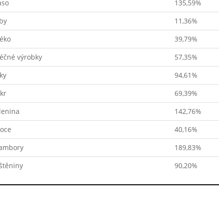
so
135,59%
by
11,36%
éko
39,79%
éčné výrobky
57,35%
ky
94,61%
kr
69,39%
lenina
142,76%
oce
40,16%
ambory
189,83%
štěniny
90,20%