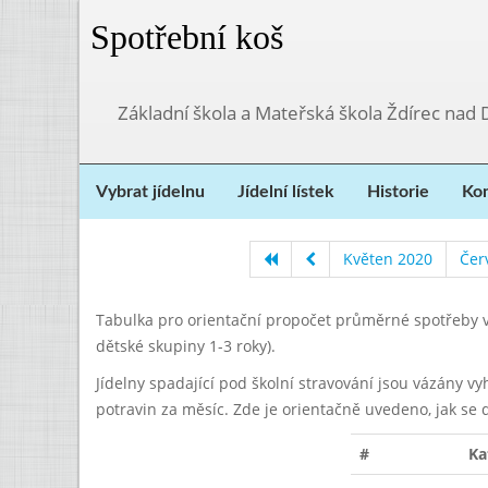
Spotřební koš
Základní škola a Mateřská škola Ždírec nad
Vybrat jídelnu
Jídelní lístek
Historie
Kon
Květen 2020
Čer
Tabulka pro orientační propočet průměrné spotřeby v
dětské skupiny 1-3 roky).
Jídelny spadající pod školní stravování jsou vázány v
potravin za měsíc. Zde je orientačně uvedeno, jak se 
#
Ka