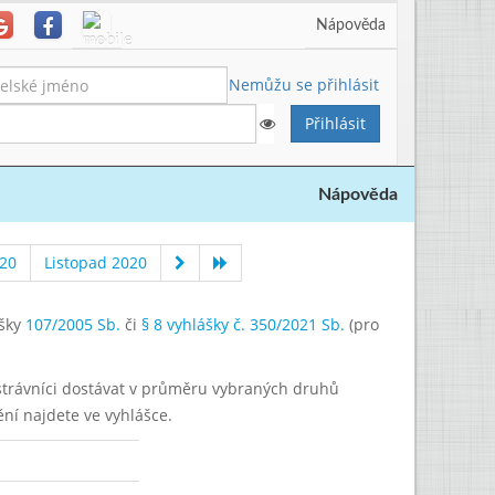
Nápověda
Nemůžu se přihlásit
Nápověda
020
Listopad 2020
ášky
107/2005 Sb.
či
§ 8 vyhlášky č. 350/2021 Sb.
(pro
í strávníci dostávat v průměru vybraných druhů
ění najdete ve vyhlášce.