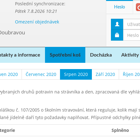
Poslední synchronizace:
Heslo
Pátek 7.8.2026 10:21
Omezení objednávek
 Doubravou
takty a informace
Spotřební koš
Docházka
Aktivity
ven 2020
Červenec 2020
Srpen 2020
Září 2020
Říjen 2
ybraných druhů potravin na strávníka a den, zpracovaná dle vyhl
yhláškou č. 107/2005 o školním stravování, která reguluje, kolik maj
dané jídelně daří tyto požadavky naplňovat. Přípustné odchylky pln
tegorie
Splněno