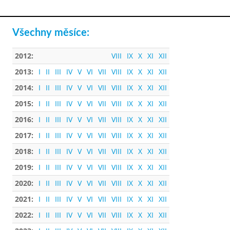
Všechny měsíce:
2012:
VIII
IX
X
XI
XII
2013:
I
II
III
IV
V
VI
VII
VIII
IX
X
XI
XII
2014:
I
II
III
IV
V
VI
VII
VIII
IX
X
XI
XII
2015:
I
II
III
IV
V
VI
VII
VIII
IX
X
XI
XII
2016:
I
II
III
IV
V
VI
VII
VIII
IX
X
XI
XII
2017:
I
II
III
IV
V
VI
VII
VIII
IX
X
XI
XII
2018:
I
II
III
IV
V
VI
VII
VIII
IX
X
XI
XII
2019:
I
II
III
IV
V
VI
VII
VIII
IX
X
XI
XII
2020:
I
II
III
IV
V
VI
VII
VIII
IX
X
XI
XII
2021:
I
II
III
IV
V
VI
VII
VIII
IX
X
XI
XII
2022:
I
II
III
IV
V
VI
VII
VIII
IX
X
XI
XII