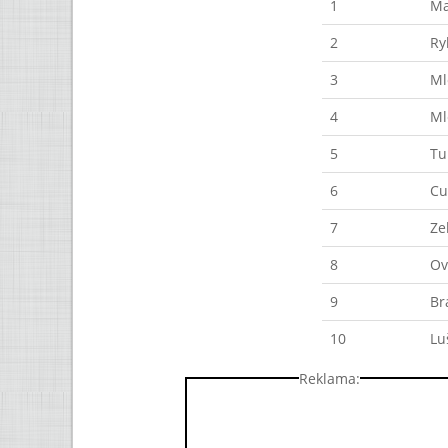
1
Ma
2
Ry
3
Ml
4
Ml
5
Tu
6
Cu
7
Ze
8
Ov
9
Br
10
Lu
Reklama: