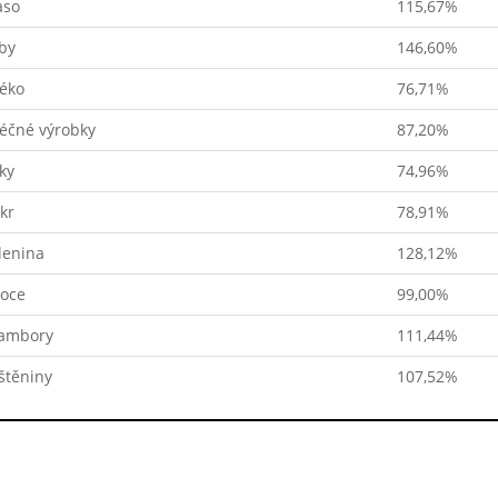
so
115,67%
by
146,60%
éko
76,71%
éčné výrobky
87,20%
ky
74,96%
kr
78,91%
lenina
128,12%
oce
99,00%
ambory
111,44%
štěniny
107,52%