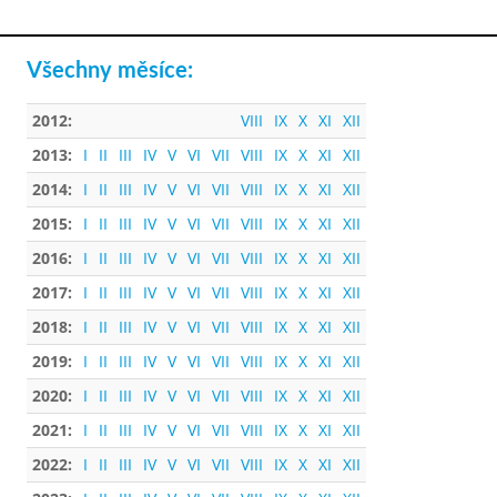
Všechny měsíce:
2012:
VIII
IX
X
XI
XII
2013:
I
II
III
IV
V
VI
VII
VIII
IX
X
XI
XII
2014:
I
II
III
IV
V
VI
VII
VIII
IX
X
XI
XII
2015:
I
II
III
IV
V
VI
VII
VIII
IX
X
XI
XII
2016:
I
II
III
IV
V
VI
VII
VIII
IX
X
XI
XII
2017:
I
II
III
IV
V
VI
VII
VIII
IX
X
XI
XII
2018:
I
II
III
IV
V
VI
VII
VIII
IX
X
XI
XII
2019:
I
II
III
IV
V
VI
VII
VIII
IX
X
XI
XII
2020:
I
II
III
IV
V
VI
VII
VIII
IX
X
XI
XII
2021:
I
II
III
IV
V
VI
VII
VIII
IX
X
XI
XII
2022:
I
II
III
IV
V
VI
VII
VIII
IX
X
XI
XII