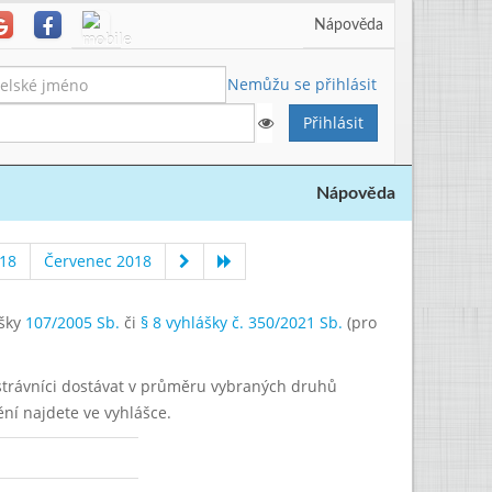
Nápověda
Nemůžu se přihlásit
Nápověda
18
Červenec 2018
ášky
107/2005 Sb.
či
§ 8 vyhlášky č. 350/2021 Sb.
(pro
í strávníci dostávat v průměru vybraných druhů
ění najdete ve vyhlášce.