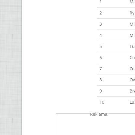
1
Ma
2
Ry
3
Ml
4
Ml
5
Tu
6
Cu
7
Ze
8
Ov
9
Br
10
Lu
Reklama: