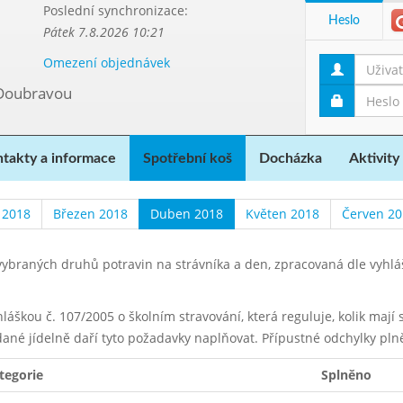
Poslední synchronizace:
Heslo
Pátek 7.8.2026 10:21
Omezení objednávek
 Doubravou
takty a informace
Spotřební koš
Docházka
Aktivity
 2018
Březen 2018
Duben 2018
Květen 2018
Červen 20
ybraných druhů potravin na strávníka a den, zpracovaná dle vyhl
yhláškou č. 107/2005 o školním stravování, která reguluje, kolik maj
dané jídelně daří tyto požadavky naplňovat. Přípustné odchylky pln
tegorie
Splněno