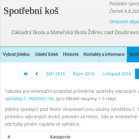
Poslední sync
Spotřební koš
Čtvrtek 6.8.20
Omezení obje
Základní škola a Mateřská škola Ždírec nad Doubravo
Vybrat jídelnu
Jídelní lístek
Historie
Kontakty a informace
Spot
Září 2016
Říjen 2016
Listopad 2016
Tabulka pro orientační propočet průměrné spotřeby vybraných d
vyhlášky č. 350/2021 Sb.
(pro dětské skupiny 1-3 roky).
Jídelny spadající pod školní stravování jsou vázány vyhláškou č. 1
průměru vybraných druhů potravin za měsíc. Zde je orientačně u
odchylky plnění najdete ve vyhlášce.
#
Kategorie