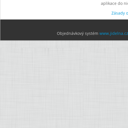
aplikace do n
Zásady 
Objednávkový systém
www.jidelna.c