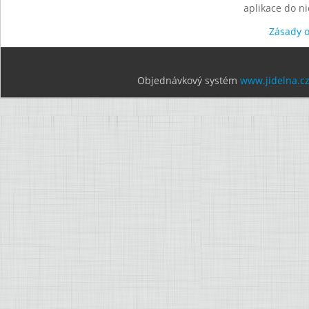
aplikace do n
Zásady 
Objednávkový systém
www.jidelna.c