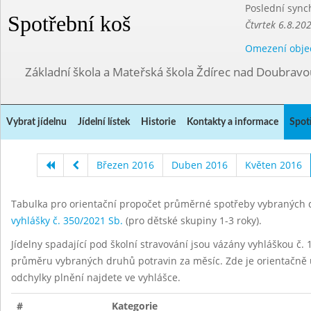
Poslední sync
Spotřební koš
Čtvrtek 6.8.20
Omezení obje
Základní škola a Mateřská škola Ždírec nad Doubravo
Vybrat jídelnu
Jídelní lístek
Historie
Kontakty a informace
Spot
Březen 2016
Duben 2016
Květen 2016
Tabulka pro orientační propočet průměrné spotřeby vybraných d
vyhlášky č. 350/2021 Sb.
(pro dětské skupiny 1-3 roky).
Jídelny spadající pod školní stravování jsou vázány vyhláškou č. 1
průměru vybraných druhů potravin za měsíc. Zde je orientačně u
odchylky plnění najdete ve vyhlášce.
#
Kategorie