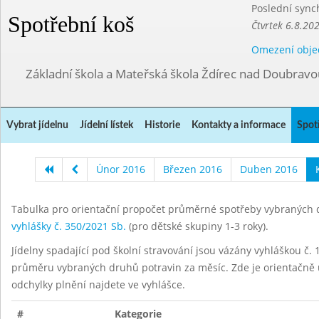
Poslední sync
Spotřební koš
Čtvrtek 6.8.20
Omezení obje
Základní škola a Mateřská škola Ždírec nad Doubravo
Vybrat jídelnu
Jídelní lístek
Historie
Kontakty a informace
Spot
Únor 2016
Březen 2016
Duben 2016
Tabulka pro orientační propočet průměrné spotřeby vybraných d
vyhlášky č. 350/2021 Sb.
(pro dětské skupiny 1-3 roky).
Jídelny spadající pod školní stravování jsou vázány vyhláškou č. 1
průměru vybraných druhů potravin za měsíc. Zde je orientačně u
odchylky plnění najdete ve vyhlášce.
#
Kategorie