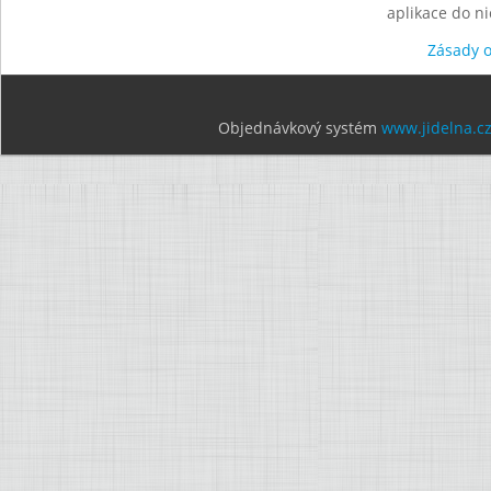
aplikace do n
Zásady 
Objednávkový systém
www.jidelna.c