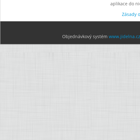
aplikace do n
Zásady 
Objednávkový systém
www.jidelna.c