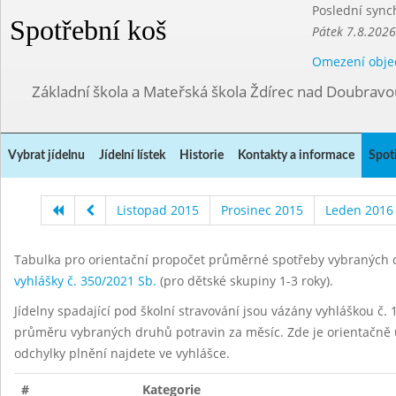
Poslední sync
Spotřební koš
Pátek 7.8.2026
Omezení obje
Základní škola a Mateřská škola Ždírec nad Doubravo
Vybrat jídelnu
Jídelní lístek
Historie
Kontakty a informace
Spot
Listopad 2015
Prosinec 2015
Leden 2016
Tabulka pro orientační propočet průměrné spotřeby vybraných d
vyhlášky č. 350/2021 Sb.
(pro dětské skupiny 1-3 roky).
Jídelny spadající pod školní stravování jsou vázány vyhláškou č. 1
průměru vybraných druhů potravin za měsíc. Zde je orientačně u
odchylky plnění najdete ve vyhlášce.
#
Kategorie