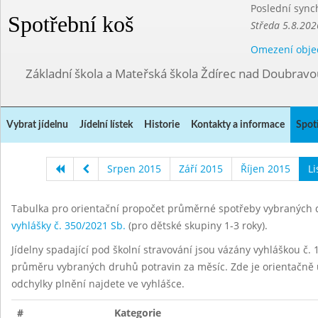
Poslední sync
Spotřební koš
Středa 5.8.202
Omezení obje
Základní škola a Mateřská škola Ždírec nad Doubravo
Vybrat jídelnu
Jídelní lístek
Historie
Kontakty a informace
Spot
Srpen 2015
Září 2015
Říjen 2015
L
Tabulka pro orientační propočet průměrné spotřeby vybraných d
vyhlášky č. 350/2021 Sb.
(pro dětské skupiny 1-3 roky).
Jídelny spadající pod školní stravování jsou vázány vyhláškou č. 1
průměru vybraných druhů potravin za měsíc. Zde je orientačně u
odchylky plnění najdete ve vyhlášce.
#
Kategorie