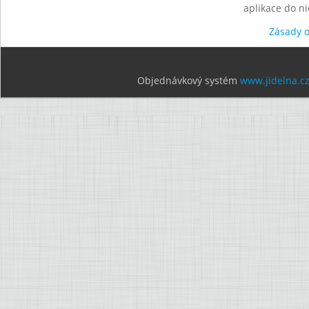
aplikace do n
Zásady 
Objednávkový systém
www.jidelna.c