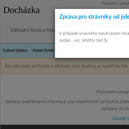
Poslední sync
Docházka
Pondělí 27.7.2
Zpráva pro strávníky od jíd
Omezení obje
Základní škola a Mateřská škola, Praha 4, Ohradní 49
V případě včasného neuhrazení str
vydán - viz. Vnitřní řád ŠJ.
Vybrat jídelnu
Jídelní lístek
Historie
Kontakty a informace
Doch
Na zobrazení příchodů a odchodů do/z budovy, je zapotřebí být 
Připraveno progr
Veškeré publikované informace jsou vlastnictvím příslušné jídel
aplikace do n
Zásady 