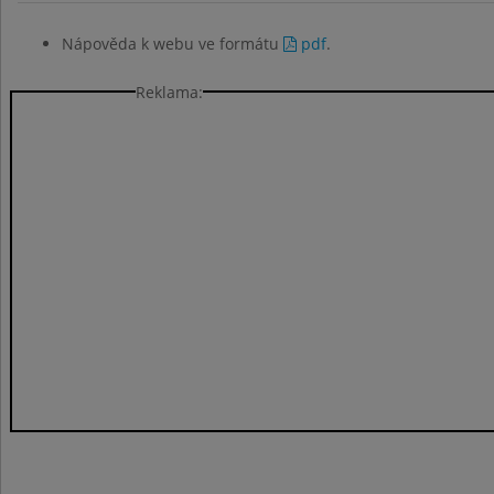
Nápověda k webu ve formátu
pdf
.
Reklama: