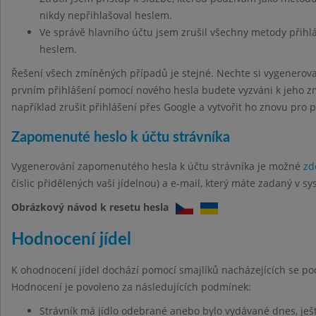
nikdy nepřihlašoval heslem.
Ve správě hlavního účtu jsem zrušil všechny metody přihl
heslem.
Řešení všech zmíněných případů je stejné. Nechte si vygenerov
prvním přihlášení pomocí nového hesla budete vyzváni k jeho z
například zrušit přihlášení přes Google a vytvořit ho znovu pro 
Zapomenuté heslo k účtu strávníka
Vygenerování zapomenutého hesla k účtu strávníka je možné
zd
číslic přidělených vaší jídelnou) a e-mail, který máte zadaný v sy
Obrázkový návod k resetu hesla
Hodnocení jídel
K ohodnocení jídel dochází pomocí smajlíků nacházejících se po
Hodnocení je povoleno za následujících podmínek:
Strávník má jídlo odebrané anebo bylo vydávané dnes, ješt