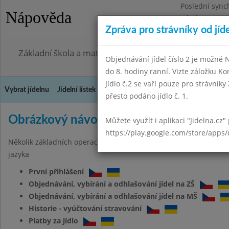
Poslední sync
Nápověda
Pátek 31.7.20
Zpráva pro strávníky od jíd
Omezení obje
Základní škola a mateřská škola Jarov, Praha 3, V Za
Objednávání jídel číslo 2 je možné
do 8. hodiny ranní. Vizte záložku Ko
Jídlo č.2 se vaří pouze pro strávníky 
Vybrat jídelnu
Jídelní lístek
Historie
Kontakty a informace
Doch
přesto podáno jídlo č. 1.
Obrázkový návod
Můžete využít i aplikaci "Jidelna.cz"
https://play.google.com/store/apps/
Několik základních operací s webovými stránkami bylo popsáno 
jazyka
První přihlášení
Objednávání, vybírání a odhlašování jídel na ZŠ
Objednávání, vybírání a odhlašování jídel na MŠ
Historie - vyúčtování stravování
Platby za jídlo