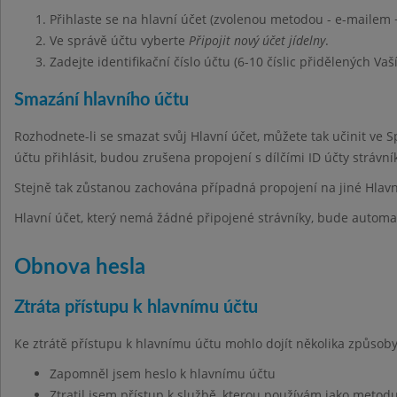
Přihlaste se na hlavní účet (zvolenou metodou - e-mailem 
Ve správě účtu vyberte
Připojit nový účet jídelny
.
Zadejte identifikační číslo účtu (6-10 číslic přidělených Vaš
Smazání hlavního účtu
Rozhodnete-li se smazat svůj Hlavní účet, můžete tak učinit ve 
účtu přihlásit, budou zrušena propojení s dílčími ID účty strávn
Stejně tak zůstanou zachována případná propojení na jiné Hlavn
Hlavní účet, který nemá žádné připojené strávníky, bude automa
Obnova hesla
Ztráta přístupu k hlavnímu účtu
Ke ztrátě přístupu k hlavnímu účtu mohlo dojít několika způsoby
Zapomněl jsem heslo k hlavnímu účtu
Ztratil jsem přístup k službě, kterou používám jako metodu