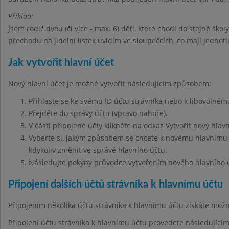
Příklad:
Jsem rodič dvou (či více - max. 6) dětí, které chodí do stejné škol
přechodu na jídelní lístek uvidím ve sloupečcích, co mají jednot
Jak vytvořit hlavní účet
Nový hlavní účet je možné vytvořit následujícím způsobem:
Přihlaste se ke svému ID účtu strávníka nebo k libovolnému
Přejděte do správy účtu (vpravo nahoře).
V části připojené účty klikněte na odkaz Vytvořit nový hlavn
Vyberte si, jakým způsobem se chcete k novému hlavnímu ú
kdykoliv změnit ve správě hlavního účtu.
Následujte pokyny průvodce vytvořením nového hlavního 
Připojení dalších účtů strávníka k hlavnímu účtu
Připojením několika účtů strávníka k hlavnímu účtu získáte mo
Připojení účtu strávníka k hlavnímu účtu provedete následujíc