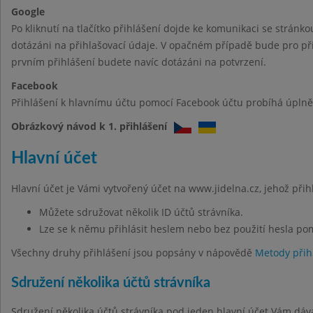
Google
Po kliknutí na tlačítko přihlášení dojde ke komunikaci se stránk
dotázáni na přihlašovací údaje. V opačném případě bude pro při
prvním přihlášení budete navíc dotázáni na potvrzení.
Facebook
Přihlášení k hlavnímu účtu pomocí Facebook účtu probíhá úplně 
Obrázkový návod k 1. přihlášení
Hlavní účet
Hlavní účet je Vámi vytvořený účet na www.jidelna.cz, jehož při
Můžete sdružovat několik ID účtů strávníka.
Lze se k němu přihlásit heslem nebo bez použití hesla po
Všechny druhy přihlášení jsou popsány v nápovědě
Metody přih
Sdružení několika účtů strávníka
Sdružení několika účtů strávníka pod jeden hlavní účet Vám dáv