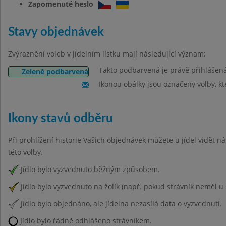
Zapomenuté heslo
Stavy objednávek
Zvýraznění voleb v jídelním lístku mají následující význam:
Takto podbarvená je právě přihlášen
Zeleně podbarvená
Ikonou obálky jsou označeny volby, kt
Ikony stavů odběru
Při prohlížení historie Vašich objednávek můžete u jídel vidět n
této volby.
Jídlo bylo vyzvednuto běžným způsobem.
Jídlo bylo vyzvednuto na žolík (např. pokud strávník neměl u 
Jídlo bylo objednáno, ale jídelna nezasílá data o vyzvednutí.
Jídlo bylo řádně odhlášeno strávníkem.