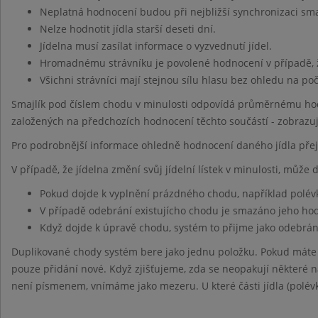
Neplatná hodnocení budou při nejbližší synchronizaci sm
Nelze hodnotit jídla starší deseti dní.
Jídelna musí zasílat informace o vyzvednutí jídel.
Hromadnému strávníku je povolené hodnocení v případě, 
Všichni strávníci mají stejnou sílu hlasu bez ohledu na po
Smajlík pod číslem chodu v minulosti odpovídá průměrnému hod
založených na předchozích hodnocení těchto součástí - zobrazu
Pro podrobnější informace ohledně hodnocení daného jídla pře
V případě, že jídelna změní svůj jídelní lístek v minulosti, může
Pokud dojde k vyplnění prázdného chodu, například polév
V případě odebrání existujícho chodu je smazáno jeho h
Když dojde k úpravě chodu, systém to přijme jako odebrán
Duplikované chody systém bere jako jednu položku. Pokud máte
pouze přidání nové. Když zjišťujeme, zda se neopakují některé ná
není písmenem, vnímáme jako mezeru. U které části jídla (polévk